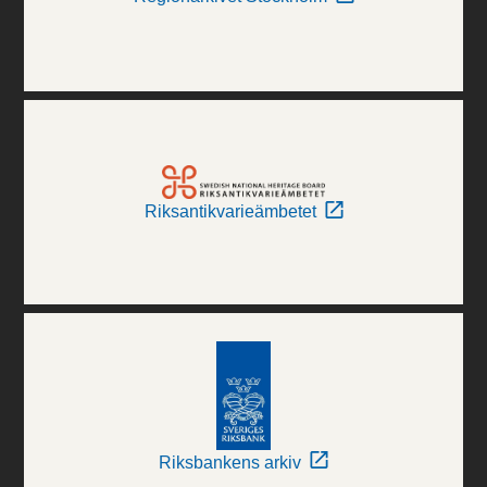
Riksantikvarieämbetet
Riksbankens arkiv