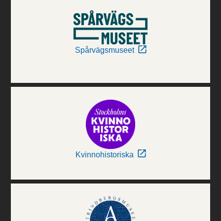
Spårvägsmuseet
Kvinnohistoriska