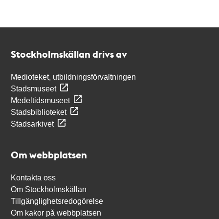
Kontakt
Stockholmskällan
Stockholmskällan drivs av
Medioteket, utbildningsförvaltningen
Stadsmuseet
Medeltidsmuseet
Stadsbiblioteket
Stadsarkivet
Om webbplatsen
Kontakta oss
Om Stockholmskällan
Tillgänglighetsredogörelse
Om kakor på webbplatsen