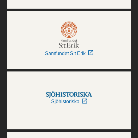
Samfundet S:t Erik
Sjöhistoriska