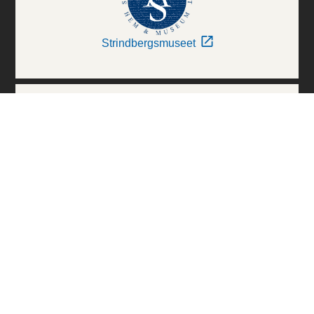
Strindbergsmuseet
Thielska Galleriet
Världskulturmuseerna