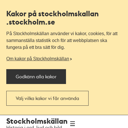
Kakor på stockholmskallan
.stockholm.se
På Stockholmskällan använder vi kakor, cookies, för att
sammanställa statistik och för att webbplatsen ska
fungera på ett bra sätt för dig.
Om kakor på Stockholmskällan
Godkänn alla kakor
Välj vilka kakor vi får använda
Till
Till
Stockholmskällan
navigationen
huvudinnehållet
Historia i ord, ljud och bild