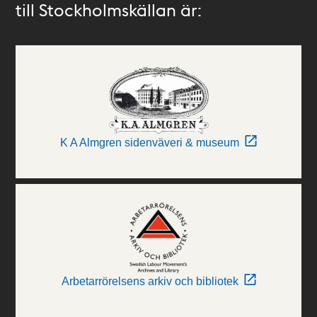
till Stockholmskällan är:
K A Almgren sidenväveri & museum
Arbetarrörelsens arkiv och bibliotek