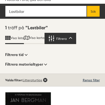
Sök
Fritextsök
Sök
Sökresultat
1
träff på
Lastbilar
Visa karta
Visa lista
Filtrera
Filtrera
Filtrera tid
Filtrera materialtyper
Visningsläge
Totalt
Valda filter:
Litteraturtips
Rensa filter
1
träffar
Lista
Karta