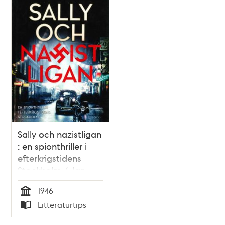
Sally och nazistligan
: en spionthriller i
efterkrigstidens
Stockholm / Jan
Bergman
1946
Tid
Litteraturtips
Typ