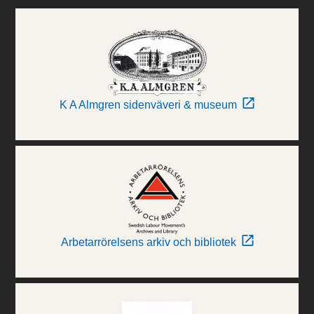
K A Almgren sidenväveri & museum
Arbetarrörelsens arkiv och bibliotek