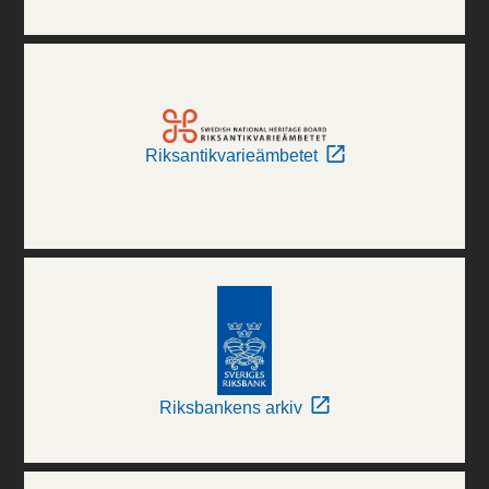
Riksantikvarieämbetet
Riksbankens arkiv