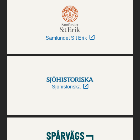
Samfundet S:t Erik
Sjöhistoriska