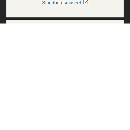
Strindbergsmuseet
Thielska Galleriet
Världskulturmuseerna