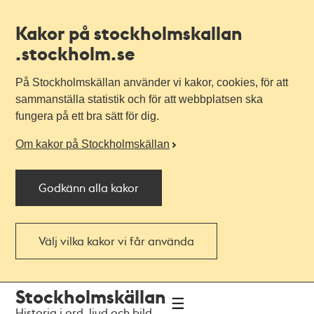
Kakor på stockholmskallan
.stockholm.se
På Stockholmskällan använder vi kakor, cookies, för att
sammanställa statistik och för att webbplatsen ska
fungera på ett bra sätt för dig.
Om kakor på Stockholmskällan
Godkänn alla kakor
Välj vilka kakor vi får använda
Till
Till
Stockholmskällan
navigationen
huvudinnehållet
Historia i ord, ljud och bild