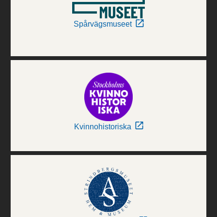
Spårvägsmuseet
Kvinnohistoriska