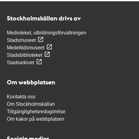
Kontakt
Stockholmskällan
Stockholmskällan drivs av
Medioteket, utbildningsförvaltningen
Stadsmuseet
Medeltidsmuseet
Stadsbiblioteket
Stadsarkivet
Om webbplatsen
Kontakta oss
Om Stockholmskällan
Tillgänglighetsredogörelse
Om kakor på webbplatsen
Sociala medier