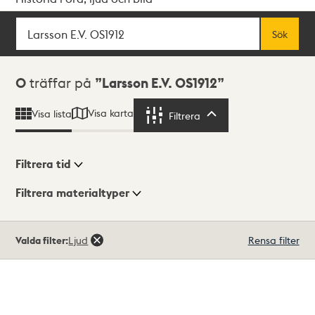
Sök
Fritextsök
Sök
Sökresultat
0
träffar på
Larsson E.V. OS1912
Visa karta
Visa lista
Filtrera
Filtrera
Filtrera tid
Filtrera materialtyper
Visningsläge
Totalt
Valda filter:
Ljud
Rensa filter
0
träffar
Lista
Karta