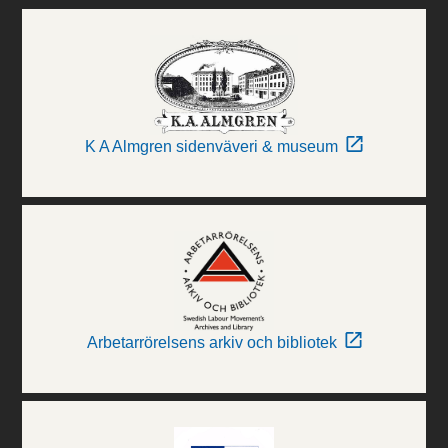
K A Almgren sidenväveri & museum
Arbetarrörelsens arkiv och bibliotek