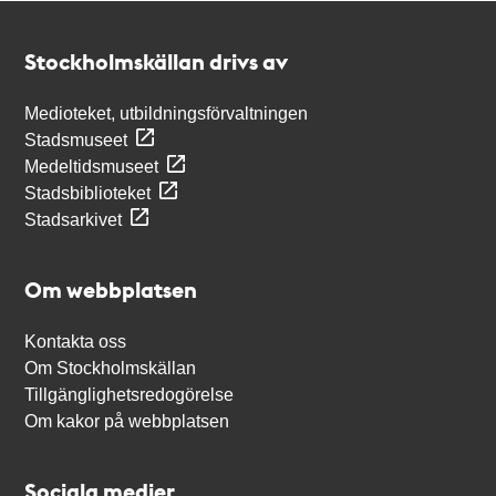
Kontakt
Stockholmskällan
Stockholmskällan drivs av
Medioteket, utbildningsförvaltningen
Stadsmuseet
Medeltidsmuseet
Stadsbiblioteket
Stadsarkivet
Om webbplatsen
Kontakta oss
Om Stockholmskällan
Tillgänglighetsredogörelse
Om kakor på webbplatsen
Sociala medier