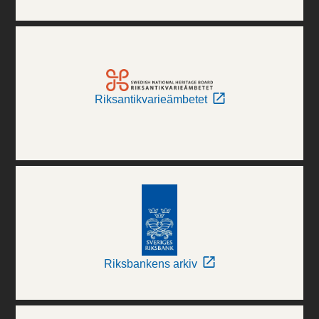
Riksantikvarieämbetet
Riksbankens arkiv