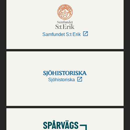
Samfundet S:t Erik
Sjöhistoriska