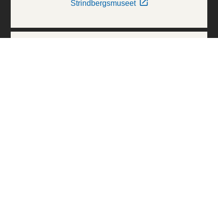
Strindbergsmuseet
Thielska Galleriet
Världskulturmuseerna