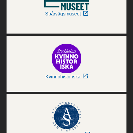
Spårvägsmuseet
Kvinnohistoriska