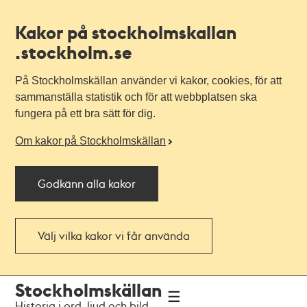
Kakor på stockholmskallan
.stockholm.se
På Stockholmskällan använder vi kakor, cookies, för att
sammanställa statistik och för att webbplatsen ska
fungera på ett bra sätt för dig.
Om kakor på Stockholmskällan
Godkänn alla kakor
Välj vilka kakor vi får använda
Till
Till
Stockholmskällan
navigationen
huvudinnehållet
Historia i ord, ljud och bild