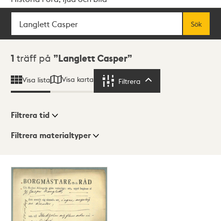
Sök
Fritextsök
Sök
Sökresultat
1
träff på
Langlett Casper
Visa karta
Visa lista
Filtrera
Filtrera
Filtrera tid
Filtrera materialtyper
Visningsläge
Totalt
1
träffar
Lista
Karta