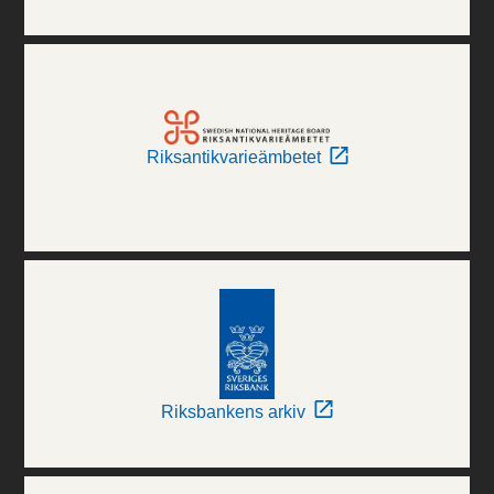
Riksantikvarieämbetet
Riksbankens arkiv