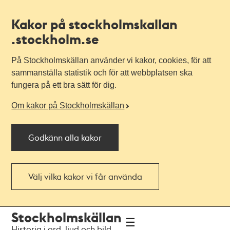
Kakor på stockholmskallan
.stockholm.se
På Stockholmskällan använder vi kakor, cookies, för att
sammanställa statistik och för att webbplatsen ska
fungera på ett bra sätt för dig.
Om kakor på Stockholmskällan
Godkänn alla kakor
Välj vilka kakor vi får använda
Till
Till
Stockholmskällan
navigationen
huvudinnehållet
Historia i ord, ljud och bild