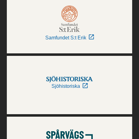
Samfundet S:t Erik
Sjöhistoriska