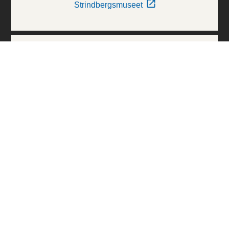
Strindbergsmuseet
Thielska Galleriet
Världskulturmuseerna