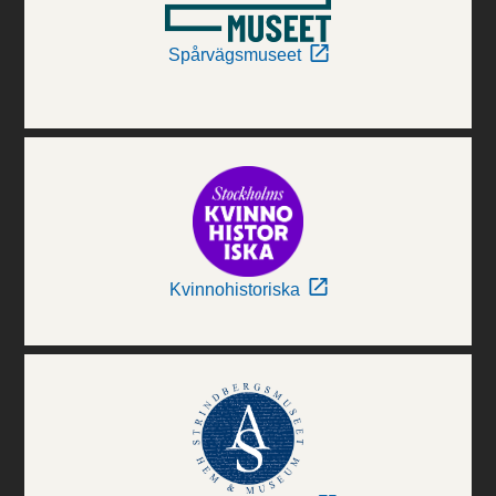
Spårvägsmuseet
Kvinnohistoriska