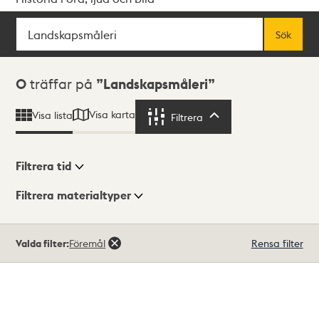
Sök
Fritextsök
Sök
Sökresultat
0
träffar på
Landskapsmåleri
Visa karta
Visa lista
Filtrera
Filtrera
Filtrera tid
Filtrera materialtyper
Visningsläge
Totalt
Valda filter:
Föremål
Rensa filter
0
träffar
Lista
Karta