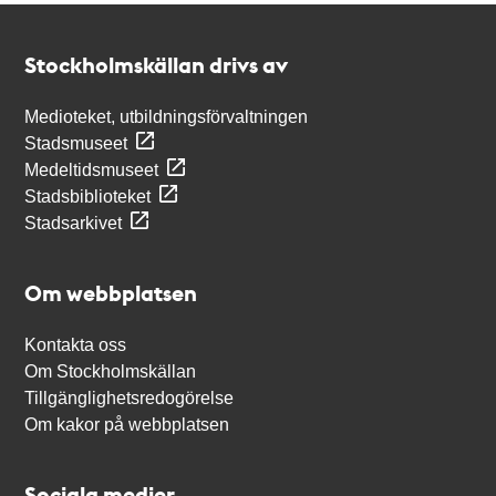
Kontakt
Stockholmskällan
Stockholmskällan drivs av
Medioteket, utbildningsförvaltningen
Stadsmuseet
Medeltidsmuseet
Stadsbiblioteket
Stadsarkivet
Om webbplatsen
Kontakta oss
Om Stockholmskällan
Tillgänglighetsredogörelse
Om kakor på webbplatsen
Sociala medier