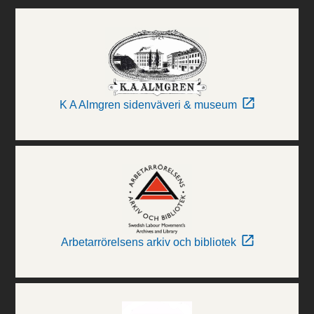
K A Almgren sidenväveri & museum
Arbetarrörelsens arkiv och bibliotek