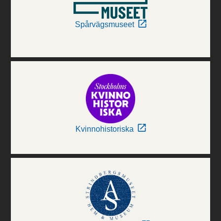
Spårvägsmuseet
Kvinnohistoriska