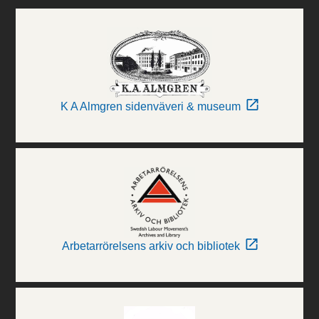
K A Almgren sidenväveri & museum
Arbetarrörelsens arkiv och bibliotek