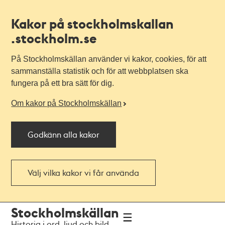
Kakor på stockholmskallan
.stockholm.se
På Stockholmskällan använder vi kakor, cookies, för att
sammanställa statistik och för att webbplatsen ska
fungera på ett bra sätt för dig.
Om kakor på Stockholmskällan
Godkänn alla kakor
Välj vilka kakor vi får använda
Till
Till
Stockholmskällan
navigationen
huvudinnehållet
Historia i ord, ljud och bild