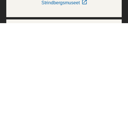
Strindbergsmuseet
Thielska Galleriet
Världskulturmuseerna