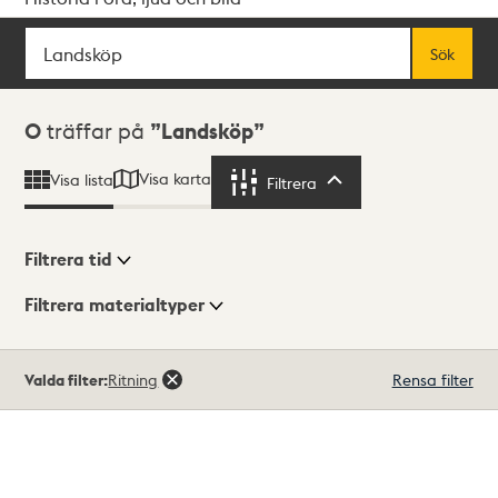
Sök
Fritextsök
Sök
Sökresultat
0
träffar på
Landsköp
Visa karta
Visa lista
Filtrera
Filtrera
Filtrera tid
Filtrera materialtyper
Visningsläge
Totalt
Valda filter:
Ritning
Rensa filter
0
träffar
Lista
Karta