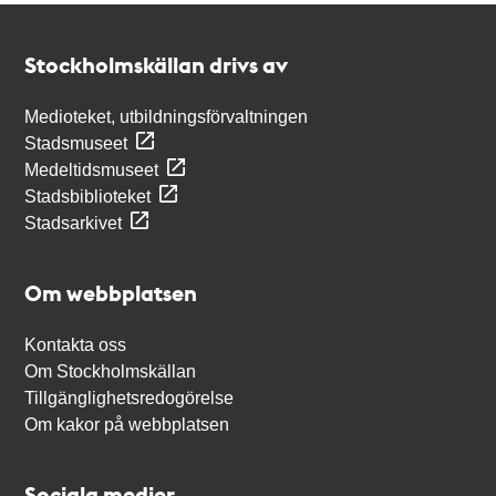
Kontakt
Stockholmskällan
Stockholmskällan drivs av
Medioteket, utbildningsförvaltningen
Stadsmuseet
Medeltidsmuseet
Stadsbiblioteket
Stadsarkivet
Om webbplatsen
Kontakta oss
Om Stockholmskällan
Tillgänglighetsredogörelse
Om kakor på webbplatsen
Sociala medier