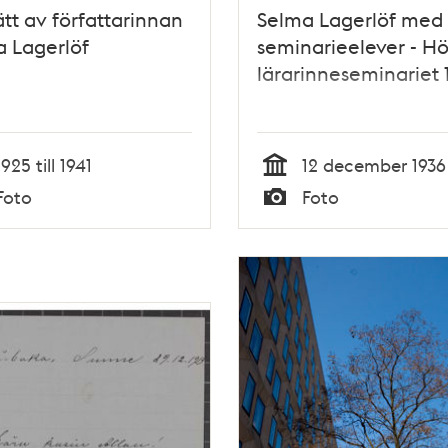
ätt av författarinnan
Selma Lagerlöf med
 Lagerlöf
seminarieelever - H
lärarinneseminariet 
1925 till 1941
12 december 1936
Tid
Foto
Foto
Typ