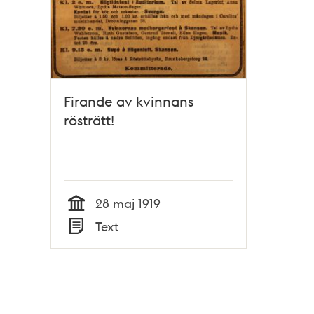
Firande av kvinnans
rösträtt!
28 maj 1919
Tid
Text
Typ