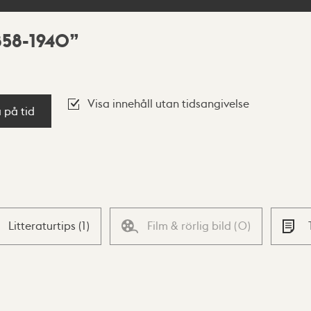
858-1940
Visa innehåll utan tidsangivelse
a på tid
Litteraturtips
(
1
)
Film & rörlig bild
(
0
)