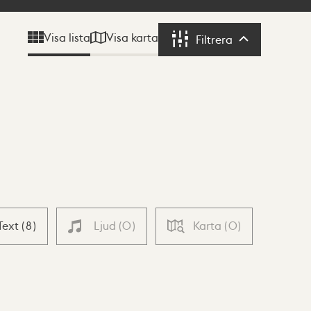
Visa karta
Visa lista
Filtrera
Filtrera
Text
(
8
)
Ljud
(
0
)
Karta
(
0
)