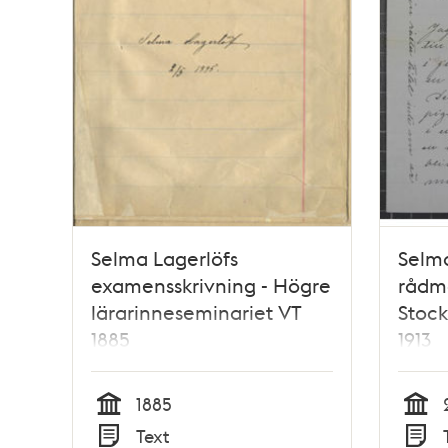
Selma Lagerlöfs
Selma
examensskrivning - Högre
rådma
lärarinneseminariet VT
Stock
1885
1913
1885
Tid
Tid
Text