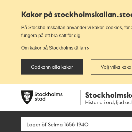
Kakor på stockholmskallan
.st
På Stockholmskällan använder vi kakor, cookies, för a
fungera på ett bra sätt för dig.
Om kakor på Stockholmskällan
Godkänn alla kakor
Välj vilka kak
Till
Till
Stockholmsk
navigationen
huvudinnehållet
Historia i ord, ljud oc
Sök
Fritextsök