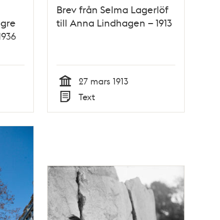
Brev från Selma Lagerlöf
ögre
till Anna Lindhagen – 1913
1936
27 mars 1913
Tid
Text
Typ