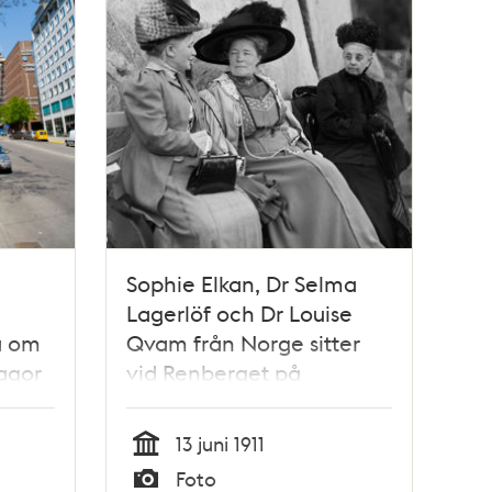
Sophie Elkan, Dr Selma
Lagerlöf och Dr Louise
a om
Qvam från Norge sitter
agor
vid Renberget på
Skansen. Kvinnorna
deltog i internationella
13 juni 1911
rösträttskongressen som
Tid
Foto
hölls i Stockholm i juni 1911.