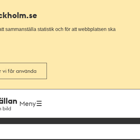
ockholm.se
tt sammanställa statistik och för att webbplatsen ska
or vi får använda
ällan
Meny
h bild