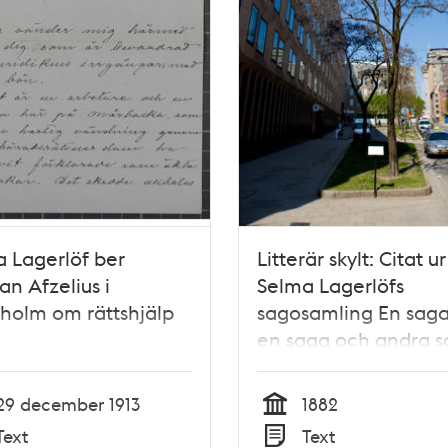
 Lagerlöf ber
Litterär skylt: Citat ur
n Afzelius i
Selma Lagerlöfs
holm om rättshjälp
sagosamling En sag
en saga och andra s
29 december 1913
1882
Tid
Text
Text