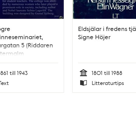
ögre
Eldsjälar i fredens tjä
inneseminariet,
Signe Höjer
rgatan 5 (Riddaren
stermalm
1861 till 1943
1801 till 1988
Tid
Text
Litteraturtips
Typ