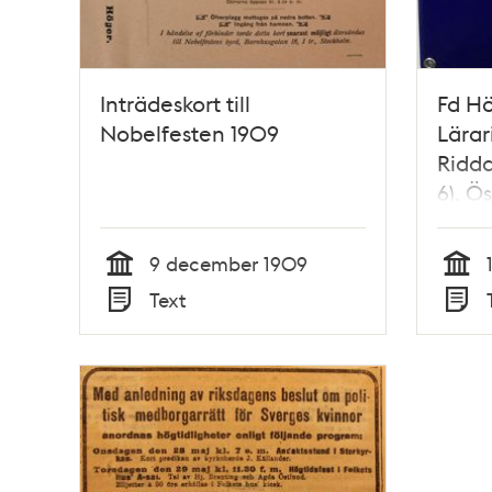
Inträdeskort till
Fd H
Nobelfesten 1909
Lärar
Ridda
6), Ö
9 december 1909
Tid
Tid
Text
Typ
Typ