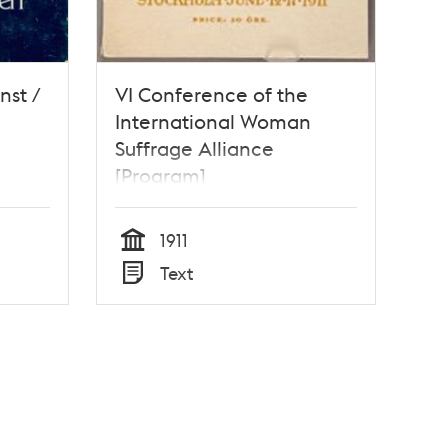
nst /
VI Conference of the
International Woman
Suffrage Alliance
[Program]
1911
Tid
Text
Typ