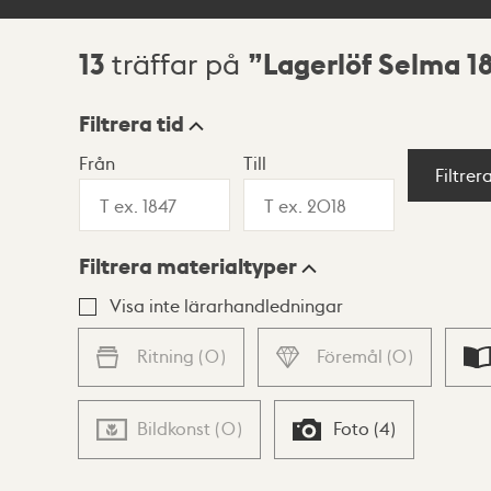
13
Lagerlöf Selma 1
träffar på
Sökresultat
Filtrera tid
Från
Till
Visningsläge
Filtrer
Filtrera materialtyper
Lista
Karta
Visa inte lärarhandledningar
Ritning
(
0
)
Föremål
(
0
)
Bildkonst
(
0
)
Foto
(
4
)