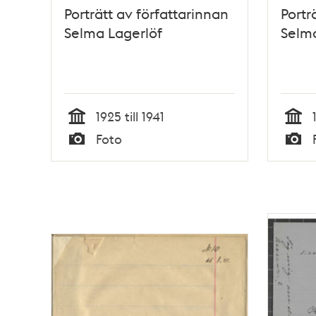
Porträtt av författarinnan
Portr
Selma Lagerlöf
Selma
1925 till 1941
Tid
Tid
Foto
Typ
Typ