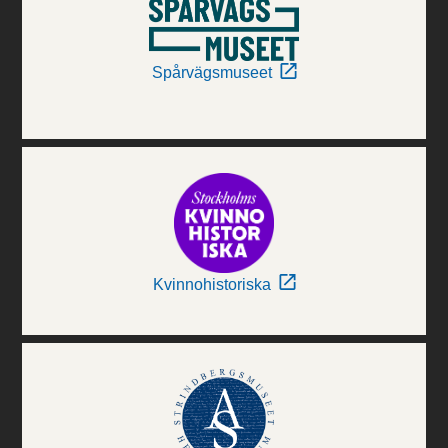
Spårvägsmuseet
Kvinnohistoriska