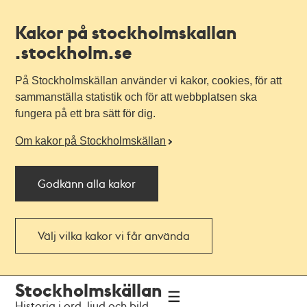
Kakor på stockholmskallan
.stockholm.se
På Stockholmskällan använder vi kakor, cookies, för att
sammanställa statistik och för att webbplatsen ska
fungera på ett bra sätt för dig.
Om kakor på Stockholmskällan
Godkänn alla kakor
Välj vilka kakor vi får använda
Till
Till
Stockholmskällan
navigationen
huvudinnehållet
Historia i ord, ljud och bild