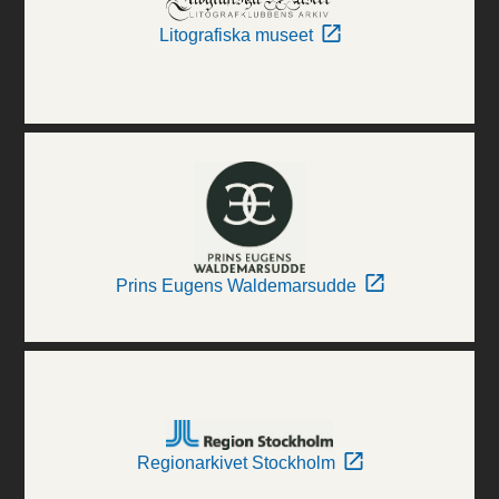
Litografiska museet
Prins Eugens Waldemarsudde
Regionarkivet Stockholm