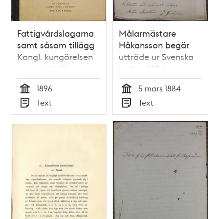
Fattigvårdslagarna
Målarmästare
samt såsom tillägg
Håkansson begär
Kongl. kungörelsen
utträde ur Svenska
ang. skatt för
kyrkan 1884
hundar
1896
5 mars 1884
Tid
Tid
Text
Text
Typ
Typ