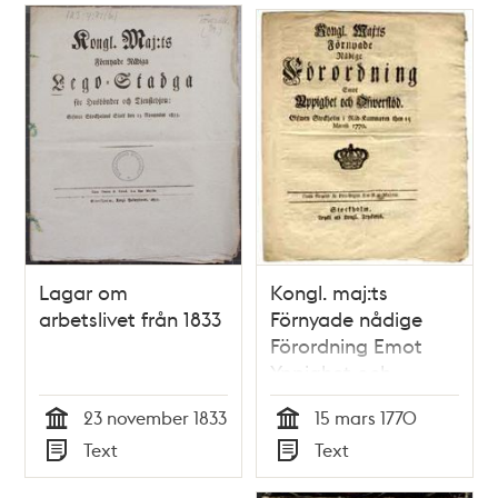
Lagar om
Kongl. maj:ts
arbetslivet från 1833
Förnyade nådige
Förordning Emot
Yppighet och
Öfwerflöd. Gifwen
23 november 1833
15 mars 1770
Stockholm i Råd-
Tid
Tid
Text
Text
Kammaren then 15
Typ
Typ
martii 1770.