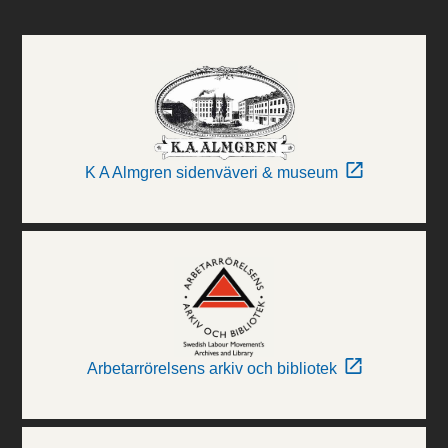
K A Almgren sidenväveri & museum
Arbetarrörelsens arkiv och bibliotek