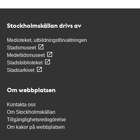
Kontakt
Stockholmskällan
Stockholmskällan drivs av
Medioteket, utbildningsförvaltningen
Stadsmuseet
Medeltidsmuseet
Stadsbiblioteket
Stadsarkivet
Om webbplatsen
Kontakta oss
Om Stockholmskällan
Tillgänglighetsredogörelse
Om kakor på webbplatsen