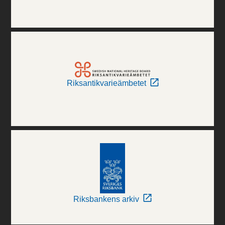
Riksantikvarieämbetet
Riksbankens arkiv