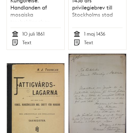
Kungörelse.
1436 års
Handlanden af
privilegiebrev till
mosaiska
Stockholms stad
trosbekännelsen
Abraham Horvitz,
10 juli 1861
1 maj 1436
hvilken, såsom
Tid
Tid
Text
Text
tilltalad för
Typ
Typ
bedrägligt
förfarande i
handel...