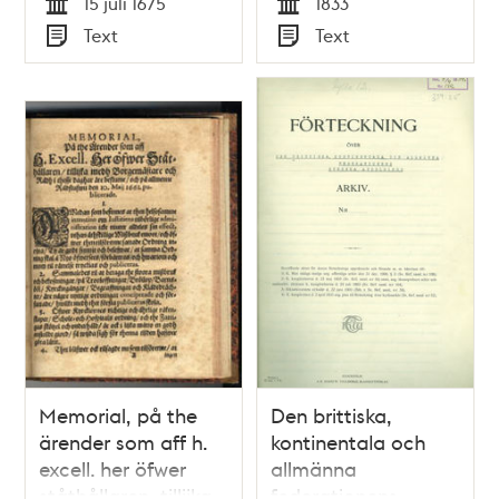
15 juli 1675
1833
Decembr. Åhr 1647.
Tid
Tid
Text
Text
förlänte, och af
Typ
Typ
Högstsahl. Konung
Carl XI. Glorwyrdigst
i Åminnelse, den 15.
Julii 1675.
Allernådigst
confirmerade Bref.
Memorial, på the
Den brittiska,
ärender som aff h.
kontinentala och
excell. her öfwer
allmänna
ståthållaren, tillijka
federationens