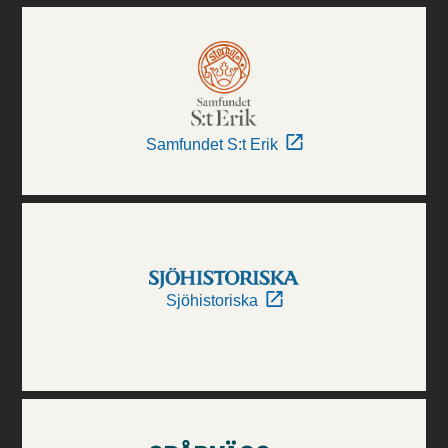
Samfundet S:t Erik
Sjöhistoriska