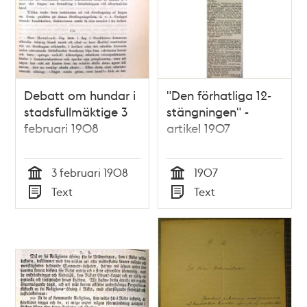
Debatt om hundar i
"Den förhatliga 12-
stadsfullmäktige 3
stängningen" -
februari 1908
artikel 1907
3 februari 1908
1907
Tid
Tid
Text
Text
Typ
Typ