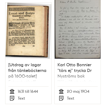
[Utdrag av lagar
Karl Otto Bonnier
från tänkeböckerna
"törs ej" trycka Dr
på 1600-talet]
Nyströms bok
Extract uthaff
"Könslifvet och dess
stadzens
lagar" - brev 1904
1631 till 1644
20 maj 1904
tänckeböker på
Tid
Tid
Text
Text
åthskillige stadgar.
Typ
Typ