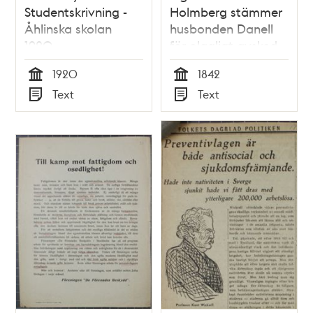
Studentskrivning -
Holmberg stämmer
Åhlinska skolan
husbonden Danell
1920
för olagligt avsked -
rättsfall 1842
1920
1842
Tid
Tid
Text
Text
Typ
Typ