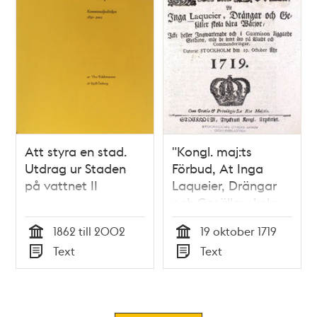
Att styra en stad.
"Kongl. maj:ts
Utdrag ur Staden
Förbud, At Inga
på vattnet II
Laqueier, Drängar
och Gesäller skola
bära Wärjor, Icke
1862 till 2002
19 oktober 1719
heller Inqwarterade
Tid
Tid
Text
Text
och i Guarnizon
Typ
Typ
liggande Soldater,
enär de intet äro på
Wacht och