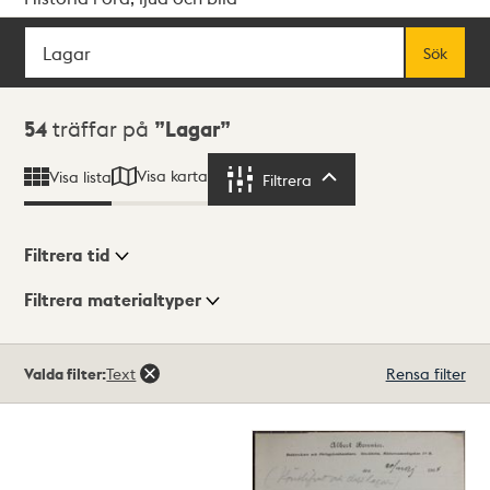
Sök
Fritextsök
Sök
Sökresultat
54
träffar på
Lagar
Visa karta
Visa lista
Filtrera
Filtrera
Filtrera tid
Filtrera materialtyper
Visningsläge
Totalt
Valda filter:
Text
Rensa filter
54
träffar
Lista
Karta