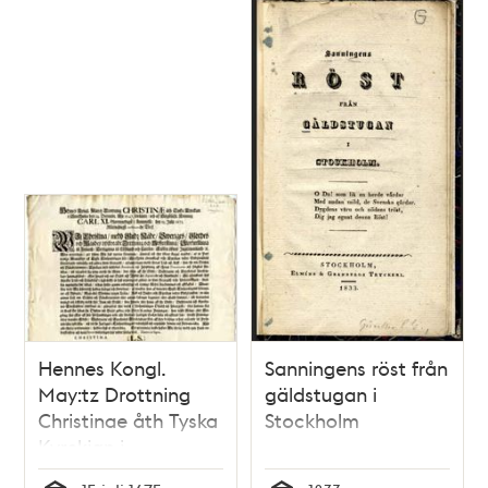
Hennes Kongl.
Sanningens röst från
May:tz Drottning
gäldstugan i
Christinae åth Tyska
Stockholm
Kyrckian i
Stockholm den 24.