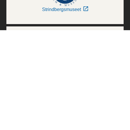
Strindbergsmuseet
Thielska Galleriet
Världskulturmuseerna