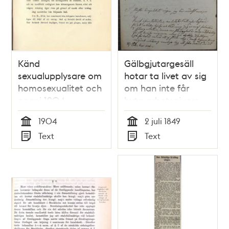
Känd
Gälbgjutargesäll
sexualupplysare om
hotar ta livet av sig
homosexualitet och
om han inte får
onani 1904
byta arbetsgivare –
brev till polisen 1849
1904
2 juli 1849
Tid
Tid
Text
Text
Typ
Typ