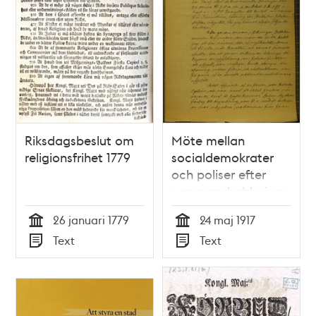
Riksdagsbeslut om
Möte mellan
religionsfrihet 1779
socialdemokrater
och poliser efter
sammandrabbningar
1917
26 januari 1779
24 maj 1917
Tid
Tid
Text
Text
Typ
Typ