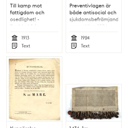
Till kamp mot
Preventivlagen är
fattigdom och
både antisocial och
osedlighet! -
sjukdomsbefrämjande
flygblad från
- pressklipp 1924
Föreningen De
1913
1924
Förenades Beskydd
Tid
Tid
Text
Text
1913
Typ
Typ