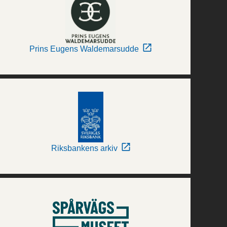
Prins Eugens Waldemarsudde
Riksbankens arkiv