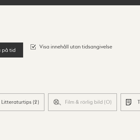
Visa innehåll utan tidsangivelse
a på tid
Litteraturtips
(
2
)
Film & rörlig bild
(
0
)