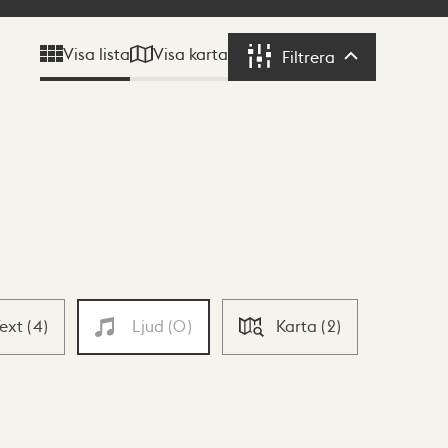
Visa karta
Visa lista
Filtrera
Filtrera
Text
(
4
)
Ljud
(
0
)
Karta
(
2
)