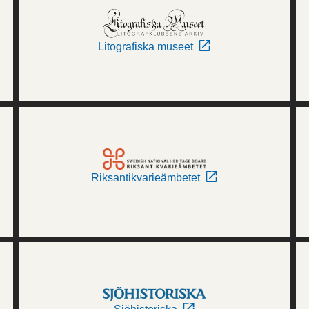
Litografiska museet
Riksantikvarieämbetet