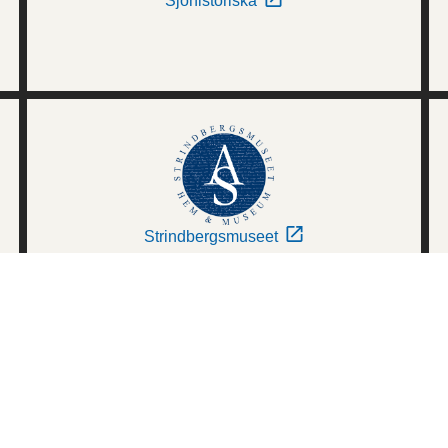
Sjöhistoriska
Strindbergsmuseet