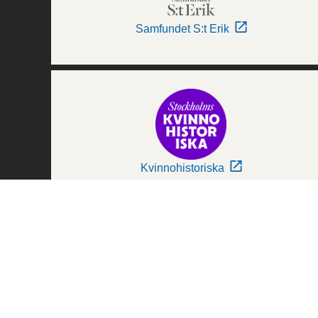
Samfundet S:t Erik
Kvinnohistoriska
Världskulturmuseerna