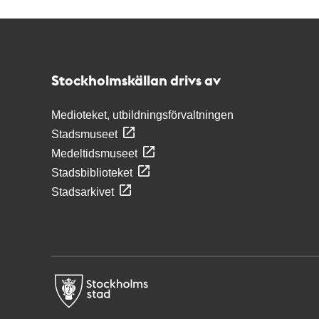
Kontakt
Stockholmskällan
Stockholmskällan drivs av
Medioteket, utbildningsförvaltningen
Stadsmuseet
Medeltidsmuseet
Stadsbiblioteket
Stadsarkivet