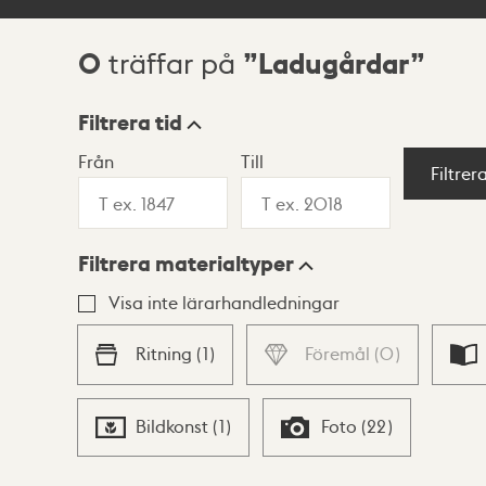
0
Ladugårdar
träffar på
Sökresultat
Filtrera tid
Från
Till
Visningsläge
Filtrer
Filtrera materialtyper
Lista
Karta
Visa inte lärarhandledningar
Ritning
(
1
)
Föremål
(
0
)
Bildkonst
(
1
)
Foto
(
22
)