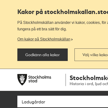
Kakor på stockholmskallan
.st
På Stockholmskällan använder vi kakor, cookies, för a
fungera på ett bra sätt för dig.
Om kakor på Stockholmskällan
Godkänn alla kakor
Välj vilka kak
Till
Till
Stockholmsk
navigationen
huvudinnehållet
Historia i ord, ljud oc
Sök
Fritextsök