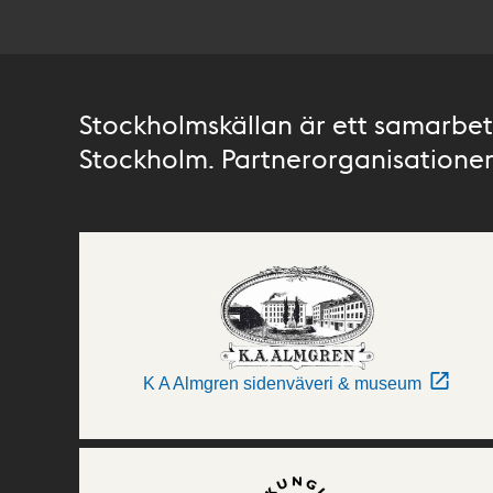
Stockholmskällan är ett samarbete
Stockholm. Partnerorganisationer 
K A Almgren sidenväveri & museum