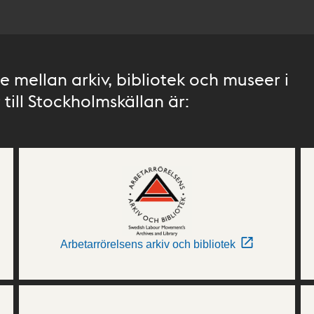
 mellan arkiv, bibliotek och museer i
till Stockholmskällan är:
Arbetarrörelsens arkiv och bibliotek