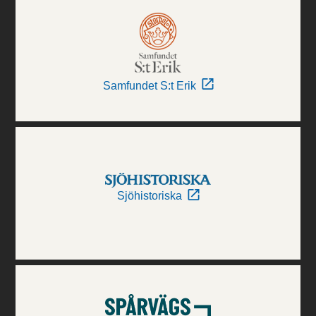
Samfundet S:t Erik
Sjöhistoriska