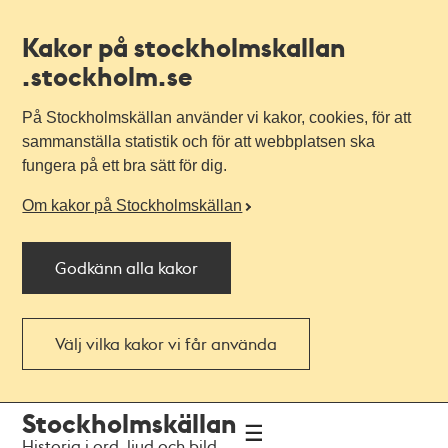
Kakor på stockholmskallan
.stockholm.se
På Stockholmskällan använder vi kakor, cookies, för att
sammanställa statistik och för att webbplatsen ska
fungera på ett bra sätt för dig.
Om kakor på Stockholmskällan
Godkänn alla kakor
Välj vilka kakor vi får använda
Till
Till
Stockholmskällan
navigationen
huvudinnehållet
Historia i ord, ljud och bild