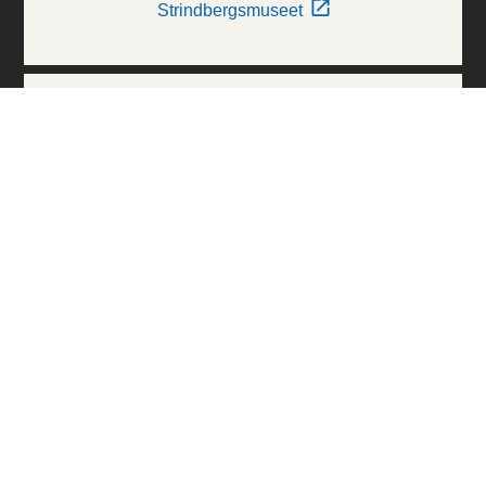
Strindbergsmuseet
Thielska Galleriet
Världskulturmuseerna