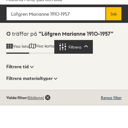
Sök
Fritextsök
Sök
Sökresultat
0
träffar på
Löfgren Marianne 1910-1957
Visa karta
Visa lista
Filtrera
Filtrera
Filtrera tid
Filtrera materialtyper
Visningsläge
Totalt
Valda filter:
Bildkonst
Rensa filter
0
träffar
Lista
Karta