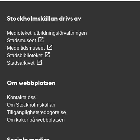
Kontakt
Stockholmskällan
Stockholmskällan drivs av
Medioteket, utbildningsförvaltningen
Stadsmuseet
Medeltidsmuseet
Stadsbiblioteket
Stadsarkivet
Om webbplatsen
Kontakta oss
Om Stockholmskällan
Tillgänglighetsredogörelse
Om kakor på webbplatsen
Sociala medier