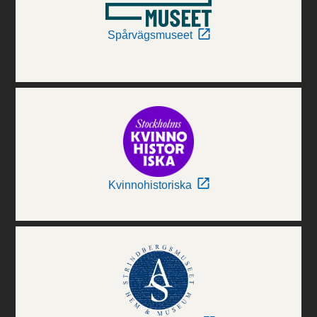
Spårvägsmuseet
Kvinnohistoriska