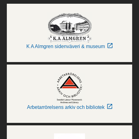
K A Almgren sidenväveri & museum
Arbetarrörelsens arkiv och bibliotek