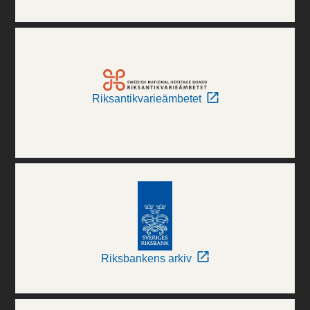
Riksantikvarieämbetet
Riksbankens arkiv