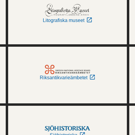
Litografiska museet
Riksantikvarieämbetet