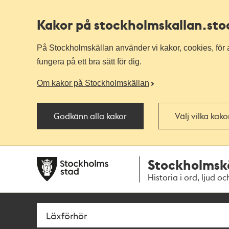
Kakor på stockholmskallan
.st
På Stockholmskällan använder vi kakor, cookies, för a
fungera på ett bra sätt för dig.
Om kakor på Stockholmskällan
Godkänn alla kakor
Välj vilka kak
Till
Till
Stockholmsk
navigationen
huvudinnehållet
Historia i ord, ljud oc
Sök
Fritextsök