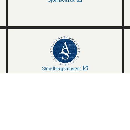
Sjöhistoriska
Strindbergsmuseet