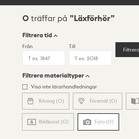
0
Läxförhör
träffar på
Sökresultat
Filtrera tid
Från
Till
Visningsläge
Filtrer
Filtrera materialtyper
Lista
Karta
Visa inte lärarhandledningar
Ritning
(
0
)
Föremål
(
0
)
Bildkonst
(
0
)
Foto
(
0
)