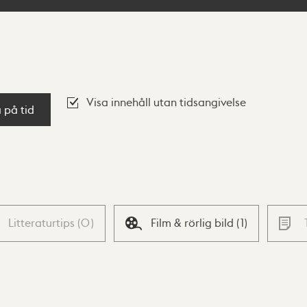
Visa innehåll utan tidsangivelse
a på tid
Litteraturtips
(
0
)
Film & rörlig bild
(
1
)