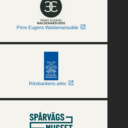
Prins Eugens Waldemarsudde
Riksbankens arkiv