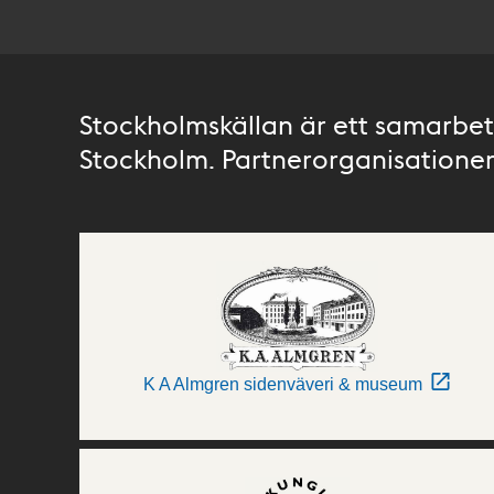
Stockholmskällan är ett samarbete
Stockholm. Partnerorganisationer 
K A Almgren sidenväveri & museum