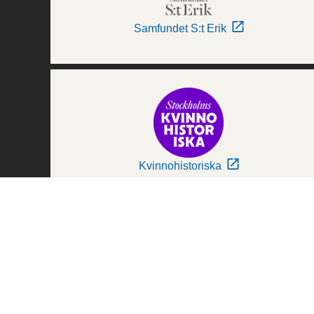
Samfundet S:t Erik
Kvinnohistoriska
Världskulturmuseerna