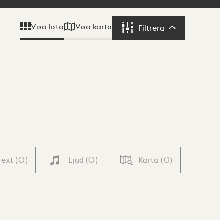
Visa karta
Visa lista
Filtrera
Filtrera
Text
(
0
)
Ljud
(
0
)
Karta
(
0
)