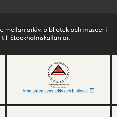
 mellan arkiv, bibliotek och museer i
till Stockholmskällan är:
Arbetarrörelsens arkiv och bibliotek