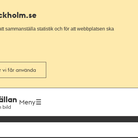
ockholm.se
tt sammanställa statistik och för att webbplatsen ska
or vi får använda
ällan
Meny
h bild