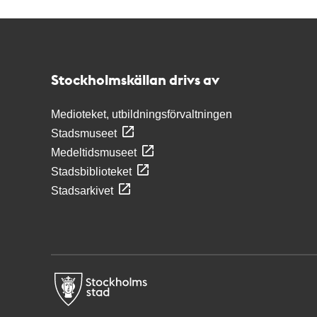
Kontakt
Stockholmskällan
Stockholmskällan drivs av
Medioteket, utbildningsförvaltningen
Stadsmuseet
Medeltidsmuseet
Stadsbiblioteket
Stadsarkivet