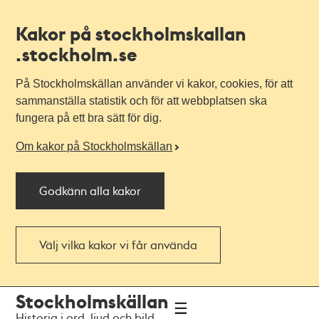
Kakor på stockholmskallan
.stockholm.se
På Stockholmskällan använder vi kakor, cookies, för att
sammanställa statistik och för att webbplatsen ska
fungera på ett bra sätt för dig.
Om kakor på Stockholmskällan
Godkänn alla kakor
Välj vilka kakor vi får använda
Till
Till
Stockholmskällan
navigationen
huvudinnehållet
Historia i ord, ljud och bild