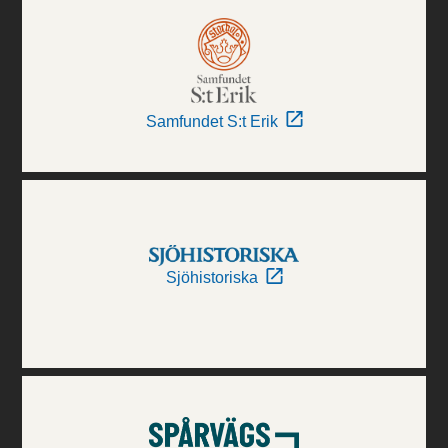
Samfundet S:t Erik
Sjöhistoriska