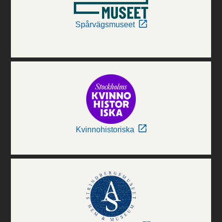
Spårvägsmuseet
Kvinnohistoriska