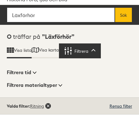
Sök
Fritextsök
Sök
Sökresultat
0
träffar på
Läxförhör
Visa karta
Visa lista
Filtrera
Filtrera
Filtrera tid
Filtrera materialtyper
Visningsläge
Totalt
Valda filter:
Ritning
Rensa filter
0
träffar
Lista
Karta