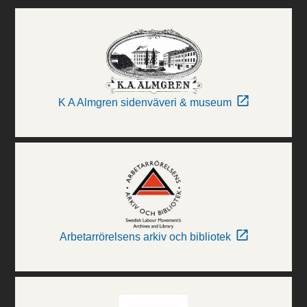
K A Almgren sidenväveri & museum
Arbetarrörelsens arkiv och bibliotek