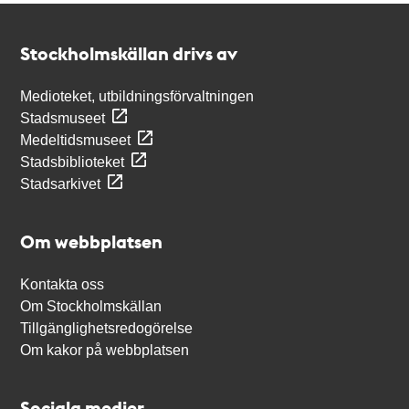
Kontakt
Stockholmskällan
Stockholmskällan drivs av
Medioteket, utbildningsförvaltningen
Stadsmuseet
Medeltidsmuseet
Stadsbiblioteket
Stadsarkivet
Om webbplatsen
Kontakta oss
Om Stockholmskällan
Tillgänglighetsredogörelse
Om kakor på webbplatsen
Sociala medier