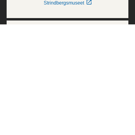
Strindbergsmuseet
Thielska Galleriet
Världskulturmuseerna