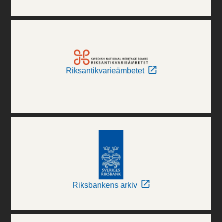
Riksantikvarieämbetet
Riksbankens arkiv