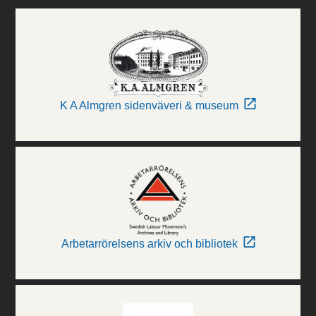
K A Almgren sidenväveri & museum
Arbetarrörelsens arkiv och bibliotek