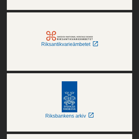
Riksantikvarieämbetet
Riksbankens arkiv