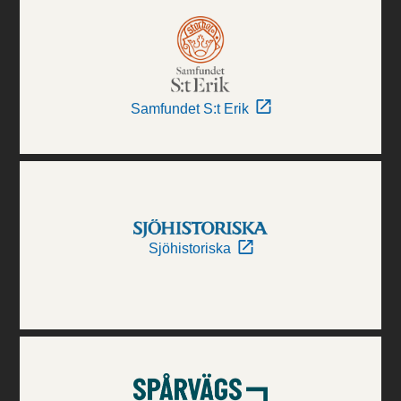
Samfundet S:t Erik
Sjöhistoriska