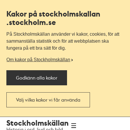
Kakor på stockholmskallan
.stockholm.se
På Stockholmskällan använder vi kakor, cookies, för att
sammanställa statistik och för att webbplatsen ska
fungera på ett bra sätt för dig.
Om kakor på Stockholmskällan
Godkänn alla kakor
Välj vilka kakor vi får använda
Till
Till
Stockholmskällan
navigationen
huvudinnehållet
Historia i ord, ljud och bild