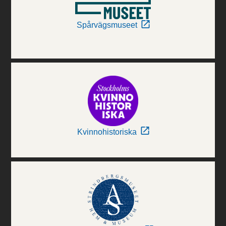
Spårvägsmuseet
Kvinnohistoriska