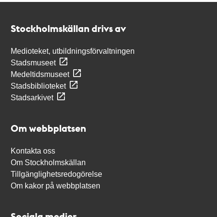
Kontakt
Stockholmskällan
Stockholmskällan drivs av
Medioteket, utbildningsförvaltningen
Stadsmuseet
Medeltidsmuseet
Stadsbiblioteket
Stadsarkivet
Om webbplatsen
Kontakta oss
Om Stockholmskällan
Tillgänglighetsredogörelse
Om kakor på webbplatsen
Sociala medier