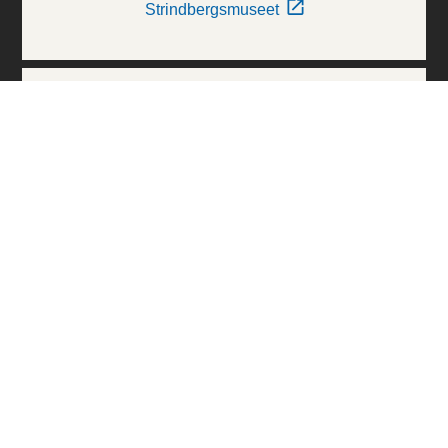
Strindbergsmuseet
Thielska Galleriet
Världskulturmuseerna