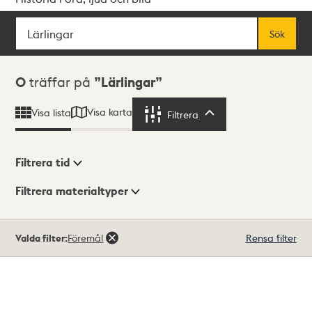
Sök
Fritextsök
Sök
Sökresultat
0
träffar på
Lärlingar
Visa karta
Visa lista
Filtrera
Filtrera
Filtrera tid
Filtrera materialtyper
Visningsläge
Totalt
Valda filter:
Föremål
Rensa filter
0
träffar
Lista
Karta