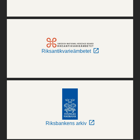
Riksantikvarieämbetet
Riksbankens arkiv