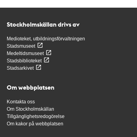
Kontakt
Stockholmskällan
Stockholmskällan drivs av
Medioteket, utbildningsförvaltningen
Stadsmuseet
Medeltidsmuseet
Stadsbiblioteket
Stadsarkivet
Om webbplatsen
Kontakta oss
Om Stockholmskällan
Tillgänglighetsredogörelse
Om kakor på webbplatsen