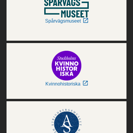
Spårvägsmuseet
Kvinnohistoriska