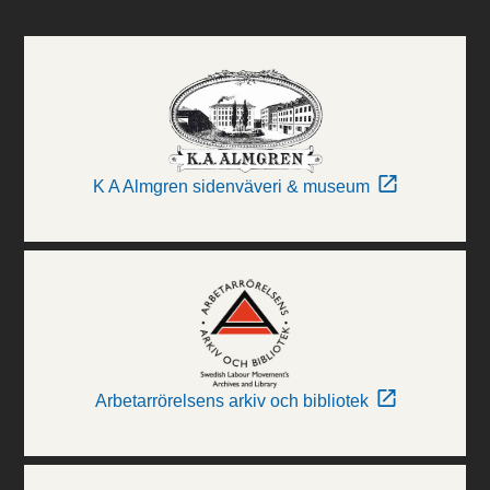
K A Almgren sidenväveri & museum
Arbetarrörelsens arkiv och bibliotek