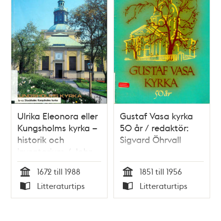
Ulrika Eleonora eller
Gustaf Vasa kyrka
Kungsholms kyrka –
50 år / redaktör:
historik och
Sigvard Öhrvall
inventarium / John
Stenung
1672 till 1988
1851 till 1956
Tid
Tid
Litteraturtips
Litteraturtips
Typ
Typ