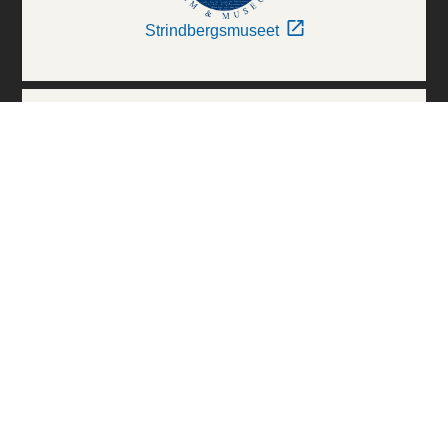
Strindbergsmuseet
Thielska Galleriet
Världskulturmuseerna