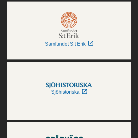
Samfundet S:t Erik
Sjöhistoriska