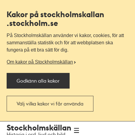
Kakor på stockholmskallan
.stockholm.se
På Stockholmskällan använder vi kakor, cookies, för att
sammanställa statistik och för att webbplatsen ska
fungera på ett bra sätt för dig.
Om kakor på Stockholmskällan
Godkänn alla kakor
Välj vilka kakor vi får använda
Till
Till
Stockholmskällan
navigationen
huvudinnehållet
Historia i ord, ljud och bild