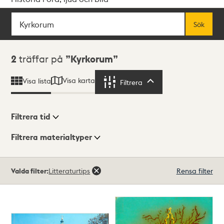
Sök
Fritextsök
Sök
Sökresultat
2
träffar på
Kyrkorum
Visa karta
Visa lista
Filtrera
Filtrera
Filtrera tid
Filtrera materialtyper
Visningsläge
Totalt
Valda filter:
Litteraturtips
Rensa filter
2
träffar
Lista
Karta