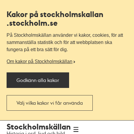
Kakor på stockholmskallan
.stockholm.se
På Stockholmskällan använder vi kakor, cookies, för att
sammanställa statistik och för att webbplatsen ska
fungera på ett bra sätt för dig.
Om kakor på Stockholmskällan
Godkänn alla kakor
Välj vilka kakor vi får använda
Till
Till
Stockholmskällan
navigationen
huvudinnehållet
Historia i ord, ljud och bild