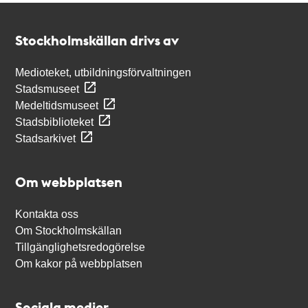
Kontakt
Stockholmskällan
Stockholmskällan drivs av
Medioteket, utbildningsförvaltningen
Stadsmuseet
Medeltidsmuseet
Stadsbiblioteket
Stadsarkivet
Om webbplatsen
Kontakta oss
Om Stockholmskällan
Tillgänglighetsredogörelse
Om kakor på webbplatsen
Sociala medier