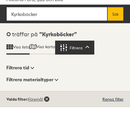
Sök
Fritextsök
Sök
Sökresultat
0
träffar på
Kyrkoböcker
Visa karta
Visa lista
Filtrera
Filtrera
Filtrera tid
Filtrera materialtyper
Visningsläge
Totalt
Valda filter:
Föremål
Rensa filter
0
träffar
Lista
Karta