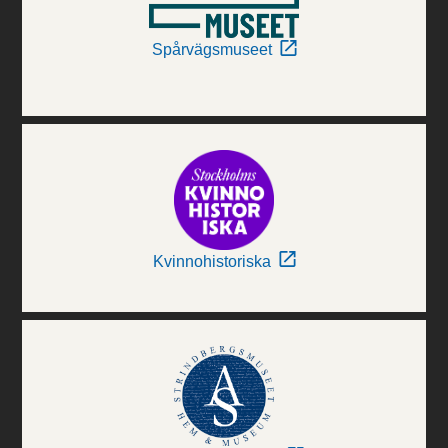
Spårvägsmuseet
Kvinnohistoriska