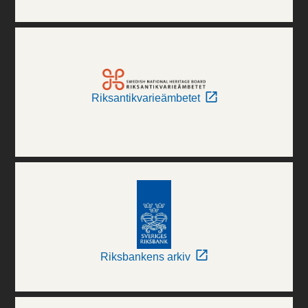
Riksantikvarieämbetet
Riksbankens arkiv