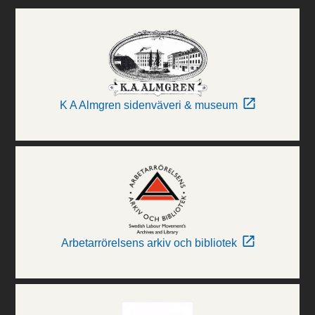
K A Almgren sidenväveri & museum
Arbetarrörelsens arkiv och bibliotek