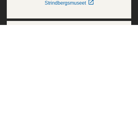
Strindbergsmuseet
Thielska Galleriet
Världskulturmuseerna