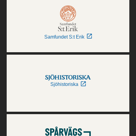
Samfundet S:t Erik
Sjöhistoriska