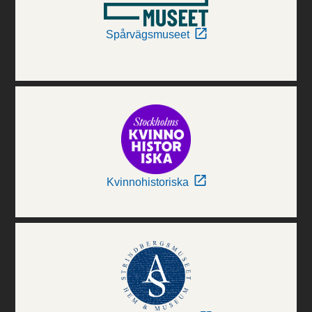
Spårvägsmuseet
Kvinnohistoriska