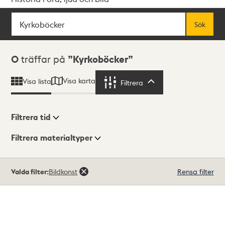
Sök
Fritextsök
Sök
Sökresultat
0
träffar på
Kyrkoböcker
Visa karta
Visa lista
Filtrera
Filtrera
Filtrera tid
Filtrera materialtyper
Visningsläge
Totalt
Valda filter:
Bildkonst
Rensa filter
0
träffar
Lista
Karta