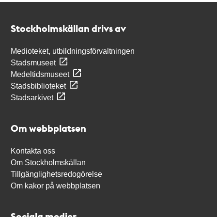
Kontakt
Stockholmskällan
Stockholmskällan drivs av
Medioteket, utbildningsförvaltningen
Stadsmuseet
Medeltidsmuseet
Stadsbiblioteket
Stadsarkivet
Om webbplatsen
Kontakta oss
Om Stockholmskällan
Tillgänglighetsredogörelse
Om kakor på webbplatsen
Sociala medier