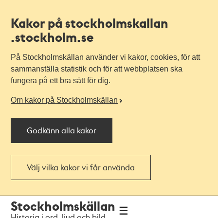
Kakor på stockholmskallan
.stockholm.se
På Stockholmskällan använder vi kakor, cookies, för att
sammanställa statistik och för att webbplatsen ska
fungera på ett bra sätt för dig.
Om kakor på Stockholmskällan
Godkänn alla kakor
Välj vilka kakor vi får använda
Till
Till
Stockholmskällan
navigationen
huvudinnehållet
Historia i ord, ljud och bild