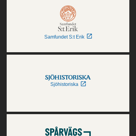
Samfundet S:t Erik
Sjöhistoriska