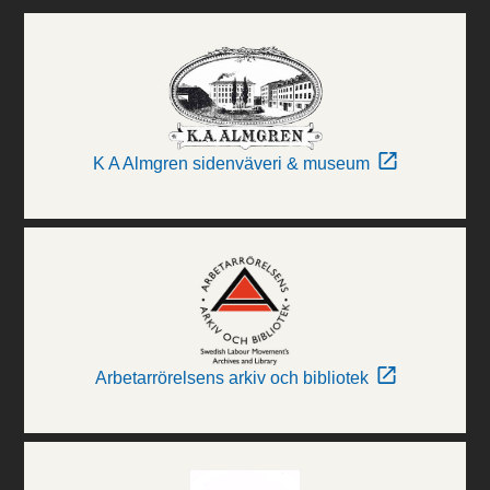
K A Almgren sidenväveri & museum
Arbetarrörelsens arkiv och bibliotek