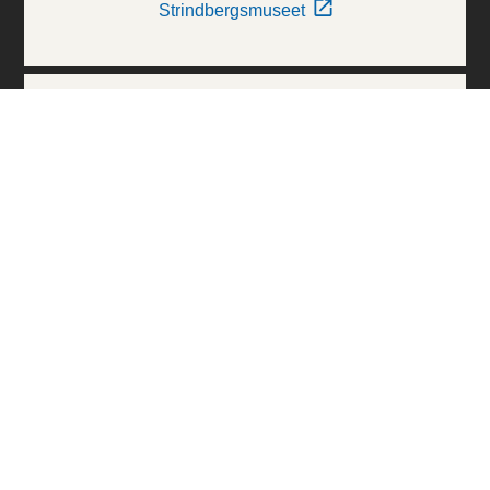
Strindbergsmuseet
Thielska Galleriet
Världskulturmuseerna