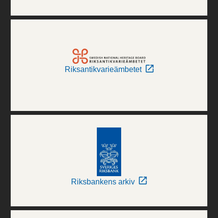
Riksantikvarieämbetet
Riksbankens arkiv