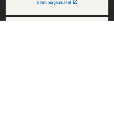
Strindbergsmuseet
Thielska Galleriet
Världskulturmuseerna