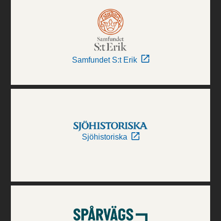
Samfundet S:t Erik
Sjöhistoriska