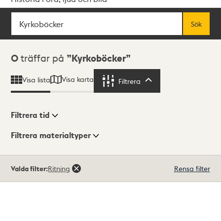
Sök
Fritextsök
Sök
Sökresultat
0
träffar på
Kyrkoböcker
Visa karta
Visa lista
Filtrera
Filtrera
Filtrera tid
Filtrera materialtyper
Visningsläge
Totalt
Valda filter:
Ritning
Rensa filter
0
träffar
Lista
Karta