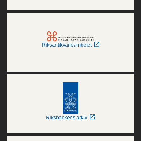
Riksantikvarieämbetet
Riksbankens arkiv