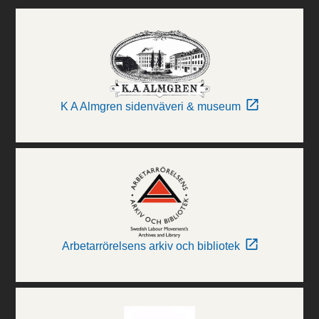
K A Almgren sidenväveri & museum
Arbetarrörelsens arkiv och bibliotek