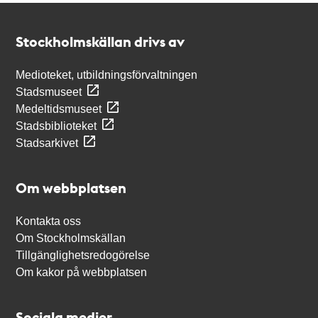
Kontakt
Stockholmskällan
Stockholmskällan drivs av
Medioteket, utbildningsförvaltningen
Stadsmuseet
Medeltidsmuseet
Stadsbiblioteket
Stadsarkivet
Om webbplatsen
Kontakta oss
Om Stockholmskällan
Tillgänglighetsredogörelse
Om kakor på webbplatsen
Sociala medier