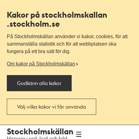
Kakor på stockholmskallan
.stockholm.se
På Stockholmskällan använder vi kakor, cookies, för att
sammanställa statistik och för att webbplatsen ska
fungera på ett bra sätt för dig.
Om kakor på Stockholmskällan
Godkänn alla kakor
Välj vilka kakor vi får använda
Till
Till
Stockholmskällan
navigationen
huvudinnehållet
Historia i ord, ljud och bild