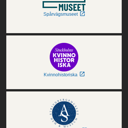
Spårvägsmuseet
Kvinnohistoriska