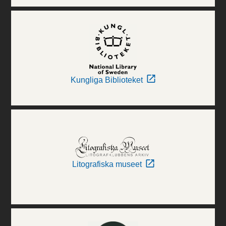
Kungliga Biblioteket
Litografiska museet