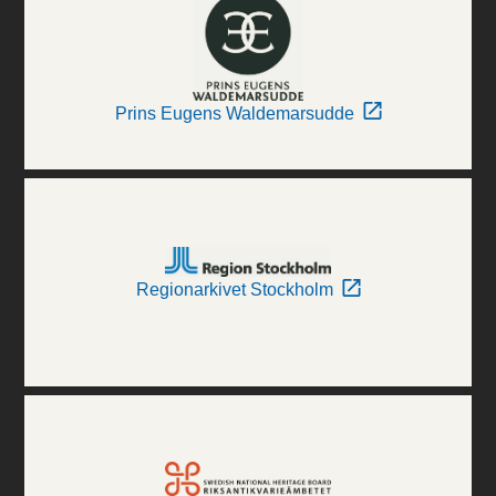
Prins Eugens Waldemarsudde
Regionarkivet Stockholm