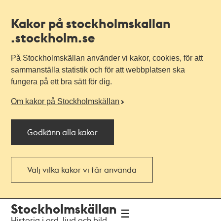
Kakor på stockholmskallan
.stockholm.se
På Stockholmskällan använder vi kakor, cookies, för att
sammanställa statistik och för att webbplatsen ska
fungera på ett bra sätt för dig.
Om kakor på Stockholmskällan
Godkänn alla kakor
Välj vilka kakor vi får använda
Till
Till
Stockholmskällan
navigationen
huvudinnehållet
Historia i ord, ljud och bild