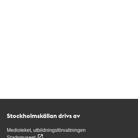
Kontakt
Stockholmskällan
Stockholmskällan drivs av
Medioteket, utbildningsförvaltningen
Stadsmuseet