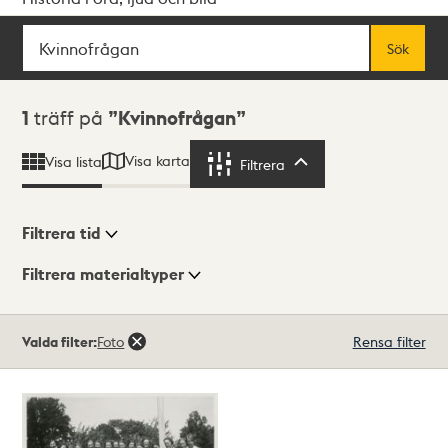
Sök
Fritextsök
Sök
Sökresultat
1
träff på
Kvinnofrågan
Visa karta
Visa lista
Filtrera
Filtrera
Filtrera tid
Filtrera materialtyper
Visningsläge
Totalt
Valda filter:
Foto
Rensa filter
1
träffar
Lista
Karta