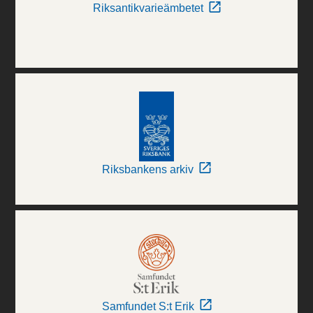
Riksantikvarieämbetet
Riksbankens arkiv
Samfundet S:t Erik