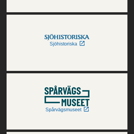
Sjöhistoriska
Spårvägsmuseet