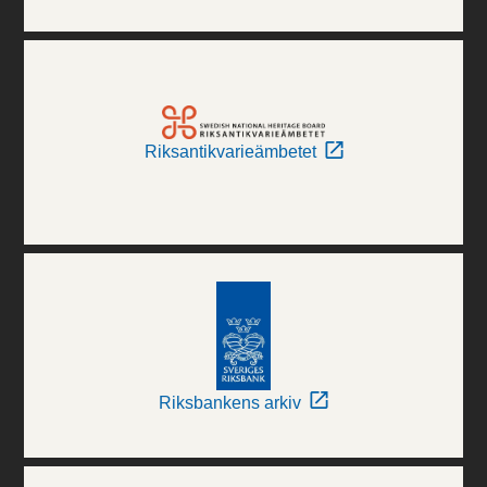
Riksantikvarieämbetet
Riksbankens arkiv