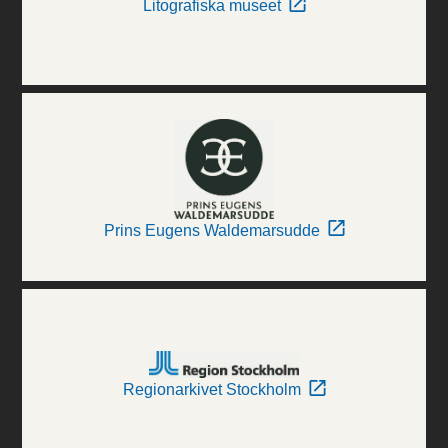
Litografiska museet
Prins Eugens Waldemarsudde
Regionarkivet Stockholm