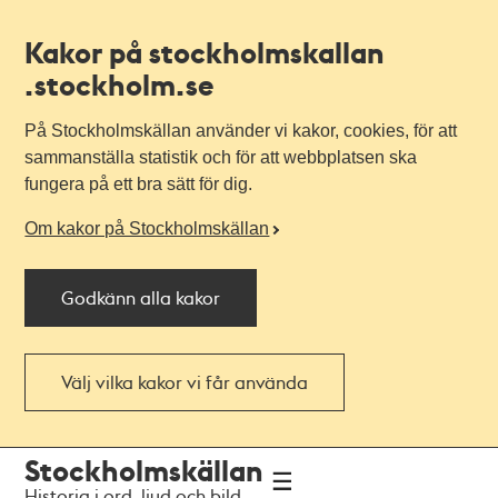
Kakor på stockholmskallan
.stockholm.se
På Stockholmskällan använder vi kakor, cookies, för att
sammanställa statistik och för att webbplatsen ska
fungera på ett bra sätt för dig.
Om kakor på Stockholmskällan
Godkänn alla kakor
Välj vilka kakor vi får använda
Till
Till
Stockholmskällan
navigationen
huvudinnehållet
Historia i ord, ljud och bild