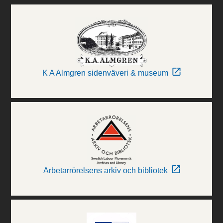
K A Almgren sidenväveri & museum
Arbetarrörelsens arkiv och bibliotek