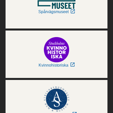
Spårvägsmuseet
Kvinnohistoriska