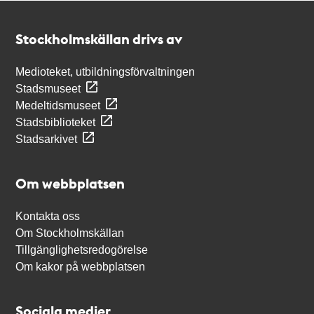
Kontakt
Stockholmskällan
Stockholmskällan drivs av
Medioteket, utbildningsförvaltningen
Stadsmuseet
Medeltidsmuseet
Stadsbiblioteket
Stadsarkivet
Om webbplatsen
Kontakta oss
Om Stockholmskällan
Tillgänglighetsredogörelse
Om kakor på webbplatsen
Sociala medier