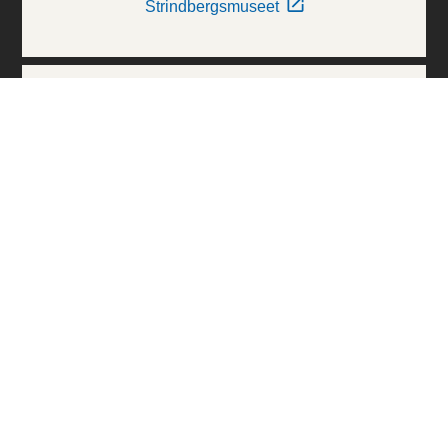
Strindbergsmuseet
Thielska Galleriet
Världskulturmuseerna