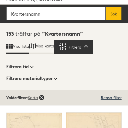
Sök
Fritextsök
Sök
Sökresultat
153
träffar på
Kvartersnamn
Visa karta
Visa lista
Filtrera
Filtrera
Filtrera tid
Filtrera materialtyper
Visningsläge
Totalt
Valda filter:
Karta
Rensa filter
153
träffar
Lista
Karta