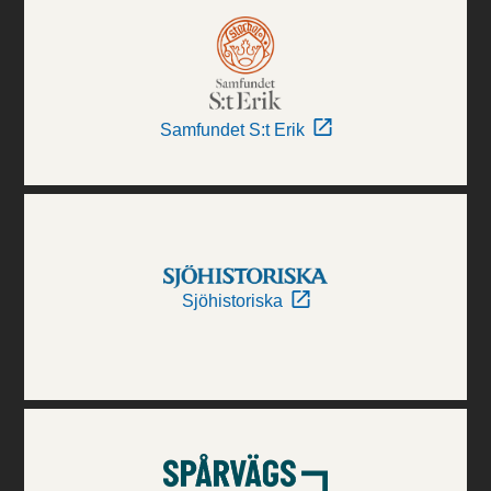
Samfundet S:t Erik
Sjöhistoriska