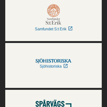
Samfundet S:t Erik
Sjöhistoriska