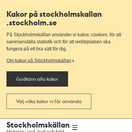
Kakor på stockholmskallan
.stockholm.se
På Stockholmskällan använder vi kakor, cookies, för att
sammanställa statistik och för att webbplatsen ska
fungera på ett bra sätt för dig.
Om kakor på Stockholmskällan
Godkänn alla kakor
Välj vilka kakor vi får använda
Till
Till
Stockholmskällan
navigationen
huvudinnehållet
Historia i ord, ljud och bild