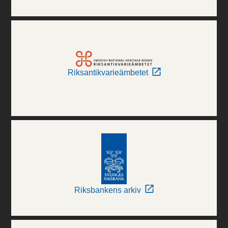
Riksantikvarieämbetet
Riksbankens arkiv