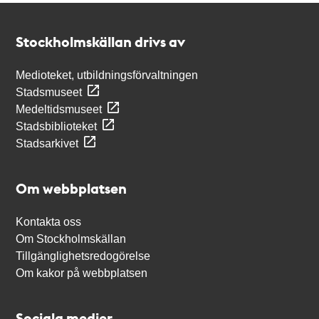
Kontakt
Stockholmskällan
Stockholmskällan drivs av
Medioteket, utbildningsförvaltningen
Stadsmuseet
Medeltidsmuseet
Stadsbiblioteket
Stadsarkivet
Om webbplatsen
Kontakta oss
Om Stockholmskällan
Tillgänglighetsredogörelse
Om kakor på webbplatsen
Sociala medier