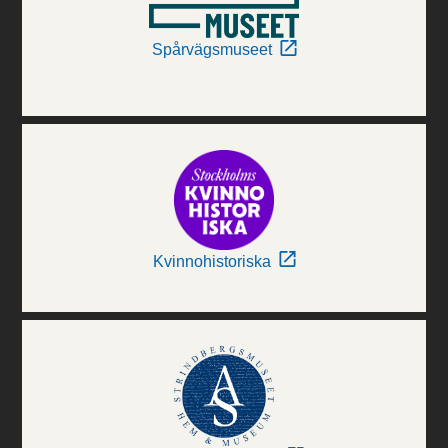
Spårvägsmuseet
Kvinnohistoriska