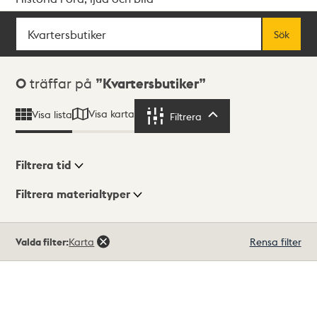
Sök
Fritextsök
Sök
Sökresultat
0
träffar på
Kvartersbutiker
Visa karta
Visa lista
Filtrera
Filtrera
Filtrera tid
Filtrera materialtyper
Visningsläge
Totalt
Valda filter:
Karta
Rensa filter
0
träffar
Lista
Karta