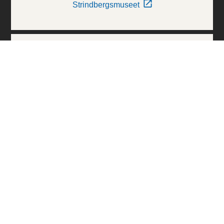
Strindbergsmuseet
Thielska Galleriet
Världskulturmuseerna