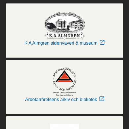
K A Almgren sidenväveri & museum
Arbetarrörelsens arkiv och bibliotek