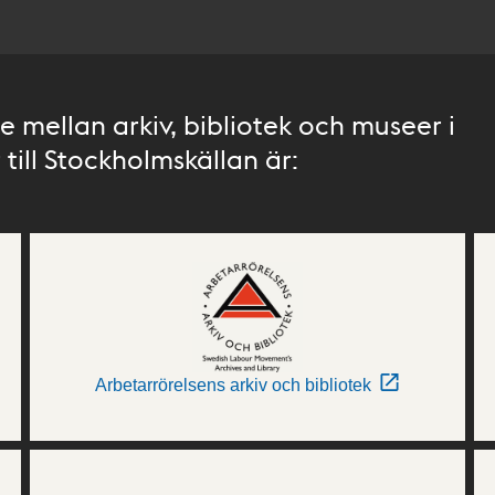
 mellan arkiv, bibliotek och museer i
till Stockholmskällan är:
Arbetarrörelsens arkiv och bibliotek