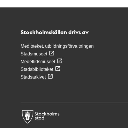
Kontakt
Stockholmskällan
Stockholmskällan drivs av
Medioteket, utbildningsförvaltningen
Stadsmuseet
Medeltidsmuseet
Stadsbiblioteket
Stadsarkivet