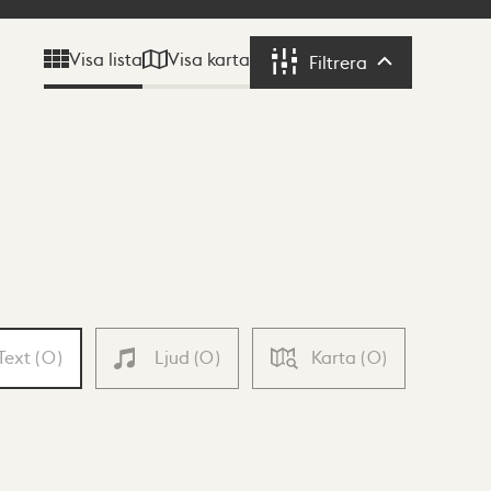
Visa karta
Visa lista
Filtrera
Filtrera
Text
(
0
)
Ljud
(
0
)
Karta
(
0
)