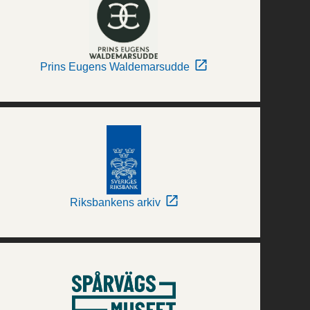
Prins Eugens Waldemarsudde
Riksbankens arkiv