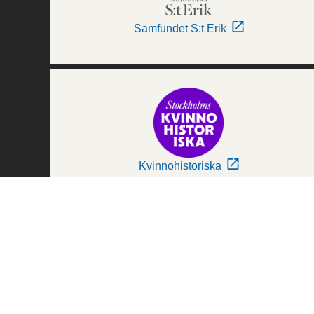
Samfundet S:t Erik
Kvinnohistoriska
Världskulturmuseerna