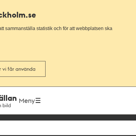
ockholm.se
tt sammanställa statistik och för att webbplatsen ska
or vi får använda
ällan
Meny
h bild