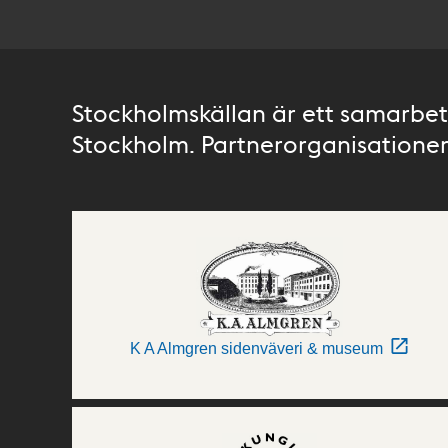
Stockholmskällan är ett samarbete
Stockholm. Partnerorganisationer 
K A Almgren sidenväveri & museum