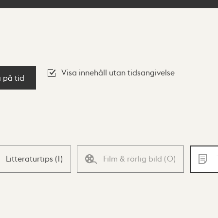
Visa innehåll utan tidsangivelse
a på tid
Litteraturtips
(
1
)
Film & rörlig bild
(
0
)