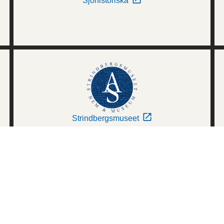
Sjöhistoriska
Strindbergsmuseet