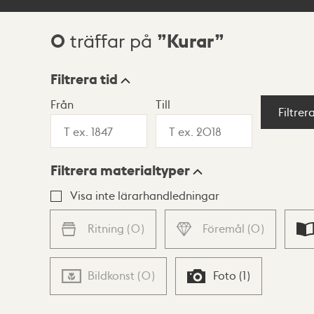
0
Kurar
träffar på
Sökresultat
Filtrera tid
Från
Till
Visningsläge
Filtrer
Filtrera materialtyper
Lista
Karta
Visa inte lärarhandledningar
Ritning
(
0
)
Föremål
(
0
)
Bildkonst
(
0
)
Foto
(
1
)