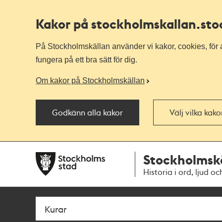
Kakor på stockholmskallan
.st
På Stockholmskällan använder vi kakor, cookies, för a
fungera på ett bra sätt för dig.
Om kakor på Stockholmskällan
Godkänn alla kakor
Välj vilka kak
Till
Till
Stockholmsk
navigationen
huvudinnehållet
Historia i ord, ljud oc
Sök
Fritextsök