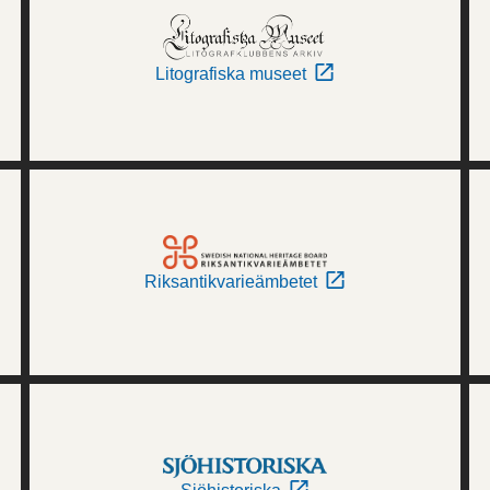
Litografiska museet
Riksantikvarieämbetet