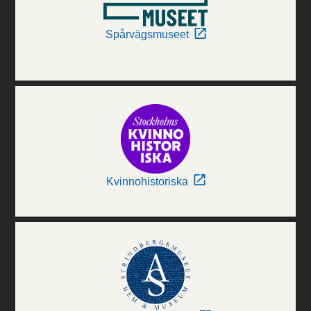
Spårvägsmuseet
Kvinnohistoriska