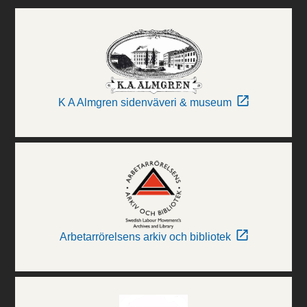
K A Almgren sidenväveri & museum
Arbetarrörelsens arkiv och bibliotek