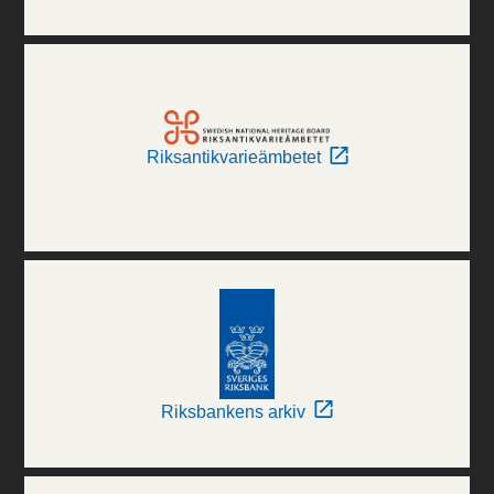
Riksantikvarieämbetet
Riksbankens arkiv