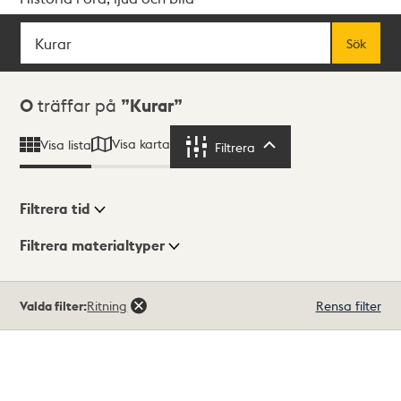
Sök
Fritextsök
Sök
Sökresultat
0
träffar på
Kurar
Visa karta
Visa lista
Filtrera
Filtrera
Filtrera tid
Filtrera materialtyper
Visningsläge
Totalt
Valda filter:
Ritning
Rensa filter
0
träffar
Lista
Karta