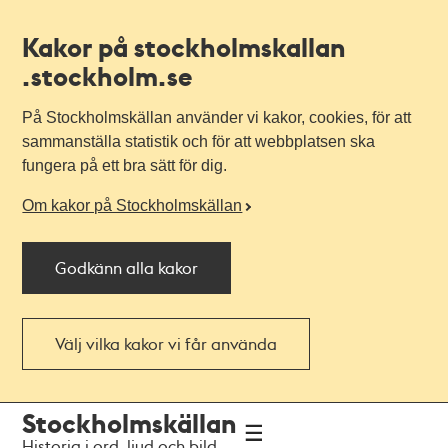
Kakor på stockholmskallan
.stockholm.se
På Stockholmskällan använder vi kakor, cookies, för att
sammanställa statistik och för att webbplatsen ska
fungera på ett bra sätt för dig.
Om kakor på Stockholmskällan
Godkänn alla kakor
Välj vilka kakor vi får använda
Till
Till
Stockholmskällan
navigationen
huvudinnehållet
Historia i ord, ljud och bild