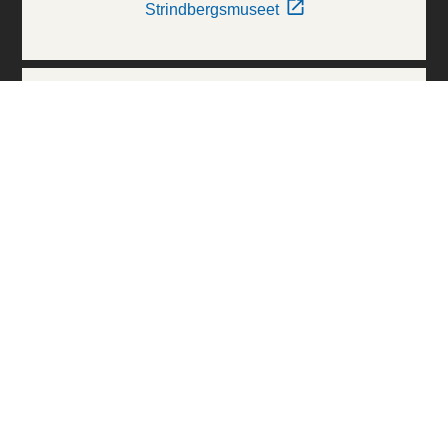
Strindbergsmuseet
Thielska Galleriet
Världskulturmuseerna