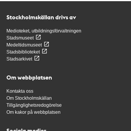
Kontakt
Stockholmskällan
Stockholmskällan drivs av
Medioteket, utbildningsförvaltningen
Stadsmuseet
Medeltidsmuseet
Stadsbiblioteket
Stadsarkivet
Om webbplatsen
Kontakta oss
Om Stockholmskällan
Tillgänglighetsredogörelse
Om kakor på webbplatsen
Sociala medier