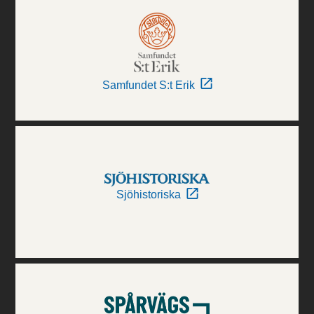
Samfundet S:t Erik
Sjöhistoriska