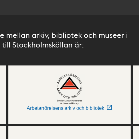
 mellan arkiv, bibliotek och museer i
till Stockholmskällan är:
Arbetarrörelsens arkiv och bibliotek