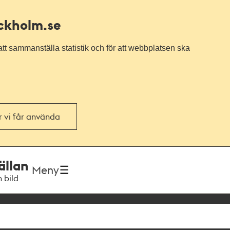
ockholm.se
tt sammanställa statistik och för att webbplatsen ska
or vi får använda
ällan
Meny
h bild