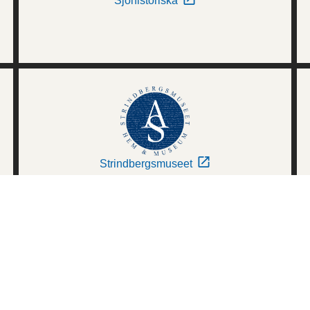
Sjöhistoriska
Strindbergsmuseet