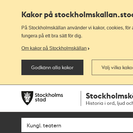
Kakor på stockholmskallan
.st
På Stockholmskällan använder vi kakor, cookies, för a
fungera på ett bra sätt för dig.
Om kakor på Stockholmskällan
Godkänn alla kakor
Välj vilka kak
Till
Till
Stockholmsk
navigationen
huvudinnehållet
Historia i ord, ljud oc
Sök
Fritextsök