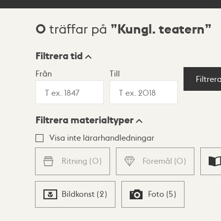
0
Kungl. teatern
träffar på
Sökresultat
Filtrera tid
Från
Till
Visningsläge
Filtrer
Filtrera materialtyper
Lista
Karta
Visa inte lärarhandledningar
Ritning
(
0
)
Föremål
(
0
)
Bildkonst
(
2
)
Foto
(
5
)