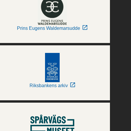
Prins Eugens Waldemarsudde
Riksbankens arkiv