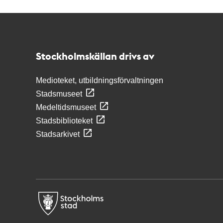
Kontakt
Stockholmskällan
Stockholmskällan drivs av
Medioteket, utbildningsförvaltningen
Stadsmuseet
Medeltidsmuseet
Stadsbiblioteket
Stadsarkivet