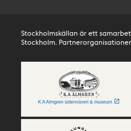
Stockholmskällan är ett samarbete
Stockholm. Partnerorganisationer 
K A Almgren sidenväveri & museum