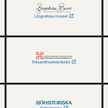
Litografiska museet
Riksantikvarieämbetet