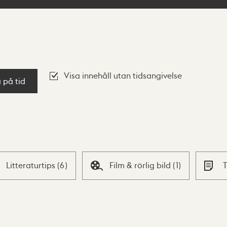
Visa innehåll utan tidsangivelse
a på tid
Litteraturtips
(
6
)
Film & rörlig bild
(
1
)