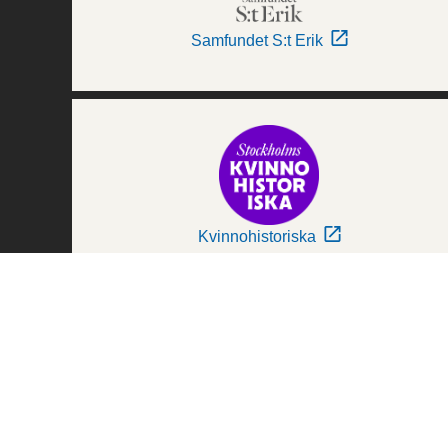
Samfundet S:t Erik
Kvinnohistoriska
Världskulturmuseerna