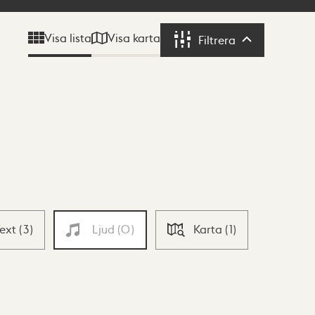
Visa karta
Visa lista
Filtrera
Filtrera
Text
(
3
)
Ljud
(
0
)
Karta
(
1
)