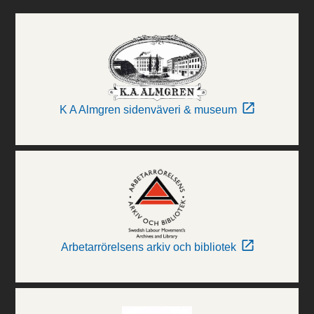
K A Almgren sidenväveri & museum
Arbetarrörelsens arkiv och bibliotek