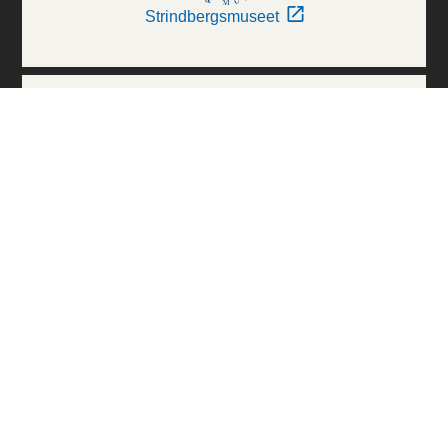
Strindbergsmuseet
Thielska Galleriet
Världskulturmuseerna