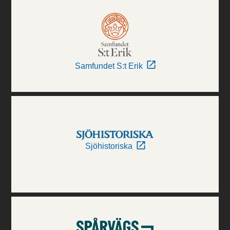
Samfundet S:t Erik
Sjöhistoriska