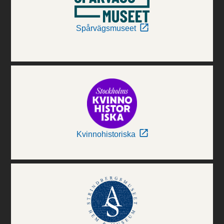
Spårvägsmuseet
Kvinnohistoriska