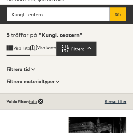
Sök
Fritextsök
Sök
Sökresultat
5
träffar på
Kungl. teatern
Visa karta
Visa lista
Filtrera
Filtrera
Filtrera tid
Filtrera materialtyper
Visningsläge
Totalt
Valda filter:
Foto
Rensa filter
5
träffar
Lista
Karta