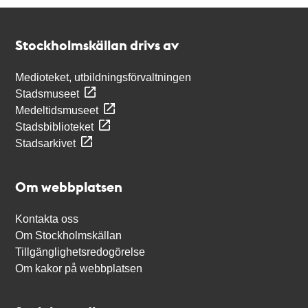
Kontakt
Stockholmskällan
Stockholmskällan drivs av
Medioteket, utbildningsförvaltningen
Stadsmuseet
Medeltidsmuseet
Stadsbiblioteket
Stadsarkivet
Om webbplatsen
Kontakta oss
Om Stockholmskällan
Tillgänglighetsredogörelse
Om kakor på webbplatsen