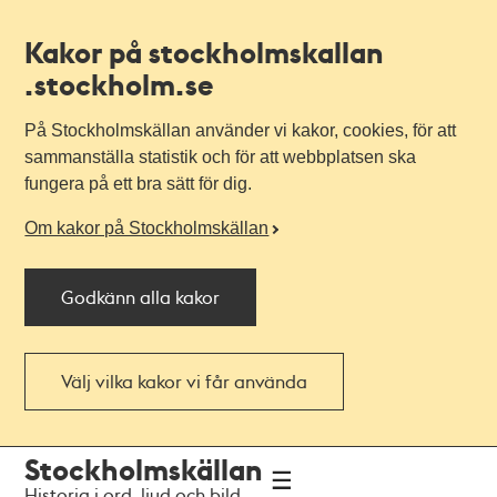
Kakor på stockholmskallan
.stockholm.se
På Stockholmskällan använder vi kakor, cookies, för att
sammanställa statistik och för att webbplatsen ska
fungera på ett bra sätt för dig.
Om kakor på Stockholmskällan
Godkänn alla kakor
Välj vilka kakor vi får använda
Till
Till
Stockholmskällan
navigationen
huvudinnehållet
Historia i ord, ljud och bild