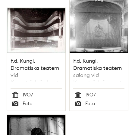
F.d. Kungl.
F.d. Kungl.
Dramatiska teatern
Dramatiska teatern
vid
salong vid
Kungsträdgårdsgatan,
Kungsträdgårdsgatan.
interiör av salongen
Detalj av prosceniet
1907
1907
med Anders
Tid
Tid
Foto
Foto
Lindebergs porträtt
Typ
Typ
i olja