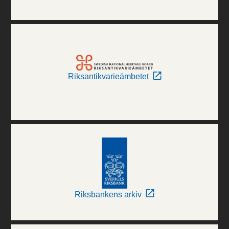
Riksantikvarieämbetet
Riksbankens arkiv