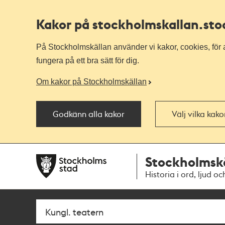
Kakor på stockholmskallan
.st
På Stockholmskällan använder vi kakor, cookies, för a
fungera på ett bra sätt för dig.
Om kakor på Stockholmskällan
Godkänn alla kakor
Välj vilka kak
Till
Till
Stockholmsk
navigationen
huvudinnehållet
Historia i ord, ljud oc
Sök
Fritextsök