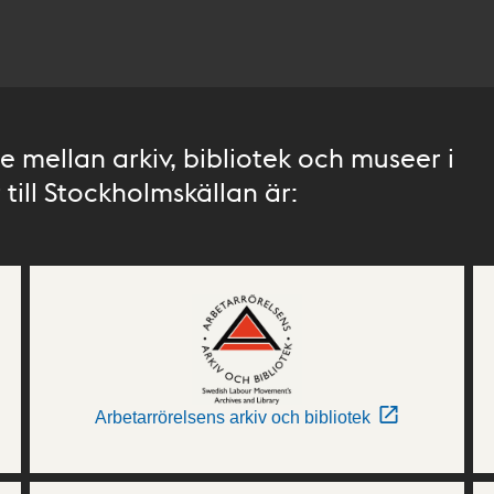
 mellan arkiv, bibliotek och museer i
till Stockholmskällan är:
Arbetarrörelsens arkiv och bibliotek