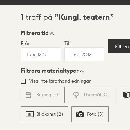
1
Kungl. teatern
träff på
Sökresultat
Filtrera tid
Från
Till
Visningsläge
Filtrer
Filtrera materialtyper
Lista
Karta
Visa inte lärarhandledningar
Ritning
(
0
)
Föremål
(
0
)
Bildkonst
(
2
)
Foto
(
5
)