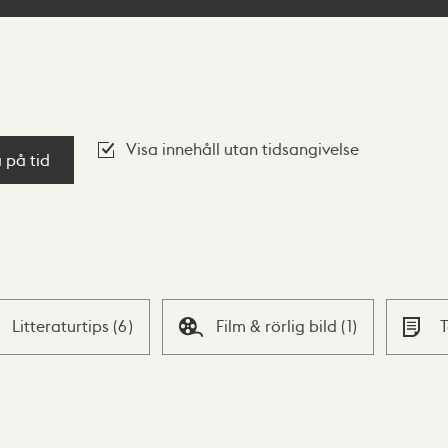
Visa innehåll utan tidsangivelse
a på tid
Litteraturtips
(
6
)
Film & rörlig bild
(
1
)