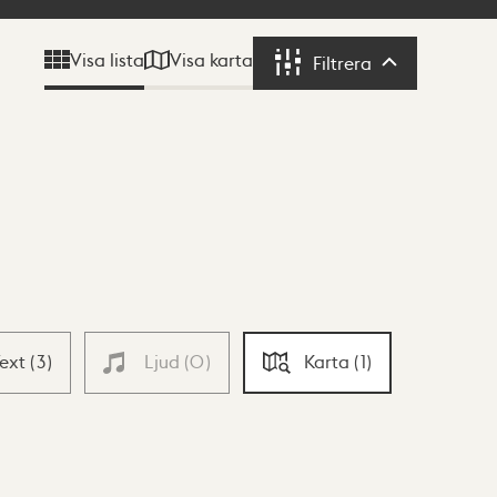
Visa karta
Visa lista
Filtrera
Filtrera
Text
(
3
)
Ljud
(
0
)
Karta
(
1
)