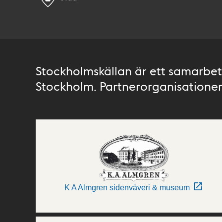
Stockholmskällan är ett samarbete
Stockholm. Partnerorganisationer 
K A Almgren sidenväveri & museum