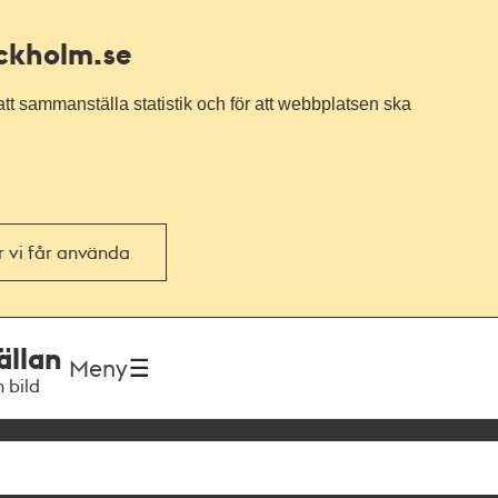
ockholm.se
tt sammanställa statistik och för att webbplatsen ska
or vi får använda
ällan
Meny
h bild