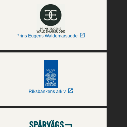
Prins Eugens Waldemarsudde
Riksbankens arkiv