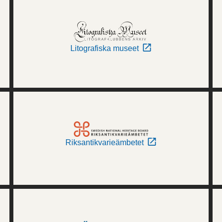
Litografiska museet
Riksantikvarieämbetet