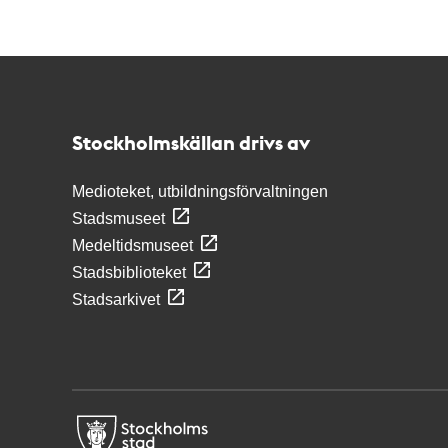
Kontakt
Stockholmskällan
Stockholmskällan drivs av
Medioteket, utbildningsförvaltningen
Stadsmuseet
Medeltidsmuseet
Stadsbiblioteket
Stadsarkivet