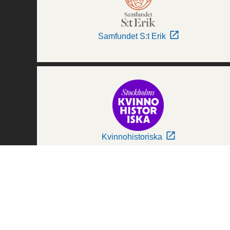
Samfundet S:t Erik
Kvinnohistoriska
Världskulturmuseerna