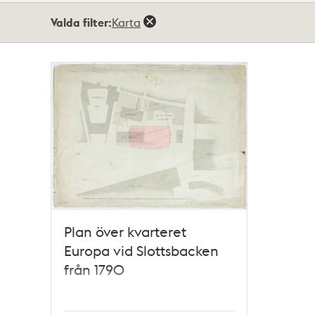
Totalt
Valda filter:
Karta
1
träffar
Plan över kvarteret
Europa vid Slottsbacken
från 1790