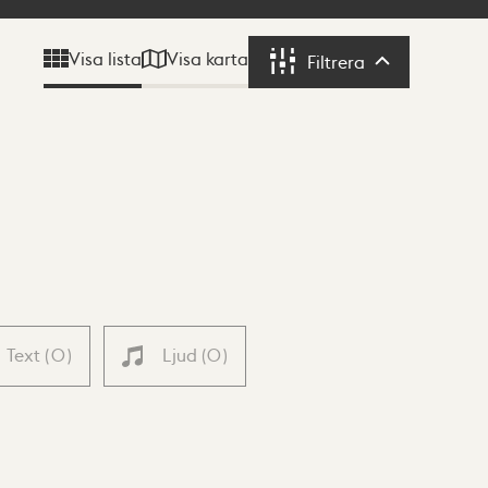
Visa karta
Visa lista
Filtrera
Filtrera
Text
(
0
)
Ljud
(
0
)