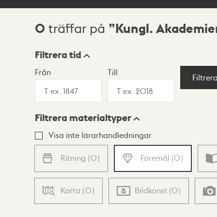
0
Kungl. Akademien
träffar på
Sökresultat
Filtrera tid
Från
Till
Visningsläge
Filtrer
Filtrera materialtyper
Lista
Karta
Visa inte lärarhandledningar
Ritning
(
0
)
Föremål
(
0
)
Karta
(
0
)
Bildkonst
(
0
)