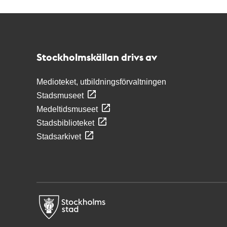
Kontakt
Stockholmskällan
Stockholmskällan drivs av
Medioteket, utbildningsförvaltningen
Stadsmuseet
Medeltidsmuseet
Stadsbiblioteket
Stadsarkivet