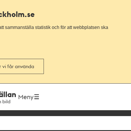
ockholm.se
tt sammanställa statistik och för att webbplatsen ska
or vi får använda
ällan
Meny
h bild