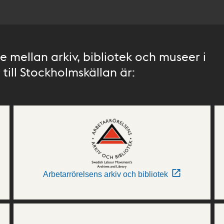
 mellan arkiv, bibliotek och museer i
till Stockholmskällan är:
Arbetarrörelsens arkiv och bibliotek