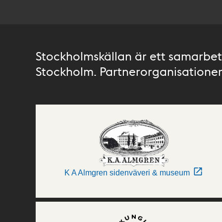
Stockholmskällan är ett samarbete
Stockholm. Partnerorganisationer 
K A Almgren sidenväveri & museum