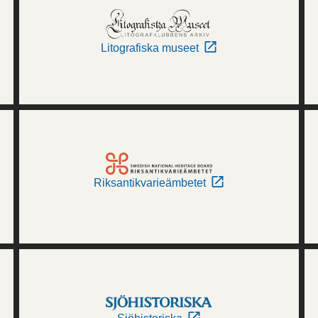
Litografiska museet
Riksantikvarieämbetet