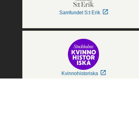
Samfundet S:t Erik
Kvinnohistoriska
Världskulturmuseerna