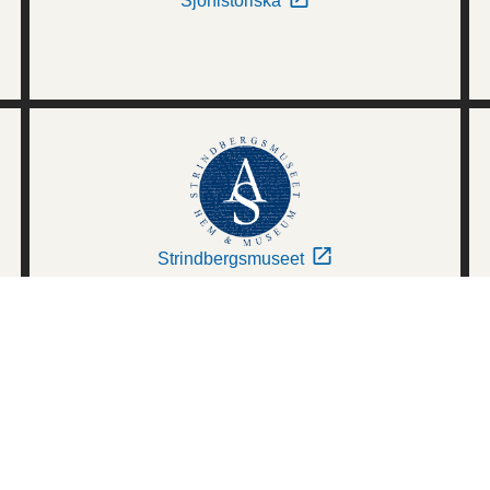
Sjöhistoriska
Strindbergsmuseet