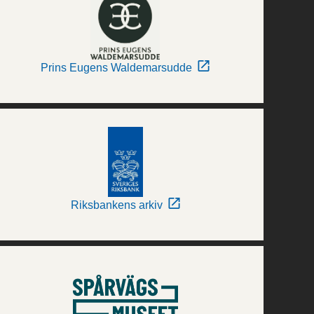
Prins Eugens Waldemarsudde
Riksbankens arkiv