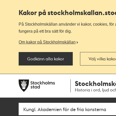
Kakor på stockholmskallan
.st
På Stockholmskällan använder vi kakor, cookies, för a
fungera på ett bra sätt för dig.
Om kakor på Stockholmskällan
Godkänn alla kakor
Välj vilka kak
Till
Till
Stockholmsk
navigationen
huvudinnehållet
Historia i ord, ljud oc
Sök
Fritextsök