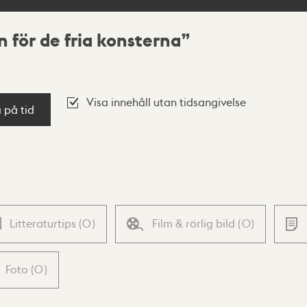
 för de fria konsterna
Visa innehåll utan tidsangivelse
a på tid
Litteraturtips
(
0
)
Film & rörlig bild
(
0
)
Foto
(
0
)