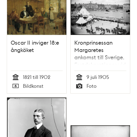
Oscar II inviger 18:e
Kronprinsessan
ångköket
Margaretes
ankomst till Sverige.
Festdekorationer vid
Logårdstrappan
1821 till 1902
9 juli 1905
Tid
Tid
Bildkonst
Foto
Typ
Typ