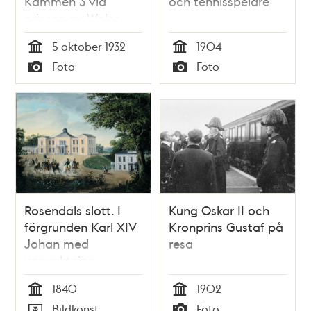
Kammen 3 vid
och tennisspelare
prinsen av Wales
besök i Ängby
5 oktober 1932
1904
småstugeområde
Tid
Tid
Foto
Foto
Typ
Typ
Rosendals slott. I
Kung Oskar II och
förgrunden Karl XIV
Kronprins Gustaf på
Johan med
resa
uppvaktning
1840
1902
Tid
Tid
Bildkonst
Foto