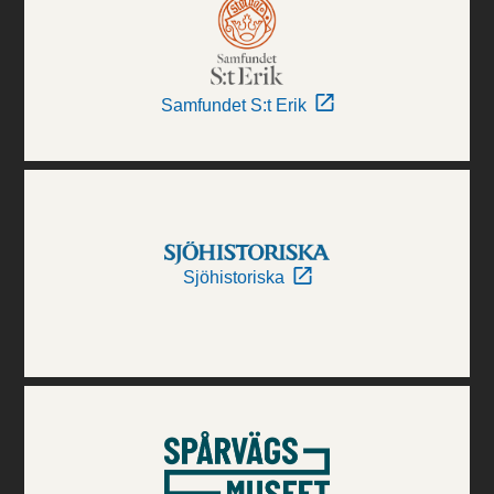
Samfundet S:t Erik
Sjöhistoriska