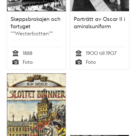
Skeppsbrokajen och
Porträtt av Oscar II i
fartyget
amiralsuniform
""Westerbotten""
under kejsar Vilhelm
II:s besök. I
1888
1900 till 1907
bakgrunden
Tid
Tid
Foto
Foto
Skeppsholmen
Typ
Typ