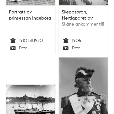
Porträtt av
Skeppsbron,
prinsessan Ingeborg
Hertigparet av
Skåne ankommer till
Stockholm
1910 till 1920
1905
Tid
Tid
Foto
Foto
Typ
Typ