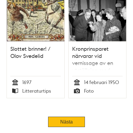
Slottet brinner! /
Kronprinsparet
Olov Svedelid
närvarar vid
vernissage av en
utställning med
danskt silver på
1697
14 februari 1950
Nationalmuseum
Tid
Tid
Litteraturtips
Foto
Typ
Typ
Nästa