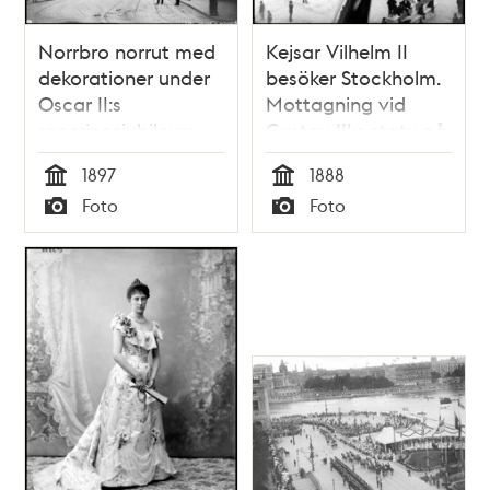
Norrbro norrut med
Kejsar Vilhelm II
dekorationer under
besöker Stockholm.
Oscar II:s
Mottagning vid
regeringsjubileum
Gustav III:s staty på
Skeppsbron sett
1897
1888
ifrån Slottsbacken
Tid
Tid
Foto
Foto
Typ
Typ