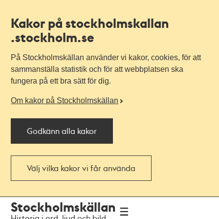
Kakor på stockholmskallan
.stockholm.se
På Stockholmskällan använder vi kakor, cookies, för att
sammanställa statistik och för att webbplatsen ska
fungera på ett bra sätt för dig.
Om kakor på Stockholmskällan
Godkänn alla kakor
Välj vilka kakor vi får använda
Till
Till
Stockholmskällan
navigationen
huvudinnehållet
Historia i ord, ljud och bild