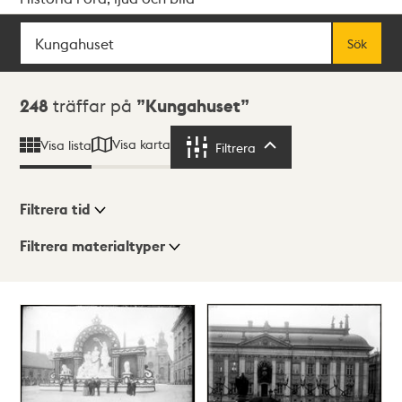
Sök
Fritextsök
Sök
Sökresultat
248
träffar på
Kungahuset
Visa karta
Visa lista
Filtrera
Filtrera
Filtrera tid
Filtrera materialtyper
Visningsläge
Totalt
248
träffar
Lista
Karta