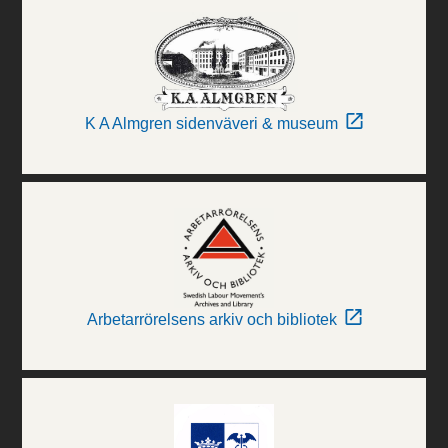
K A Almgren sidenväveri & museum
Arbetarrörelsens arkiv och bibliotek