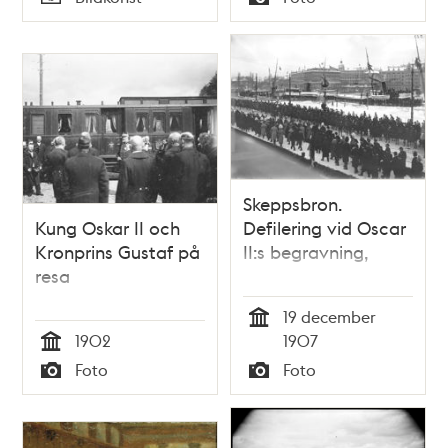
Typ
Typ
Skeppsbron.
Kung Oskar II och
Defilering vid Oscar
Kronprins Gustaf på
II:s begravning,
resa
19 december
Tid
1902
1907
Tid
Foto
Foto
Typ
Typ