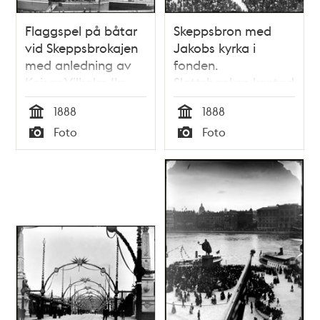
Flaggspel på båtar
Skeppsbron med
vid Skeppsbrokajen
Jakobs kyrka i
med anledning av
fonden.
Kejsar Vilhelm II:s
Slottsbacken kantad
besök. I bakgrunden
med militärer med
1888
1888
Skeppsholmen
anledning av kejsar
Tid
Tid
Foto
Foto
Vilhelm II:s besök i
Typ
Typ
Stockholm