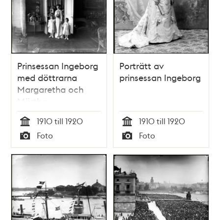
Prinsessan Ingeborg
Porträtt av
med döttrarna
prinsessan Ingeborg
Margaretha och
Märtha
1910 till 1920
1910 till 1920
Tid
Tid
Foto
Foto
Typ
Typ