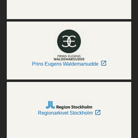
Prins Eugens Waldemarsudde
Regionarkivet Stockholm