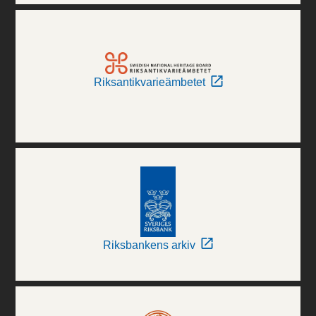
Riksantikvarieämbetet
Riksbankens arkiv