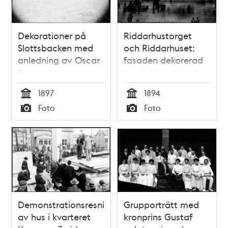
Dekorationer på
Riddarhustorget
Slottsbacken med
och Riddarhuset:
anledning av Oscar
fasaden dekorerad
II:s
med girlanger och
regeringsjubileum
sköldar för Gustaf II
1897
1894
Adolfs-festen
Tid
Tid
Foto
Foto
Typ
Typ
Demonstrationsresning
Grupporträtt med
av hus i kvarteret
kronprins Gustaf