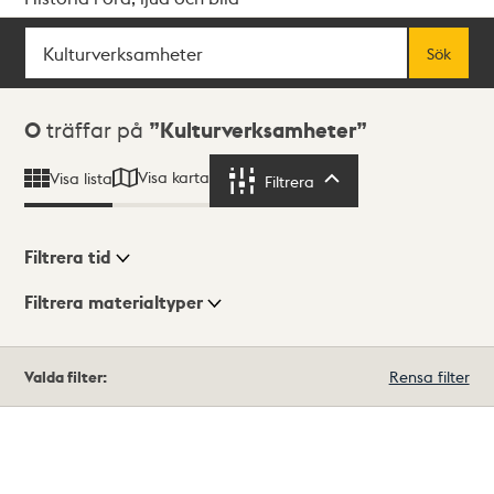
Sök
Fritextsök
Sök
Sökresultat
0
träffar på
Kulturverksamheter
Visa karta
Visa lista
Filtrera
Filtrera
Filtrera tid
Filtrera materialtyper
Visningsläge
Totalt
Valda filter:
Rensa filter
0
träffar
Lista
Karta