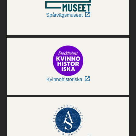
Spårvägsmuseet
Kvinnohistoriska