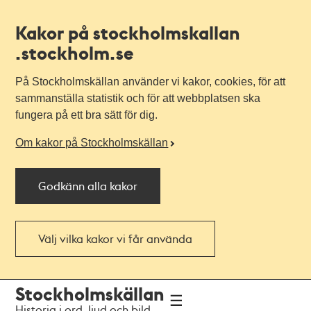
Kakor på stockholmskallan
.stockholm.se
På Stockholmskällan använder vi kakor, cookies, för att
sammanställa statistik och för att webbplatsen ska
fungera på ett bra sätt för dig.
Om kakor på Stockholmskällan
Godkänn alla kakor
Välj vilka kakor vi får använda
Till
Till
Stockholmskällan
navigationen
huvudinnehållet
Historia i ord, ljud och bild