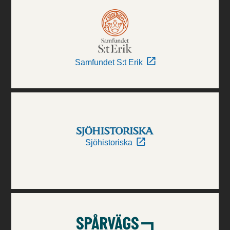
Samfundet S:t Erik
Sjöhistoriska