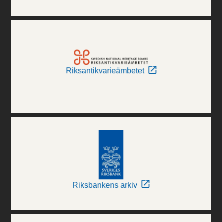
Riksantikvarieämbetet
Riksbankens arkiv