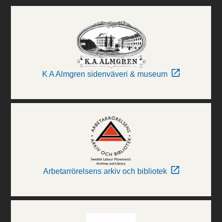
K A Almgren sidenväveri & museum
Arbetarrörelsens arkiv och bibliotek