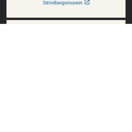
Strindbergsmuseet
Thielska Galleriet
Världskulturmuseerna