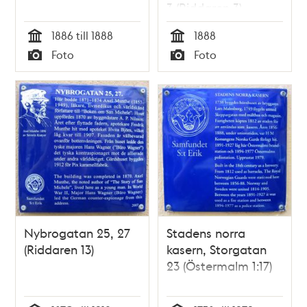
3 (Riddaren 3)
1886 till 1888
1888
Tid
Tid
Foto
Foto
Typ
Typ
Nybrogatan 25, 27
Stadens norra
(Riddaren 13)
kasern, Storgatan
23 (Östermalm 1:17)