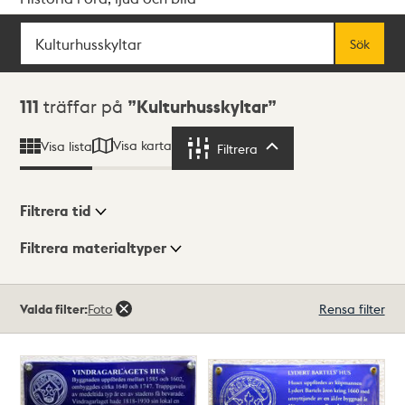
Sök
Fritextsök
Sök
Sökresultat
111
träffar på
Kulturhusskyltar
Visa karta
Visa lista
Filtrera
Filtrera
Filtrera tid
Filtrera materialtyper
Visningsläge
Totalt
Valda filter:
Foto
Rensa filter
111
träffar
Lista
Karta