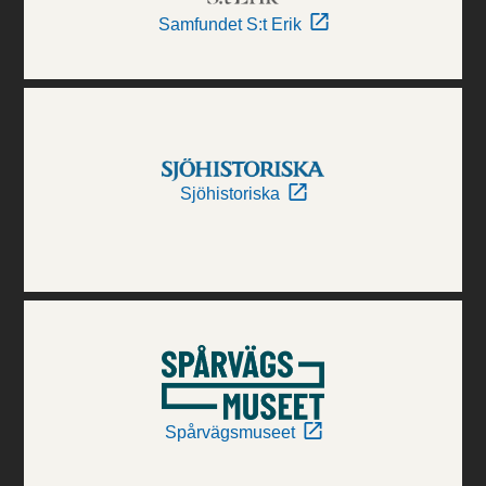
Samfundet S:t Erik
Sjöhistoriska
Spårvägsmuseet