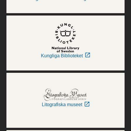
Kungliga Biblioteket
Litografiska museet