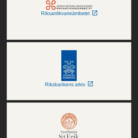
Riksantikvarieämbetet
Riksbankens arkiv