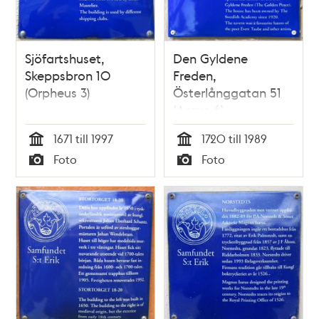
Sjöfartshuset,
Den Gyldene
Skeppsbron 10
Freden,
(Orpheus 3)
Österlånggatan 51
(Argus 6)
1671 till 1997
1720 till 1989
Tid
Tid
Foto
Foto
Typ
Typ