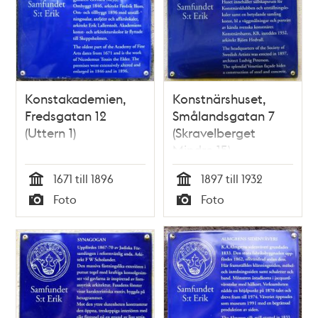
Konstakademien,
Konstnärshuset,
Fredsgatan 12
Smålandsgatan 7
(Uttern 1)
(Skravelberget
Mindre 15)
1671 till 1896
1897 till 1932
Tid
Tid
Foto
Foto
Typ
Typ