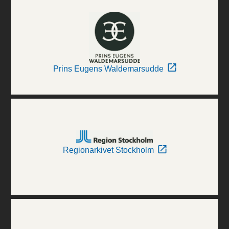
Prins Eugens Waldemarsudde
Regionarkivet Stockholm