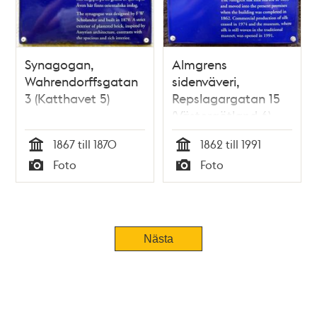
Synagogan,
Almgrens
Wahrendorffsgatan
sidenväveri,
3 (Katthavet 5)
Repslagargatan 15
(Västergötland 6)
1867 till 1870
1862 till 1991
Tid
Tid
Foto
Foto
Typ
Typ
Nästa