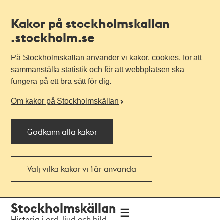
Kakor på stockholmskallan
.stockholm.se
På Stockholmskällan använder vi kakor, cookies, för att
sammanställa statistik och för att webbplatsen ska
fungera på ett bra sätt för dig.
Om kakor på Stockholmskällan
Godkänn alla kakor
Välj vilka kakor vi får använda
Till
Till
Stockholmskällan
navigationen
huvudinnehållet
Historia i ord, ljud och bild