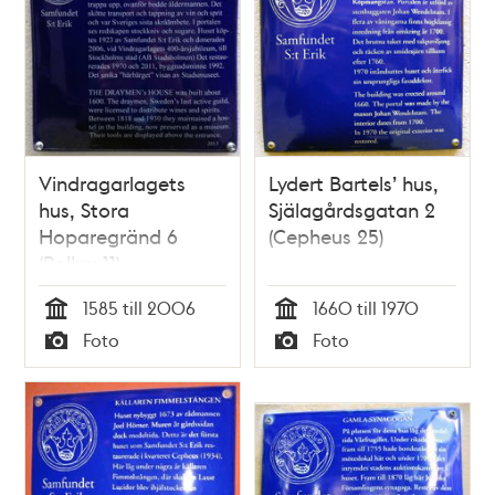
Vindragarlagets
Lydert Bartels’ hus,
hus, Stora
Själagårdsgatan 2
Hoparegränd 6
(Cepheus 25)
(Pollux 11)
1585 till 2006
1660 till 1970
Tid
Tid
Foto
Foto
Typ
Typ