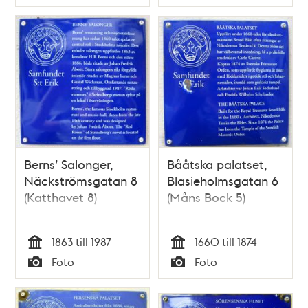
Typ
Typ
Berns’ Salonger,
Bååtska palatset,
Näckströmsgatan 8
Blasieholmsgatan 6
(Katthavet 8)
(Måns Bock 5)
1863 till 1987
1660 till 1874
Tid
Tid
Foto
Foto
Typ
Typ