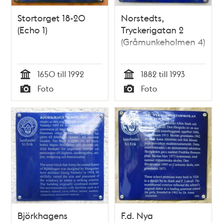
Stortorget 18-20
Norstedts,
(Echo 1)
Tryckerigatan 2
(Gråmunkeholmen 4)
1650 till 1992
1882 till 1993
Tid
Tid
Foto
Foto
Typ
Typ
Björkhagens
F.d. Nya