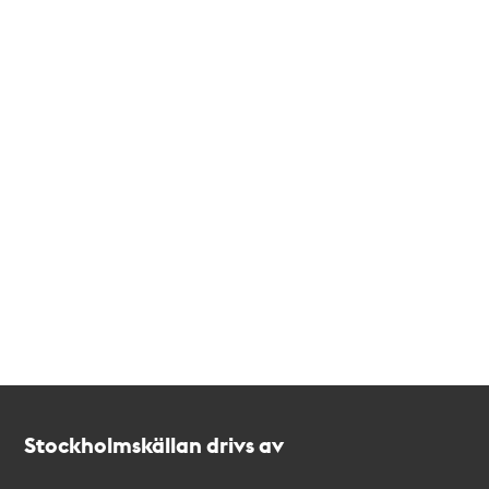
Kontakt
Stockholmskällan
Stockholmskällan drivs av