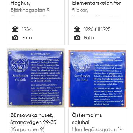
Höghus,
Elementarskolan för
Björkhagsplan 9
flickor,
(Duggregnet 5)
Kommendörsgatan
31 (Brandvakten 7)
1954
1926 till 1995
Tid
Tid
Foto
Foto
Typ
Typ
Bünsowska huset,
Östermalms
Strandvägen 29-33
saluhall,
(Korporalen 9)
Humlegårdsgatan 1-