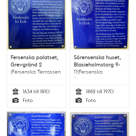
Fersenska palatset,
Sörensenska huset,
Grevgränd 2
Blasieholmstorg 9-
(Fersenska Terrassen
11(Fersenska
6)
Terrassen 6)
1634 till 1810
1882 till 1970
Tid
Tid
Foto
Foto
Typ
Typ