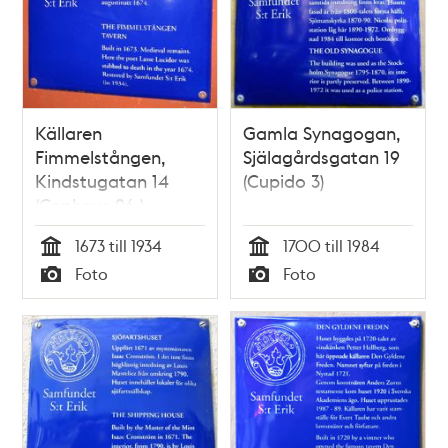
Källaren
Gamla Synagogan,
Fimmelstången,
Själagårdsgatan 19
Kindstugatan 14
(Cupido 3)
(Cepheus 26 )
1673 till 1934
1700 till 1984
Tid
Tid
Foto
Foto
Typ
Typ