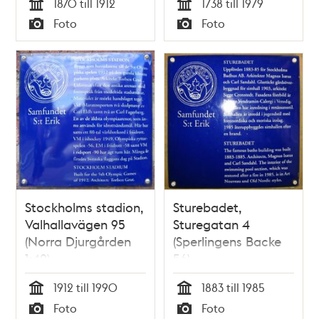
1870 till 1912
1738 till 1979
Tid
Tid
Foto
Foto
Typ
Typ
Stockholms stadion,
Sturebadet,
Valhallavägen 95
Sturegatan 4
(Norra Djurgården
(Sperlingens Backe
1:42)
56)
1912 till 1990
1883 till 1985
Tid
Tid
Foto
Foto