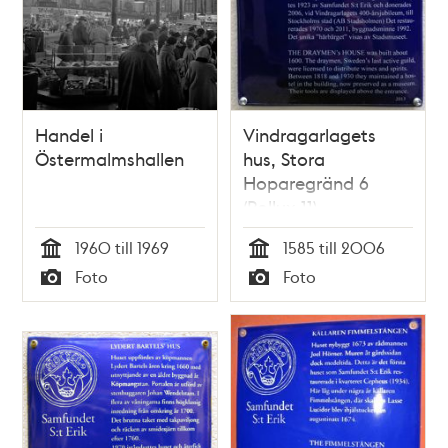
Handel i
Vindragarlagets
Östermalmshallen
hus, Stora
Hoparegränd 6
(Pollux 11)
1960 till 1969
1585 till 2006
Tid
Tid
Foto
Foto
Typ
Typ