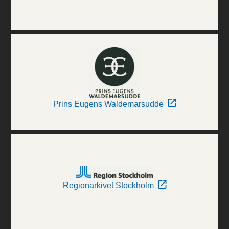
Prins Eugens Waldemarsudde
Regionarkivet Stockholm