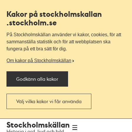
Kakor på stockholmskallan
.stockholm.se
På Stockholmskällan använder vi kakor, cookies, för att
sammanställa statistik och för att webbplatsen ska
fungera på ett bra sätt för dig.
Om kakor på Stockholmskällan
Godkänn alla kakor
Välj vilka kakor vi får använda
Till
Till
Stockholmskällan
navigationen
huvudinnehållet
Historia i ord, ljud och bild