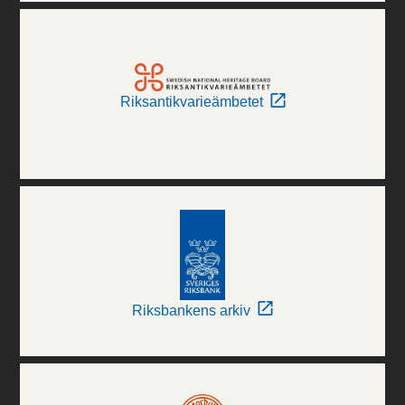
Riksantikvarieämbetet
Riksbankens arkiv