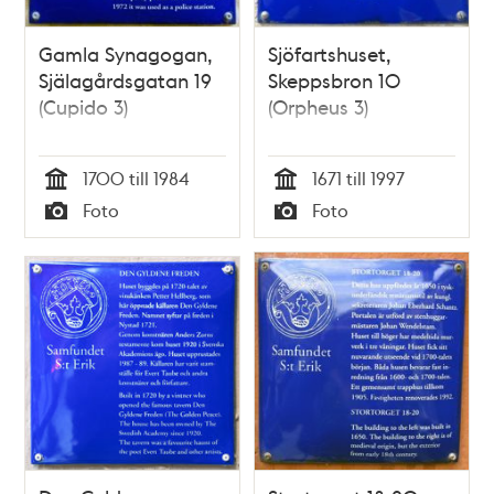
Gamla Synagogan,
Sjöfartshuset,
Själagårdsgatan 19
Skeppsbron 10
(Cupido 3)
(Orpheus 3)
1700 till 1984
1671 till 1997
Tid
Tid
Foto
Foto
Typ
Typ