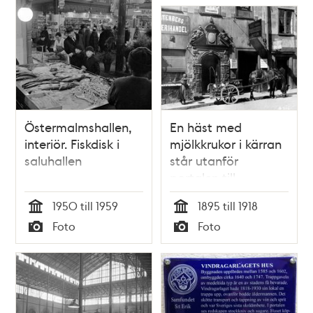
Östermalmshallen,
En häst med
interiör. Fiskdisk i
mjölkkrukor i kärran
saluhallen
står utanför
portalen till
Stortorget 20
1950 till 1959
1895 till 1918
Tid
Tid
Foto
Foto
Typ
Typ