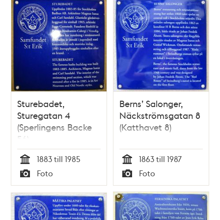
Sturebadet,
Berns’ Salonger,
Sturegatan 4
Näckströmsgatan 8
(Sperlingens Backe
(Katthavet 8)
56)
1883 till 1985
1863 till 1987
Tid
Tid
Foto
Foto
Typ
Typ