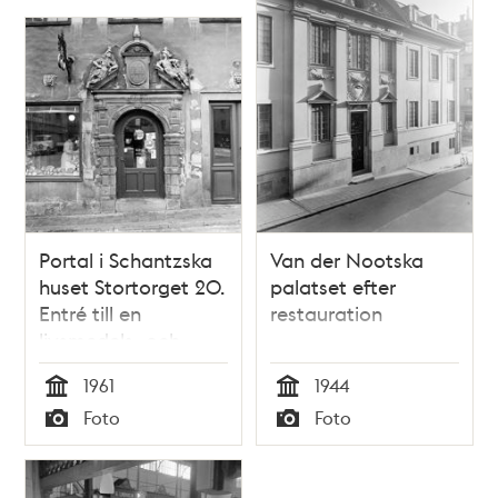
Portal i Schantzska
Van der Nootska
huset Stortorget 20.
palatset efter
Entré till en
restauration
livsmedels- och
mjölkaffär.
1961
1944
Tid
Tid
Foto
Foto
Typ
Typ