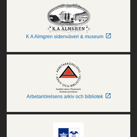
K A Almgren sidenväveri & museum
Arbetarrörelsens arkiv och bibliotek