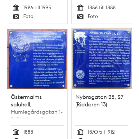
31 (Brandvakten 7)
1926 till 1995
1886 till 1888
Tid
Tid
Foto
Foto
Typ
Typ
Östermalms
Nybrogatan 25, 27
saluhall,
(Riddaren 13)
Humlegårdsgatan 1-
3 (Riddaren 3)
1888
1870 till 1912
Tid
Tid