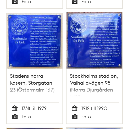
Foto
Foto
Typ
Typ
Stadens norra
Stockholms stadion,
kasern, Storgatan
Valhallavägen 95
23 (Östermalm 1:17)
(Norra Djurgården
1:42)
1738 till 1979
1912 till 1990
Tid
Tid
Foto
Foto
Typ
Typ