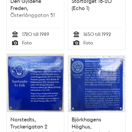
Den Gyldene
Stortorget 18-20
Freden,
(Echo 1)
Österlånggatan 51
(Argus 6)
1720 till 1989
1650 till 1992
Tid
Tid
Foto
Foto
Typ
Typ
Norstedts,
Björkhagens
Tryckerigatan 2
Höghus,