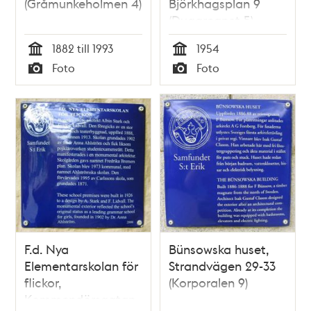
(Gråmunkeholmen 4)
Björkhagsplan 9
(Duggregnet 5)
1882 till 1993
1954
Tid
Tid
Foto
Foto
Typ
Typ
F.d. Nya
Bünsowska huset,
Elementarskolan för
Strandvägen 29-33
flickor,
(Korporalen 9)
Kommendörsgatan