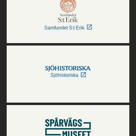
Samfundet S:t Erik
Sjöhistoriska