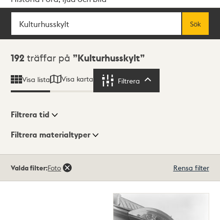
Sök
Fritextsök
Sök
Sökresultat
192
träffar på
Kulturhusskylt
Visa karta
Visa lista
Filtrera
Filtrera
Filtrera tid
Filtrera materialtyper
Visningsläge
Totalt
Valda filter:
Foto
Rensa filter
192
träffar
Lista
Karta