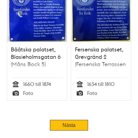
Bååtska palatset,
Fersenska palatset,
Blasieholmsgatan 6
Grevgränd 2
(Måns Bock 5)
(Fersenska Terrassen
6)
1660 till 1874
1634 till 1810
Tid
Tid
Foto
Foto
Typ
Typ
Tidigare
Nästa