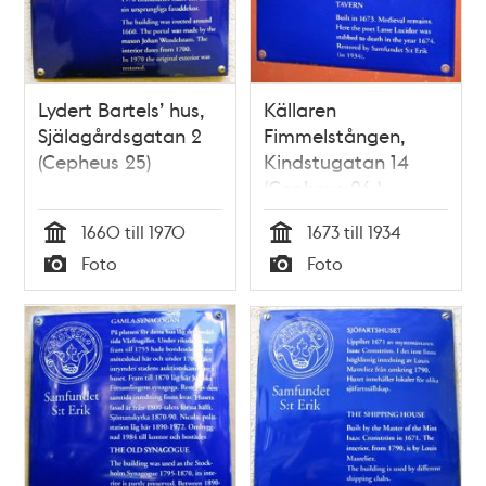
Lydert Bartels’ hus,
Källaren
Själagårdsgatan 2
Fimmelstången,
(Cepheus 25)
Kindstugatan 14
(Cepheus 26 )
1660 till 1970
1673 till 1934
Tid
Tid
Foto
Foto
Typ
Typ