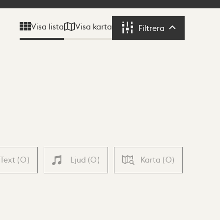
Visa karta
Visa lista
Filtrera
Filtrera
Text
(
0
)
Ljud
(
0
)
Karta
(
0
)