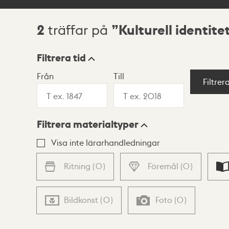
2
Kulturell identite
träffar på
Sökresultat
Filtrera tid
Från
Till
Visningsläge
Filtrer
Filtrera materialtyper
Lista
Karta
Visa inte lärarhandledningar
Ritning
(
0
)
Föremål
(
0
)
Bildkonst
(
0
)
Foto
(
0
)