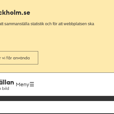
ockholm.se
tt sammanställa statistik och för att webbplatsen ska
or vi får använda
ällan
Meny
h bild