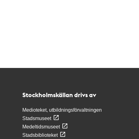
Kontakt
Stockholmskällan
Stockholmskällan drivs av
Medioteket, utbildningsförvaltningen
Stadsmuseet
Medeltidsmuseet
Stadsbiblioteket