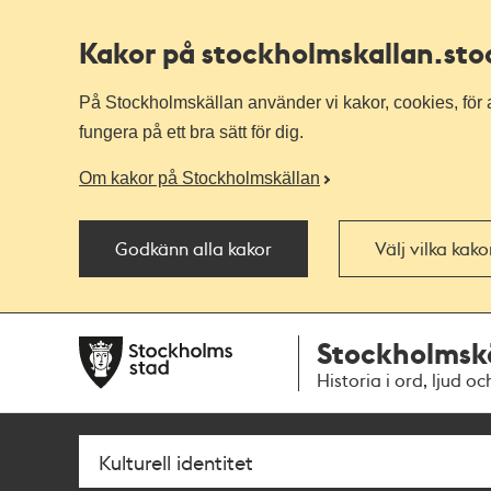
Kakor på stockholmskallan
.st
På Stockholmskällan använder vi kakor, cookies, för a
fungera på ett bra sätt för dig.
Om kakor på Stockholmskällan
Godkänn alla kakor
Välj vilka kak
Till
Till
Stockholmsk
navigationen
huvudinnehållet
Historia i ord, ljud oc
Sök
Fritextsök