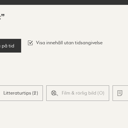
t
Visa innehåll utan tidsangivelse
a på tid
Litteraturtips
(
2
)
Film & rörlig bild
(
0
)