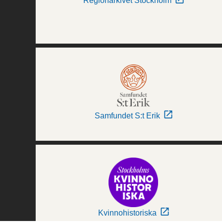
Regionarkivet Stockholm
Samfundet S:t Erik
Kvinnohistoriska