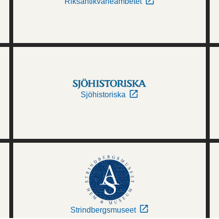
Riksantikvarieämbetet
Sjöhistoriska
Strindbergsmuseet