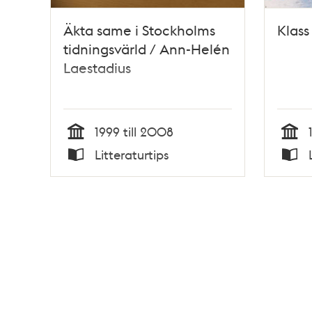
Äkta same i Stockholms
Klass
tidningsvärld / Ann-Helén
Laestadius
1999 till 2008
Tid
Tid
Litteraturtips
Typ
Typ