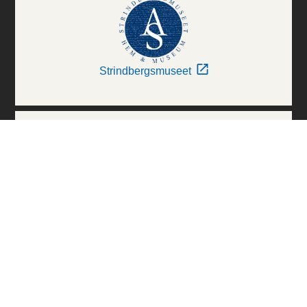
Strindbergsmuseet
Thielska Galleriet