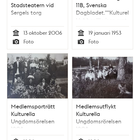
Stadsteatern vid
11B, Svenska
Sergels torg
Dagbladet.""Kulturella
klubben"" visas runt
i lokalerna av
13 oktober 2006
19 januari 1953
civilingenjör Sven
Tid
Tid
Foto
Foto
Witt
Typ
Typ
Medlemsporträtt
Medlemsutflykt
Kulturella
Kulturella
Ungdomsörelsen
Ungdomsrörelsen
1908
1908