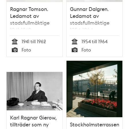
Ragnar Tomson.
Gunnar Dalgren.
Ledamot av
Ledamot av
stadsfullmäktige
stadsfullmäktige
1941-1962.
1954-1964.
Kulturborgarråd
Kulturborgarråd
1941 till 1962
1954 till 1964
1946-1958
1959-1964
Tid
Tid
Foto
Foto
Typ
Typ
Karl Ragnar Gierow,
tillträder som ny
Stockholmsterrassen;