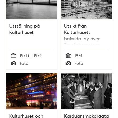
Utställning på
Utsikt från
Kulturhuset
Kulturhusets
baksida. Vy över
Brunkebergstorg
och bygget av
1971 till 1974
1974
Gallerian. Jakobs
Tid
Tid
Foto
Foto
kyrka i fonden.
Typ
Typ
Kulturhuset och
Karduansmakargatan