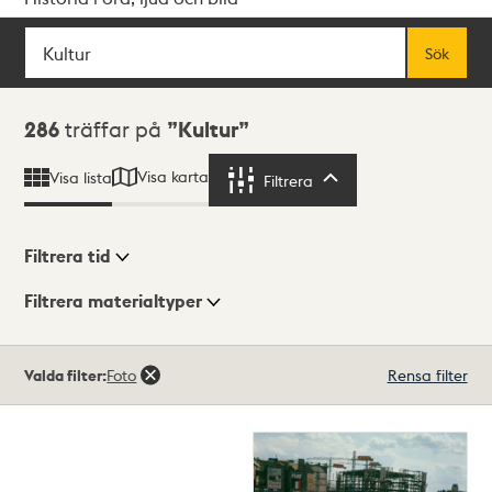
Sök
Fritextsök
Sök
Sökresultat
286
träffar på
Kultur
Visa karta
Visa lista
Filtrera
Filtrera
Filtrera tid
Filtrera materialtyper
Visningsläge
Totalt
Valda filter:
Foto
Rensa filter
286
träffar
Lista
Karta