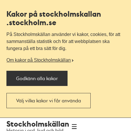
Kakor på stockholmskallan
.stockholm.se
På Stockholmskällan använder vi kakor, cookies, för att
sammanställa statistik och för att webbplatsen ska
fungera på ett bra sätt för dig.
Om kakor på Stockholmskällan
Godkänn alla kakor
Välj vilka kakor vi får använda
Till
Till
Stockholmskällan
navigationen
huvudinnehållet
Historia i ord, ljud och bild