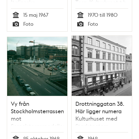
Italienska
Torg. Kulturhuset t.h
Kulturinstitutet
15 maj 1967
1970 till 1980
Tid
Tid
Foto
Foto
Typ
Typ
Vy från
Drottninggatan 38.
Stockholmsterrassen
Här ligger numera
mot
Kulturhuset med
Sergelstorgsrondellen
Stadsteatern
och byggandet av
25 oktober 1969
1962