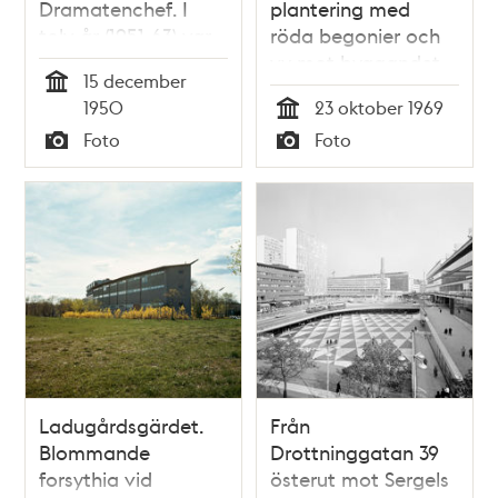
Dramatenchef. I
plantering med
tolv år (1951-63) var
röda begonier och
Gierow chef för
vy mot byggandet
15 december
Dramaten. (Perioden
av Kulturhuset
Tid
1950
23 oktober 1969
1946-51 var han
Tid
Foto
Foto
kulturchef på
Typ
Typ
Svenska Dagbladet)
Ladugårdsgärdet.
Från
Blommande
Drottninggatan 39
forsythia vid
österut mot Sergels