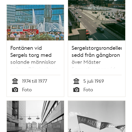
Fontänen vid
Sergelstorgsrondellen
Sergels torg med
sedd från gångbron
solande människor
över Mäster
och en Büssingbuss
Samuelsgatan vid
på linje 52.
Stockholmsterrassens
1974 till 1977
5 juli 1969
Kulturhuset i
norra ände.
Tid
Tid
Foto
Foto
bakgrunden
Påbörjat byggande
Typ
Typ
av Kulturhuset