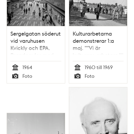
Sergelgatan söderut
Kulturarbetarna
vid varuhusen
demonstrerar 1:a
Kvickly och EPA.
maj. ""Vi är
Brandgavlar med
kulturens arbetare.""
reklam i fonden i kv.
1964
1960 till 1969
Fyrmörsaren,
Tid
Tid
Foto
Foto
blivande kv. Skansen
Typ
Typ
med Kulturhuset.