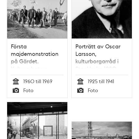
Första
Porträtt av Oscar
majdemonstration
Larsson,
på Gärdet.
kulturborgarråd i
Kulturarbetare
Stockholm 1920-
demonstrerar
1946
1960 till 1969
1925 till 1941
Tid
Tid
Foto
Foto
Typ
Typ