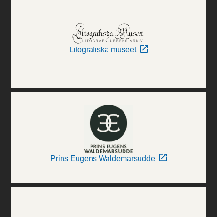
Litografiska museet
Prins Eugens Waldemarsudde