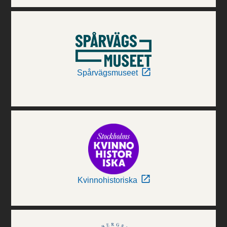
Spårvägsmuseet
Kvinnohistoriska