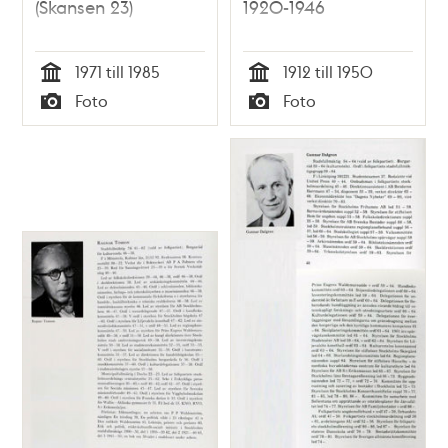
(Skansen 23)
1920-1946
1971 till 1985
1912 till 1950
Tid
Tid
Foto
Foto
Typ
Typ