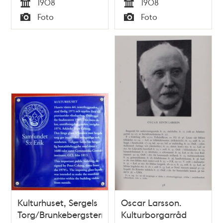
1908
1908
Tid
Tid
Foto
Foto
Typ
Typ
Kulturhuset, Sergels
Oscar Larsson.
Torg/Brunkebergsterrassen
Kulturborgarråd