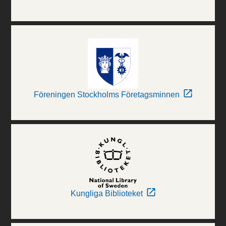
Föreningen Stockholms Företagsminnen
Kungliga Biblioteket