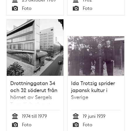
Kulturhuset
Tid
Tid
Foto
Foto
Typ
Typ
Drottninggatan 34
Ida Trotzig sprider
och 32 söderut från
japansk kultur i
hörnet av Sergels
Sverige
Torg. Kulturhuset
med entré till
1974 till 1979
19 juni 1939
Klarateatern
Tid
Tid
Foto
Foto