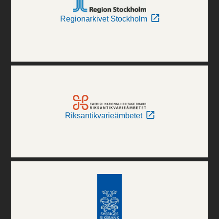
Regionarkivet Stockholm
Riksantikvarieämbetet