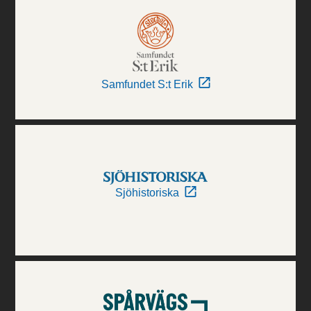
Samfundet S:t Erik
Sjöhistoriska