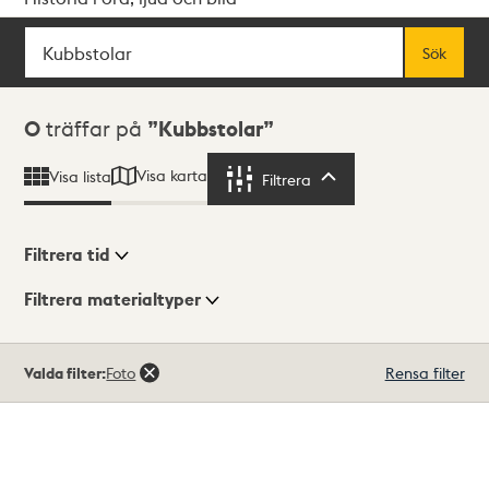
Sök
Fritextsök
Sök
Sökresultat
0
träffar på
Kubbstolar
Visa karta
Visa lista
Filtrera
Filtrera
Filtrera tid
Filtrera materialtyper
Visningsläge
Totalt
Valda filter:
Foto
Rensa filter
0
träffar
Lista
Karta