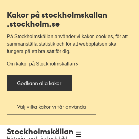
Kakor på stockholmskallan
.stockholm.se
På Stockholmskällan använder vi kakor, cookies, för att
sammanställa statistik och för att webbplatsen ska
fungera på ett bra sätt för dig.
Om kakor på Stockholmskällan
Godkänn alla kakor
Välj vilka kakor vi får använda
Till
Till
Stockholmskällan
navigationen
huvudinnehållet
Historia i ord, ljud och bild