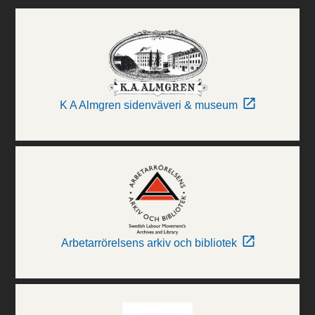
K A Almgren sidenväveri & museum
Arbetarrörelsens arkiv och bibliotek