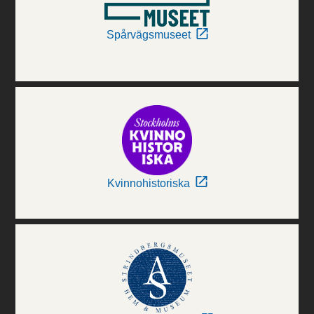
Spårvägsmuseet
Kvinnohistoriska