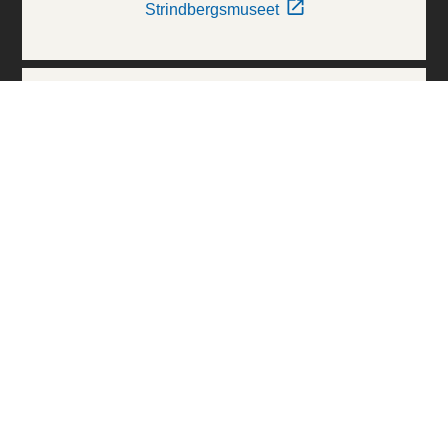
Strindbergsmuseet
Thielska Galleriet
Världskulturmuseerna