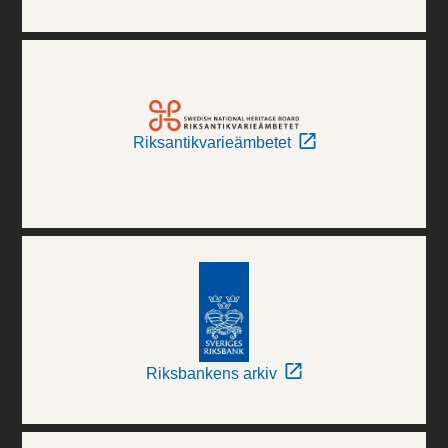
Riksantikvarieämbetet
Riksbankens arkiv