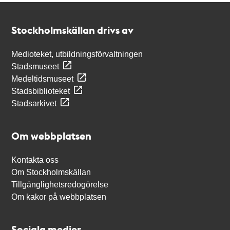
Kontakt
Stockholmskällan
Stockholmskällan drivs av
Medioteket, utbildningsförvaltningen
Stadsmuseet
Medeltidsmuseet
Stadsbiblioteket
Stadsarkivet
Om webbplatsen
Kontakta oss
Om Stockholmskällan
Tillgänglighetsredogörelse
Om kakor på webbplatsen
Sociala medier