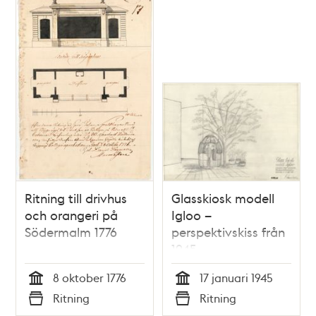
Ritning till drivhus
Glasskiosk modell
och orangeri på
Igloo –
Södermalm 1776
perspektivskiss från
1945
8 oktober 1776
17 januari 1945
Tid
Tid
Ritning
Ritning
Typ
Typ