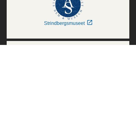
Strindbergsmuseet
Thielska Galleriet
Världskulturmuseerna