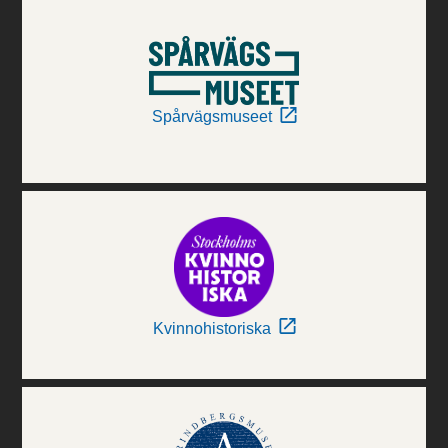
Spårvägsmuseet
Kvinnohistoriska