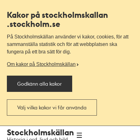
Kakor på stockholmskallan
.stockholm.se
På Stockholmskällan använder vi kakor, cookies, för att
sammanställa statistik och för att webbplatsen ska
fungera på ett bra sätt för dig.
Om kakor på Stockholmskällan
Godkänn alla kakor
Välj vilka kakor vi får använda
Till
Till
Stockholmskällan
navigationen
huvudinnehållet
Historia i ord, ljud och bild