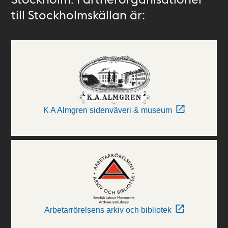
till Stockholmskällan är:
K A Almgren sidenväveri & museum
Arbetarrörelsens arkiv och bibliotek