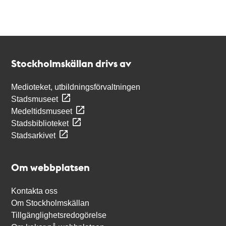
Kontakt
Stockholmskällan
Stockholmskällan drivs av
Medioteket, utbildningsförvaltningen
Stadsmuseet
Medeltidsmuseet
Stadsbiblioteket
Stadsarkivet
Om webbplatsen
Kontakta oss
Om Stockholmskällan
Tillgänglighetsredogörelse