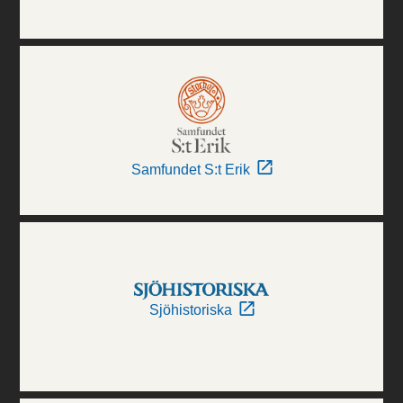
Samfundet S:t Erik
Sjöhistoriska