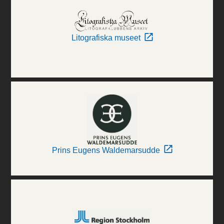
Litografiska museet
Prins Eugens Waldemarsudde