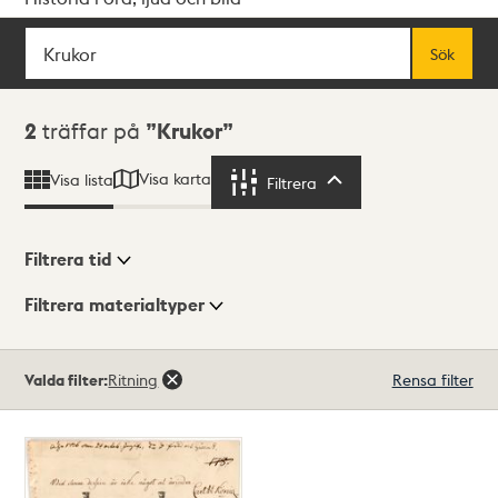
Sök
Fritextsök
Sök
Sökresultat
2
träffar på
Krukor
Visa karta
Visa lista
Filtrera
Filtrera
Filtrera tid
Filtrera materialtyper
Visningsläge
Totalt
Valda filter:
Ritning
Rensa filter
2
träffar
Lista
Karta