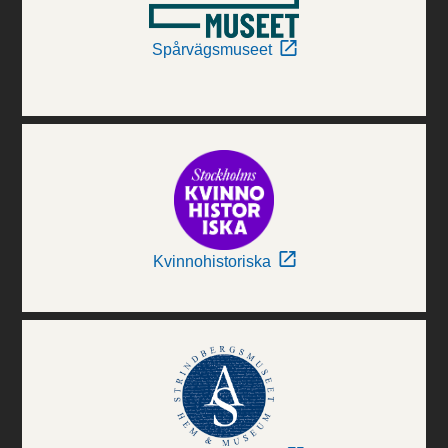
Spårvägsmuseet
Kvinnohistoriska