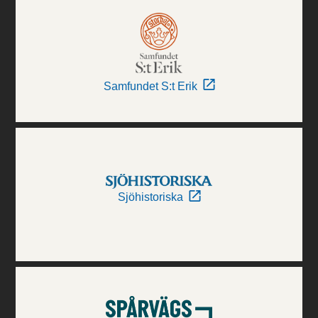
Samfundet S:t Erik
Sjöhistoriska