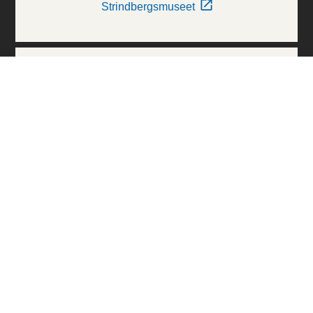
Strindbergsmuseet
Thielska Galleriet
Världskulturmuseerna