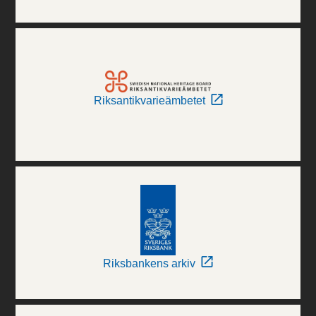
Riksantikvarieämbetet
Riksbankens arkiv