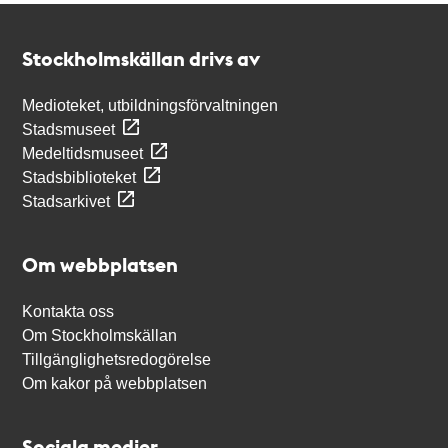
Kontakt
Stockholmskällan
Stockholmskällan drivs av
Medioteket, utbildningsförvaltningen
Stadsmuseet
Medeltidsmuseet
Stadsbiblioteket
Stadsarkivet
Om webbplatsen
Kontakta oss
Om Stockholmskällan
Tillgänglighetsredogörelse
Om kakor på webbplatsen
Sociala medier