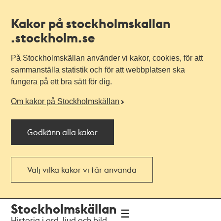
Kakor på stockholmskallan
.stockholm.se
På Stockholmskällan använder vi kakor, cookies, för att
sammanställa statistik och för att webbplatsen ska
fungera på ett bra sätt för dig.
Om kakor på Stockholmskällan
Godkänn alla kakor
Välj vilka kakor vi får använda
Till
Till
Stockholmskällan
navigationen
huvudinnehållet
Historia i ord, ljud och bild