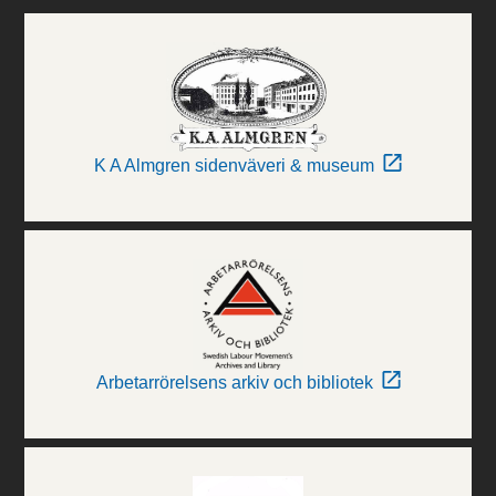
K A Almgren sidenväveri & museum
Arbetarrörelsens arkiv och bibliotek