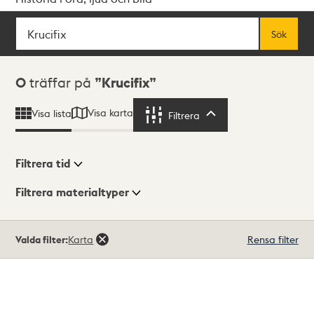
Sök
Fritextsök
Sök
Sökresultat
0
träffar på
Krucifix
Visa karta
Visa lista
Filtrera
Filtrera
Filtrera tid
Filtrera materialtyper
Visningsläge
Totalt
Valda filter:
Karta
Rensa filter
0
träffar
Lista
Karta