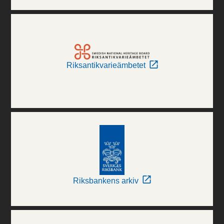
Riksantikvarieämbetet
Riksbankens arkiv