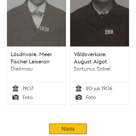
Lösdrivare. Meer
Våldsverkare.
Fischel Leiseron
August Algot
Diekmau
Sartunus Sabel
1907
20 juli 1906
Tid
Tid
Foto
Foto
Typ
Typ
Tidigare
Nästa