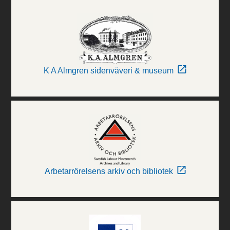
K A Almgren sidenväveri & museum
Arbetarrörelsens arkiv och bibliotek