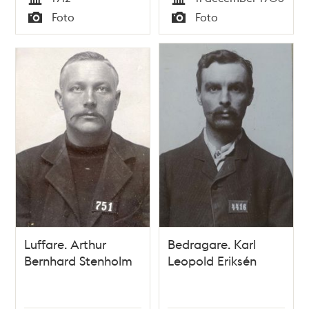
Tid
Tid
Foto
Foto
Typ
Typ
Luffare. Arthur
Bedragare. Karl
Bernhard Stenholm
Leopold Eriksén