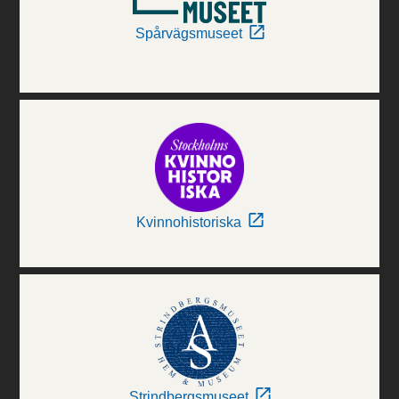
Spårvägsmuseet
Kvinnohistoriska
Strindbergsmuseet