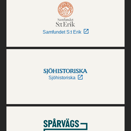
Samfundet S:t Erik
Sjöhistoriska