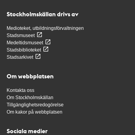
Kontakt
Stockholmskällan
Stockholmskällan drivs av
Medioteket, utbildningsförvaltningen
Stadsmuseet
Medeltidsmuseet
Stadsbiblioteket
Stadsarkivet
Om webbplatsen
Kontakta oss
Om Stockholmskällan
Tillgänglighetsredogörelse
Om kakor på webbplatsen
Sociala medier