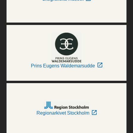
Prins Eugens Waldemarsudde
Regionarkivet Stockholm