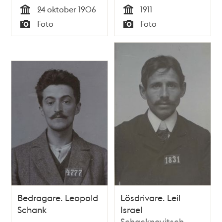
24 oktober 1906
1911
Tid
Tid
Foto
Foto
Typ
Typ
Bedragare. Leopold
Lösdrivare. Leil
Schank
Israel
Schacknovitsch