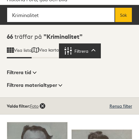
Sök
Fritextsök
Sök
Sökresultat
66
träffar på
Kriminalitet
Visa karta
Visa lista
Filtrera
Filtrera
Filtrera tid
Filtrera materialtyper
Visningsläge
Totalt
Valda filter:
Foto
Rensa filter
66
träffar
Lista
Karta