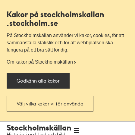
Kakor på stockholmskallan
.stockholm.se
På Stockholmskällan använder vi kakor, cookies, för att
sammanställa statistik och för att webbplatsen ska
fungera på ett bra sätt för dig.
Om kakor på Stockholmskällan
Godkänn alla kakor
Välj vilka kakor vi får använda
Till
Till
Stockholmskällan
navigationen
huvudinnehållet
Historia i ord, ljud och bild