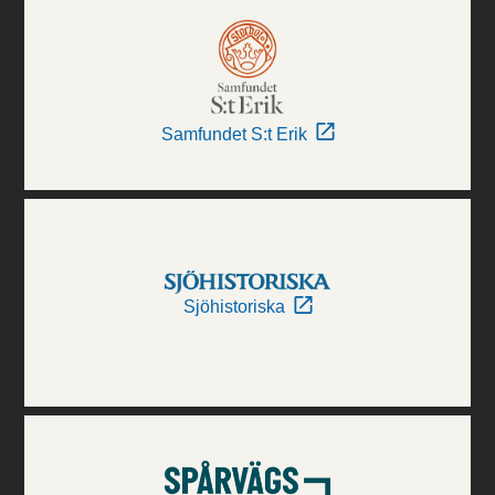
Samfundet S:t Erik
Sjöhistoriska