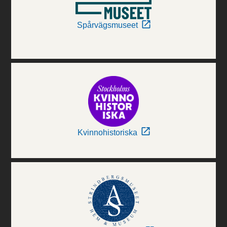
Spårvägsmuseet
Kvinnohistoriska