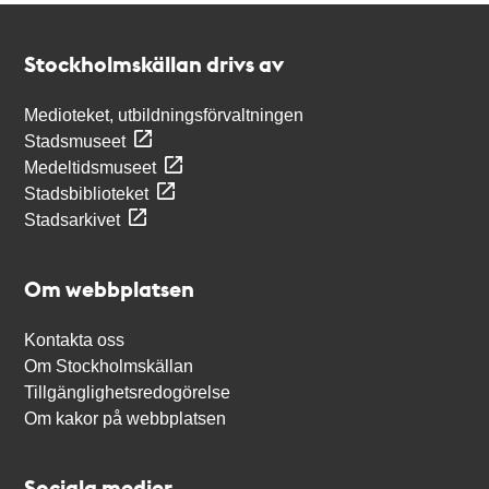
Kontakt
Stockholmskällan
Stockholmskällan drivs av
Medioteket, utbildningsförvaltningen
Stadsmuseet
Medeltidsmuseet
Stadsbiblioteket
Stadsarkivet
Om webbplatsen
Kontakta oss
Om Stockholmskällan
Tillgänglighetsredogörelse
Om kakor på webbplatsen
Sociala medier