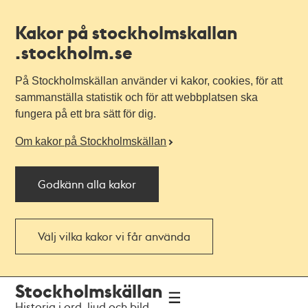
Kakor på stockholmskallan
.stockholm.se
På Stockholmskällan använder vi kakor, cookies, för att
sammanställa statistik och för att webbplatsen ska
fungera på ett bra sätt för dig.
Om kakor på Stockholmskällan
Godkänn alla kakor
Välj vilka kakor vi får använda
Till
Till
Stockholmskällan
navigationen
huvudinnehållet
Historia i ord, ljud och bild