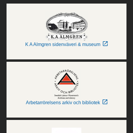
K A Almgren sidenväveri & museum
Arbetarrörelsens arkiv och bibliotek