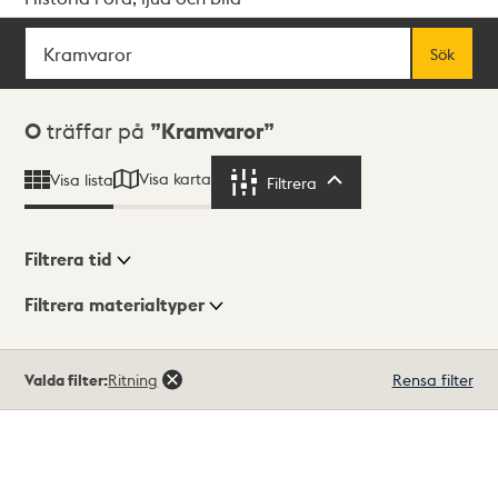
Sök
Fritextsök
Sök
Sökresultat
0
träffar på
Kramvaror
Visa karta
Visa lista
Filtrera
Filtrera
Filtrera tid
Filtrera materialtyper
Visningsläge
Totalt
Valda filter:
Ritning
Rensa filter
0
träffar
Lista
Karta