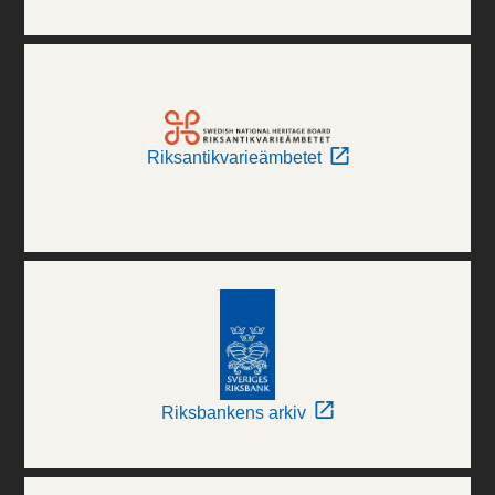
Riksantikvarieämbetet
Riksbankens arkiv