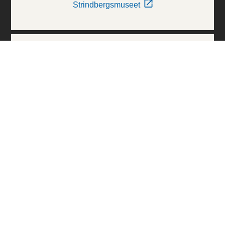
Strindbergsmuseet
Thielska Galleriet
Världskulturmuseerna