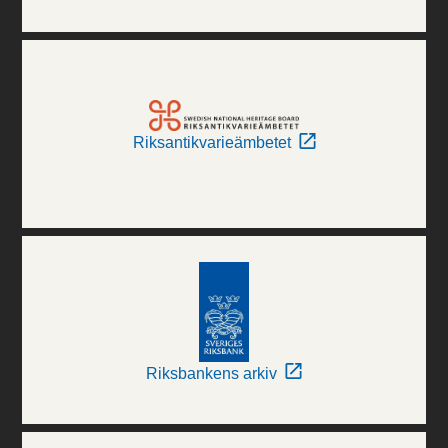
Riksantikvarieämbetet
Riksbankens arkiv