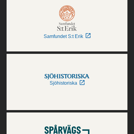
Samfundet S:t Erik
Sjöhistoriska