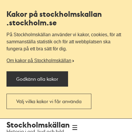
Kakor på stockholmskallan
.stockholm.se
På Stockholmskällan använder vi kakor, cookies, för att
sammanställa statistik och för att webbplatsen ska
fungera på ett bra sätt för dig.
Om kakor på Stockholmskällan
Godkänn alla kakor
Välj vilka kakor vi får använda
Till
Till
Stockholmskällan
navigationen
huvudinnehållet
Historia i ord, ljud och bild