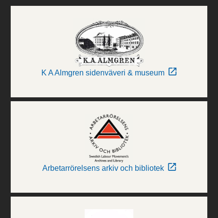
K A Almgren sidenväveri & museum
Arbetarrörelsens arkiv och bibliotek