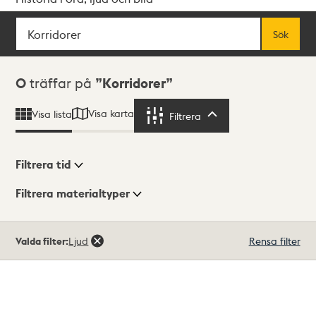
Sök
Fritextsök
Sök
Sökresultat
0
träffar på
Korridorer
Visa karta
Visa lista
Filtrera
Filtrera
Filtrera tid
Filtrera materialtyper
Visningsläge
Totalt
Valda filter:
Ljud
Rensa filter
0
träffar
Lista
Karta