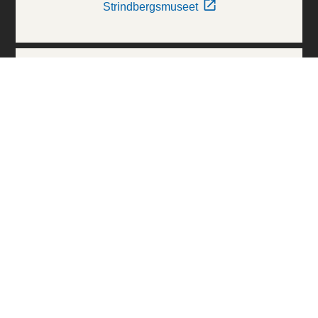
Strindbergsmuseet
Thielska Galleriet
Världskulturmuseerna