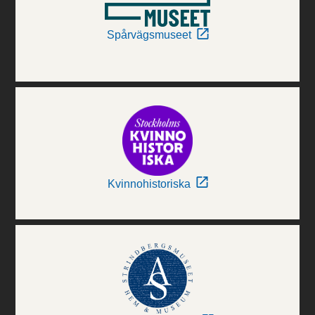
Spårvägsmuseet
Kvinnohistoriska