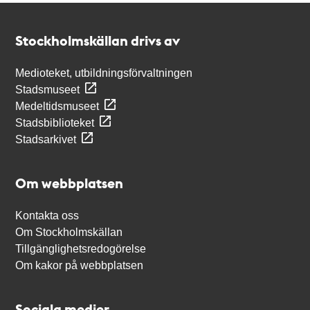
Kontakt
Stockholmskällan
Stockholmskällan drivs av
Medioteket, utbildningsförvaltningen
Stadsmuseet
Medeltidsmuseet
Stadsbiblioteket
Stadsarkivet
Om webbplatsen
Kontakta oss
Om Stockholmskällan
Tillgänglighetsredogörelse
Om kakor på webbplatsen
Sociala medier