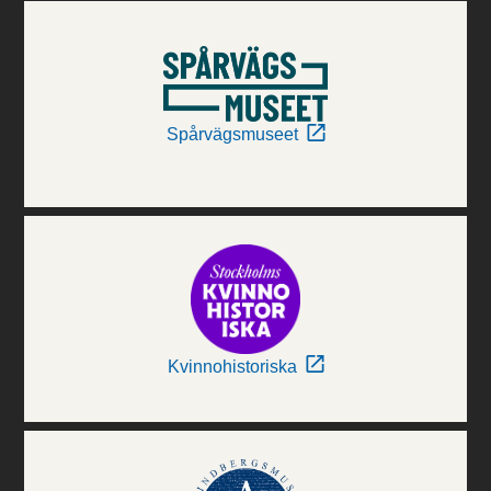
Spårvägsmuseet
Kvinnohistoriska