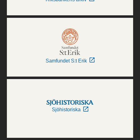
Samfundet S:t Erik
Sjöhistoriska