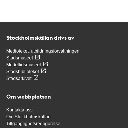
Kontakt
Stockholmskällan
Stockholmskällan drivs av
Medioteket, utbildningsförvaltningen
Stadsmuseet
Medeltidsmuseet
Stadsbiblioteket
Stadsarkivet
Om webbplatsen
Kontakta oss
Om Stockholmskällan
Tillgänglighetsredogörelse