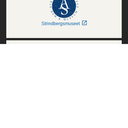
Strindbergsmuseet
Thielska Galleriet