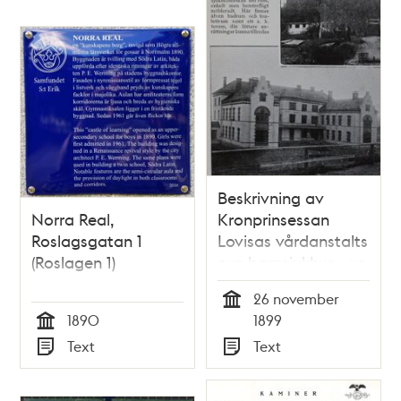
Beskrivning av
Norra Real,
Kronprinsessan
Roslagsgatan 1
Lovisas vårdanstalts
(Roslagen 1)
nya barnsjukhus - ur
tidskriften "Hvar 8
26 november
dag" 1899
Tid
1890
1899
Tid
Text
Text
Typ
Typ