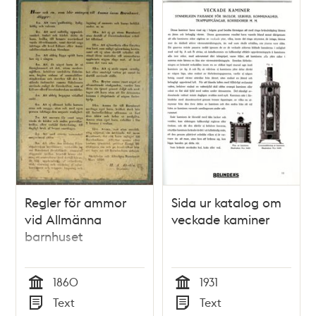
Regler för ammor
Sida ur katalog om
vid Allmänna
veckade kaminer
barnhuset
1860
1931
Tid
Tid
Text
Text