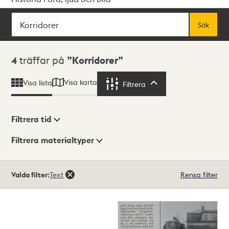
Sök
Fritextsök
Sök
Sökresultat
4
träffar på
Korridorer
Visa karta
Visa lista
Filtrera
Filtrera
Filtrera tid
Filtrera materialtyper
Visningsläge
Totalt
Valda filter:
Text
Rensa filter
4
träffar
Lista
Karta