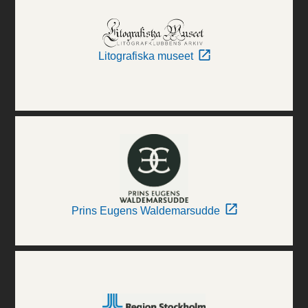
Litografiska museet
Prins Eugens Waldemarsudde