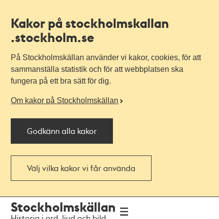
Kakor på stockholmskallan
.stockholm.se
På Stockholmskällan använder vi kakor, cookies, för att
sammanställa statistik och för att webbplatsen ska
fungera på ett bra sätt för dig.
Om kakor på Stockholmskällan
Godkänn alla kakor
Välj vilka kakor vi får använda
Till
Till
Stockholmskällan
navigationen
huvudinnehållet
Historia i ord, ljud och bild