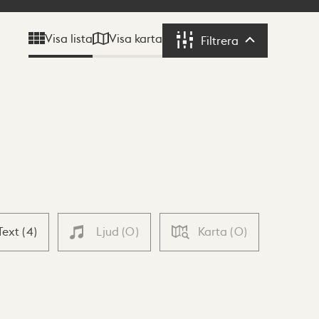
Visa karta
Visa lista
Filtrera
Filtrera
Text
(
4
)
Ljud
(
0
)
Karta
(
0
)