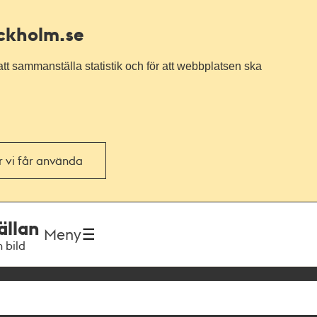
ockholm.se
tt sammanställa statistik och för att webbplatsen ska
or vi får använda
ällan
Meny
h bild