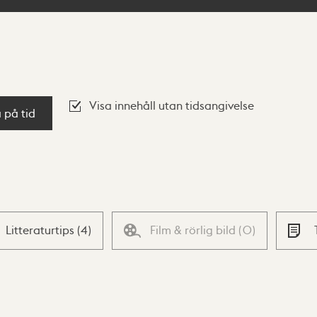
Visa innehåll utan tidsangivelse
a på tid
Litteraturtips
(
4
)
Film & rörlig bild
(
0
)