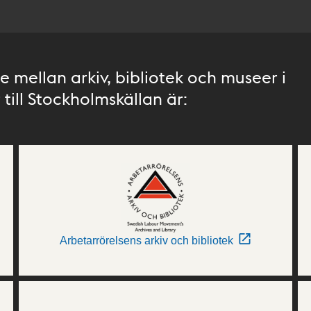
 mellan arkiv, bibliotek och museer i
till Stockholmskällan är:
Arbetarrörelsens arkiv och bibliotek