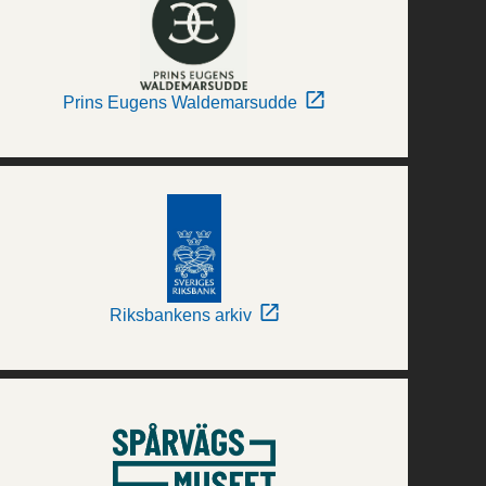
Prins Eugens Waldemarsudde
Riksbankens arkiv