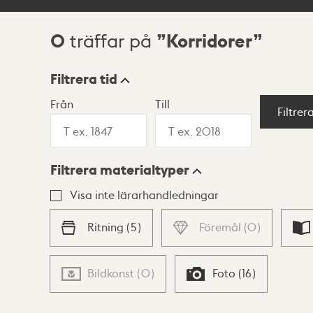
0
Korridorer
träffar på
Sökresultat
Filtrera tid
Från
Till
Visningsläge
Filtrer
Filtrera materialtyper
Lista
Karta
Visa inte lärarhandledningar
Ritning
(
5
)
Föremål
(
0
)
Bildkonst
(
0
)
Foto
(
16
)