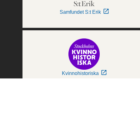
Samfundet S:t Erik
Kvinnohistoriska
Världskulturmuseerna