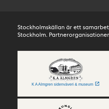
Stockholmskällan är ett samarbete
Stockholm. Partnerorganisationer 
K A Almgren sidenväveri & museum