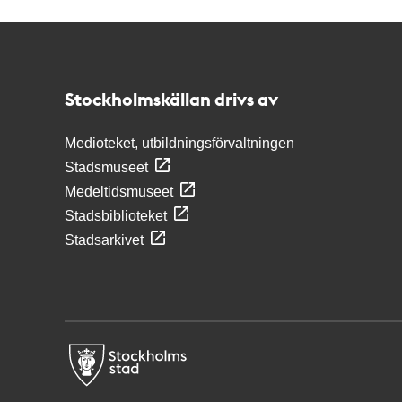
Kontakt
Stockholmskällan
Stockholmskällan drivs av
Medioteket, utbildningsförvaltningen
Stadsmuseet
Medeltidsmuseet
Stadsbiblioteket
Stadsarkivet