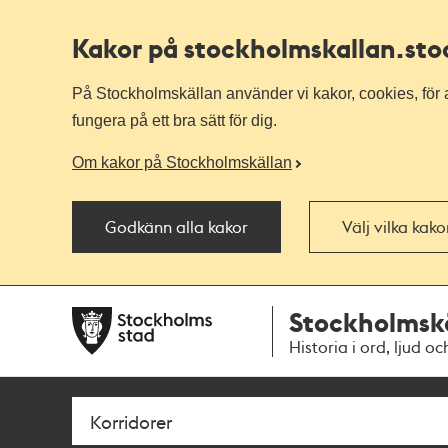
Kakor på stockholmskallan
.st
På Stockholmskällan använder vi kakor, cookies, för a
fungera på ett bra sätt för dig.
Om kakor på Stockholmskällan
Godkänn alla kakor
Välj vilka kak
Till
Till
Stockholmsk
navigationen
huvudinnehållet
Historia i ord, ljud oc
Sök
Fritextsök