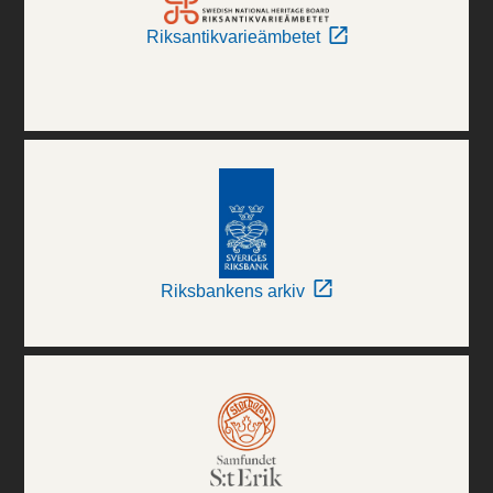
Riksantikvarieämbetet
Riksbankens arkiv