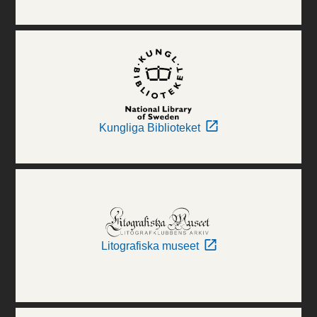
Kungliga Biblioteket
Litografiska museet