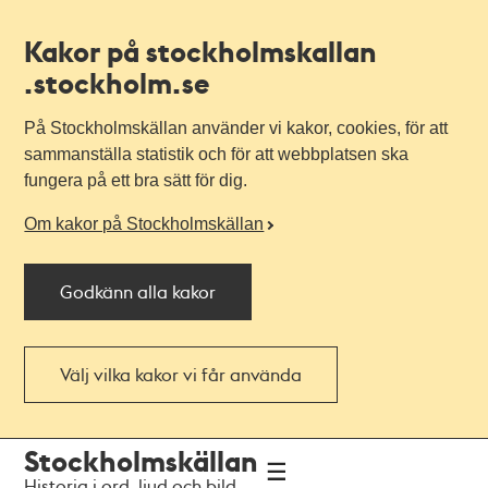
Kakor på stockholmskallan
.stockholm.se
På Stockholmskällan använder vi kakor, cookies, för att
sammanställa statistik och för att webbplatsen ska
fungera på ett bra sätt för dig.
Om kakor på Stockholmskällan
Godkänn alla kakor
Välj vilka kakor vi får använda
Till
Till
Stockholmskällan
navigationen
huvudinnehållet
Historia i ord, ljud och bild