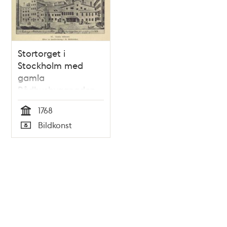
Stortorget i
Stockholm med
gamla
Rådhusbyggnaden
innan dess afrifning
1768
1768
Tid
Bildkonst
Typ