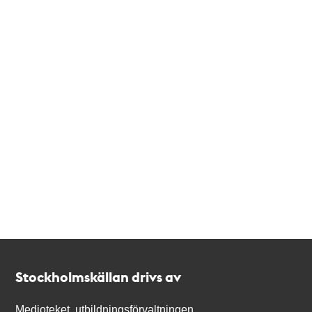
Kontakt
Stockholmskällan
Stockholmskällan drivs av
Medioteket, utbildningsförvaltningen