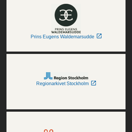
Prins Eugens Waldemarsudde
Regionarkivet Stockholm