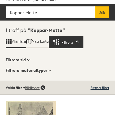
Sök
Fritextsök
Sök
Sökresultat
1
träff på
Koppar-Matte
Visa karta
Visa lista
Filtrera
Filtrera
Filtrera tid
Filtrera materialtyper
Visningsläge
Totalt
Valda filter:
Bildkonst
Rensa filter
1
träffar
Lista
Karta