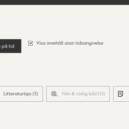
Visa innehåll utan tidsangivelse
a på tid
Litteraturtips
(
3
)
Film & rörlig bild
(
0
)