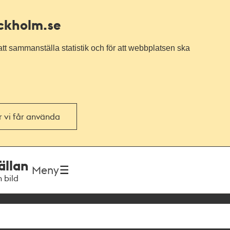
ockholm.se
tt sammanställa statistik och för att webbplatsen ska
or vi får använda
ällan
Meny
h bild