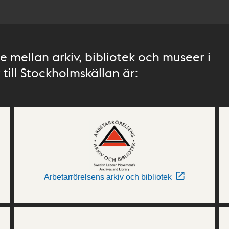
 mellan arkiv, bibliotek och museer i
till Stockholmskällan är:
Arbetarrörelsens arkiv och bibliotek