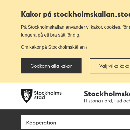
Kakor på stockholmskallan
.st
På Stockholmskällan använder vi kakor, cookies, för a
fungera på ett bra sätt för dig.
Om kakor på Stockholmskällan
Godkänn alla kakor
Välj vilka kak
Till
Till
Stockholmsk
navigationen
huvudinnehållet
Historia i ord, ljud oc
Sök
Fritextsök