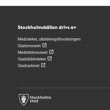
Kontakt
Stockholmskällan
Stockholmskällan drivs av
Medioteket, utbildningsförvaltningen
Stadsmuseet
Medeltidsmuseet
Stadsbiblioteket
Stadsarkivet