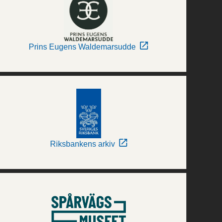
Prins Eugens Waldemarsudde
Riksbankens arkiv