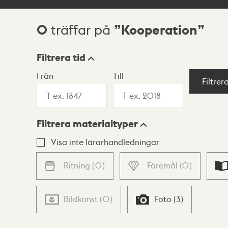
0
Kooperation
träffar på
Sökresultat
Filtrera tid
Från
Till
Visningsläge
Filtrer
Filtrera materialtyper
Lista
Karta
Visa inte lärarhandledningar
Ritning
(
0
)
Föremål
(
0
)
Bildkonst
(
0
)
Foto
(
3
)