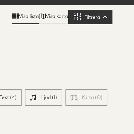
Visa karta
Visa lista
Filtrera
Filtrera
Text
(
4
)
Ljud
(
1
)
Karta
(
0
)