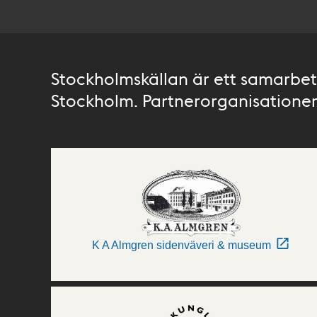
Stockholmskällan är ett samarbete
Stockholm. Partnerorganisationer 
K A Almgren sidenväveri & museum