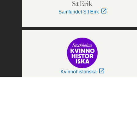
Samfundet S:t Erik
Kvinnohistoriska
Världskulturmuseerna