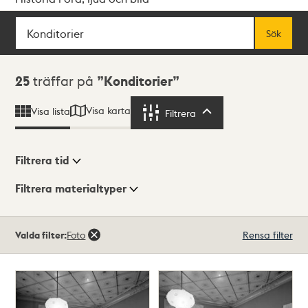
Sök
Fritextsök
Sök
Sökresultat
25
träffar på
Konditorier
Visa karta
Visa lista
Filtrera
Filtrera
Filtrera tid
Filtrera materialtyper
Visningsläge
Totalt
Valda filter:
Foto
Rensa filter
25
träffar
Lista
Karta