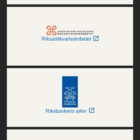
Riksantikvarieämbetet
Riksbankens arkiv