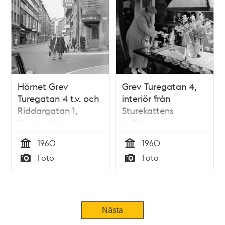
Hörnet Grev
Grev Turegatan 4,
Turegatan 4 t.v. och
interiör från
Riddargatan 1,
Sturekattens
Sturekattens
kafferum
kafferum. Kvarteret
1960
1960
Sperlingens Backe
Tid
Tid
Foto
Foto
på vänster sida
Typ
Typ
Nästa