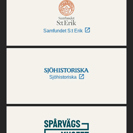
Samfundet S:t Erik
Sjöhistoriska