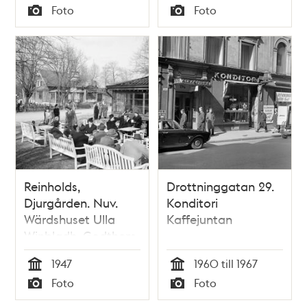
Tid
Tid
Foto
Foto
Typ
Typ
Reinholds,
Drottninggatan 29.
Djurgården. Nuv.
Konditori
Wärdshuset Ulla
Kaffejuntan
Winbladh. Godthem
i bakgrunden
1947
1960 till 1967
Tid
Tid
Foto
Foto
Typ
Typ