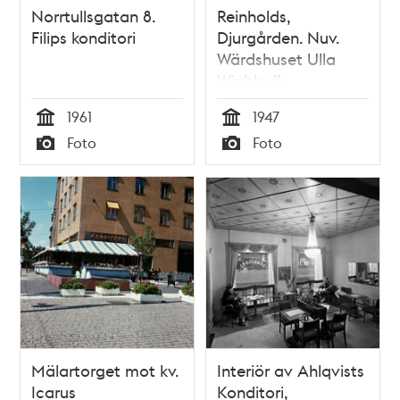
Norrtullsgatan 8.
Reinholds,
Filips konditori
Djurgården. Nuv.
Wärdshuset Ulla
Winbladh
1961
1947
Tid
Tid
Foto
Foto
Typ
Typ
Mälartorget mot kv.
Interiör av Ahlqvists
Icarus
Konditori,