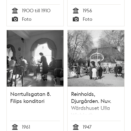
1900 till 1910
1956
Tid
Tid
Foto
Foto
Typ
Typ
Norrtullsgatan 8.
Reinholds,
Filips konditori
Djurgården. Nuv.
Wärdshuset Ulla
Winbladh
1961
1947