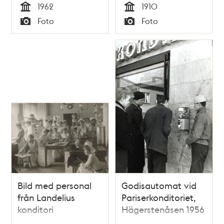
1962
1910
Tid
Tid
Foto
Foto
Typ
Typ
Bild med personal
Godisautomat vid
från Landelius
Pariserkonditoriet,
konditori
Hägerstenåsen 1956