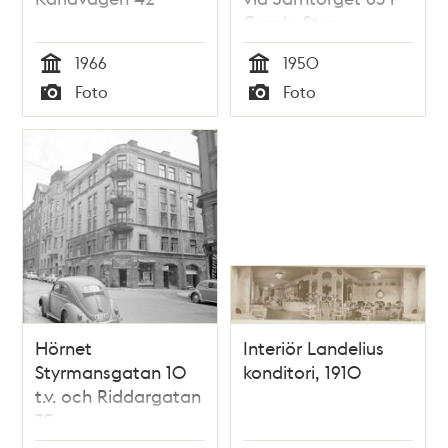
Gamla Stan
1966
1950
Tid
Tid
Foto
Foto
Typ
Typ
Hörnet
Interiör Landelius
Styrmansgatan 10
konditori, 1910
t.v. och Riddargatan
35