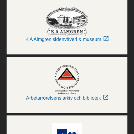
K A Almgren sidenväveri & museum
Arbetarrörelsens arkiv och bibliotek