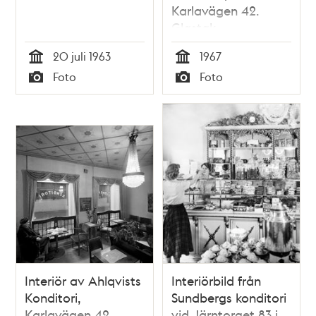
Karlavägen 42.
Glastak
20 juli 1963
1967
Tid
Tid
Foto
Foto
Typ
Typ
Interiör av Ahlqvists
Interiörbild från
Konditori,
Sundbergs konditori
Karlavägen 42
vid Järntorget 83 i