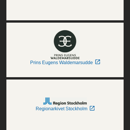
Prins Eugens Waldemarsudde
Regionarkivet Stockholm