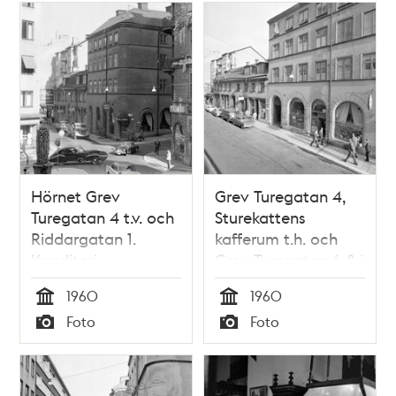
Hörnet Grev
Grev Turegatan 4,
Turegatan 4 t.v. och
Sturekattens
Riddargatan 1.
kafferum t.h. och
Konditori
Grev Turegatan 6-8 i
Sturekatten
fonden.
1960
1960
Tid
Tid
Foto
Foto
Typ
Typ