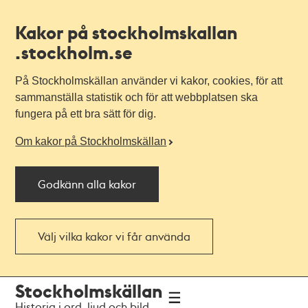
Kakor på stockholmskallan
.stockholm.se
På Stockholmskällan använder vi kakor, cookies, för att
sammanställa statistik och för att webbplatsen ska
fungera på ett bra sätt för dig.
Om kakor på Stockholmskällan
Godkänn alla kakor
Välj vilka kakor vi får använda
Till
Till
Stockholmskällan
navigationen
huvudinnehållet
Historia i ord, ljud och bild