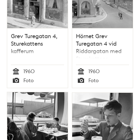
Grev Turegatan 4,
Hörnet Grev
Sturekattens
Turegatan 4 vid
kafferum
Riddargatan med
Sturekattens
kafferum. Kvarteret
1960
1960
Styckjunkaren på
Tid
Tid
Foto
Foto
höger sida
Typ
Typ