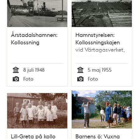
Årstadalshamnen:
Hamnstyrelsen:
Kollossning
Kollossningskajen
vid Värtagasverket,
armering av
däcksplattan
8 juli 1948
5 maj 1955
Tid
Tid
Foto
Foto
Typ
Typ
Lill-Greta på kollo
Barnens ö: Vuxna