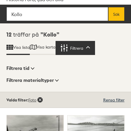
Sök
Fritextsök
Sök
Sökresultat
12
träffar på
Kollo
Visa karta
Visa lista
Filtrera
Filtrera
Filtrera tid
Filtrera materialtyper
Visningsläge
Totalt
Valda filter:
Foto
Rensa filter
12
träffar
Lista
Karta