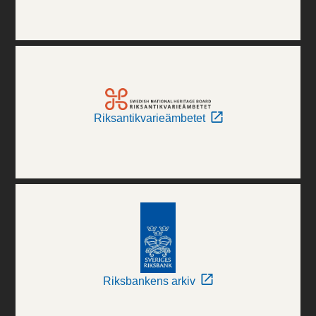
Riksantikvarieämbetet
Riksbankens arkiv