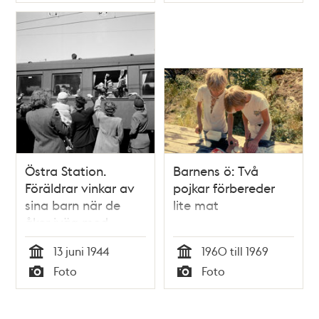
Typ
Typ
Östra Station.
Barnens ö: Två
Föräldrar vinkar av
pojkar förbereder
sina barn när de
lite mat
åker iväg med
Roslagståget mot
13 juni 1944
1960 till 1969
Barnens Ö.
Tid
Tid
Foto
Foto
Trehundra
Typ
Typ
stockholmsbarn
åker för att