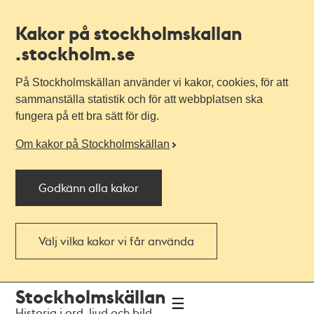
Kakor på stockholmskallan
.stockholm.se
På Stockholmskällan använder vi kakor, cookies, för att
sammanställa statistik och för att webbplatsen ska
fungera på ett bra sätt för dig.
Om kakor på Stockholmskällan
Godkänn alla kakor
Välj vilka kakor vi får använda
Till
Till
Stockholmskällan
navigationen
huvudinnehållet
Historia i ord, ljud och bild