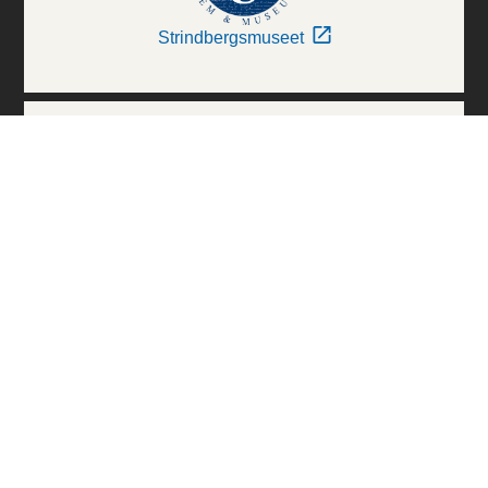
Strindbergsmuseet
Thielska Galleriet
Världskulturmuseerna