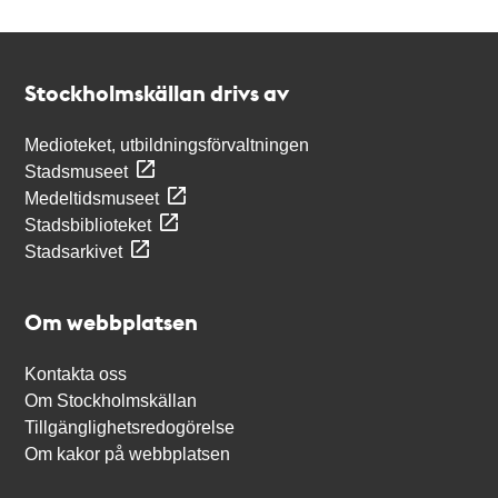
Kontakt
Stockholmskällan
Stockholmskällan drivs av
Medioteket, utbildningsförvaltningen
Stadsmuseet
Medeltidsmuseet
Stadsbiblioteket
Stadsarkivet
Om webbplatsen
Kontakta oss
Om Stockholmskällan
Tillgänglighetsredogörelse
Om kakor på webbplatsen