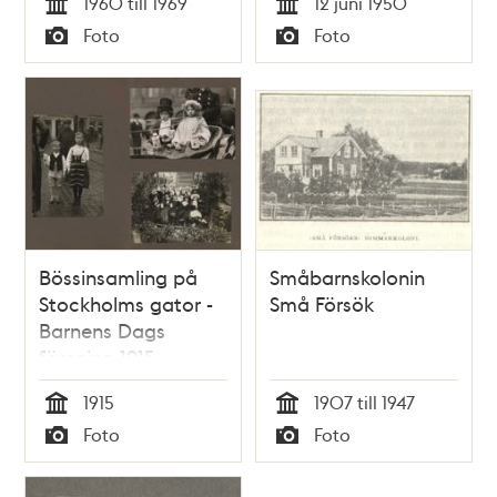
1960 till 1969
12 juni 1950
Tid
Tid
Foto
Foto
Typ
Typ
Bössinsamling på
Småbarnskolonin
Stockholms gator -
Små Försök
Barnens Dags
förening 1915
1915
1907 till 1947
Tid
Tid
Foto
Foto
Typ
Typ