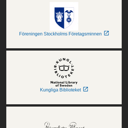
Föreningen Stockholms Företagsminnen
Kungliga Biblioteket