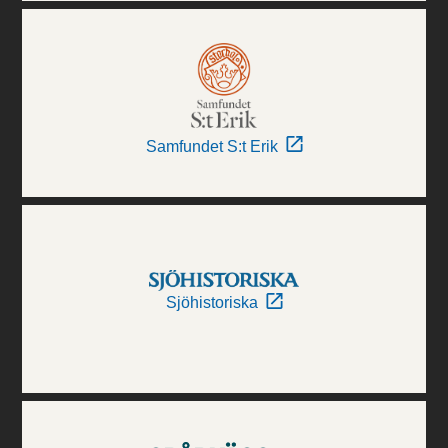
Samfundet S:t Erik
Sjöhistoriska