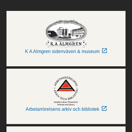
K A Almgren sidenväveri & museum
Arbetarrörelsens arkiv och bibliotek