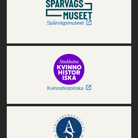
Spårvägsmuseet
Kvinnohistoriska