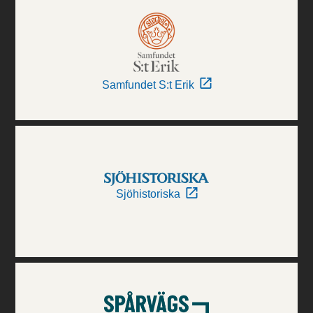
Samfundet S:t Erik
Sjöhistoriska