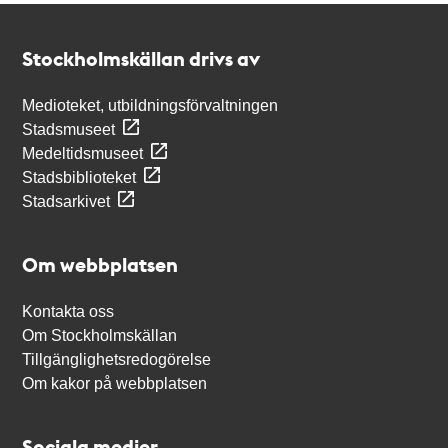
Kontakt
Stockholmskällan
Stockholmskällan drivs av
Medioteket, utbildningsförvaltningen
Stadsmuseet
Medeltidsmuseet
Stadsbiblioteket
Stadsarkivet
Om webbplatsen
Kontakta oss
Om Stockholmskällan
Tillgänglighetsredogörelse
Om kakor på webbplatsen
Sociala medier