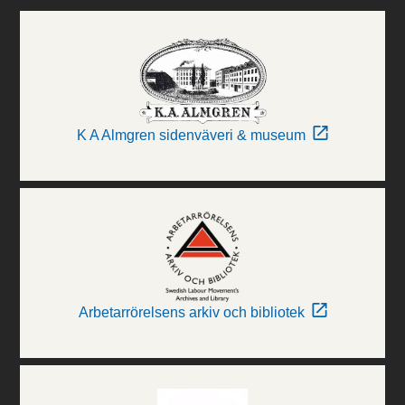
K A Almgren sidenväveri & museum
Arbetarrörelsens arkiv och bibliotek