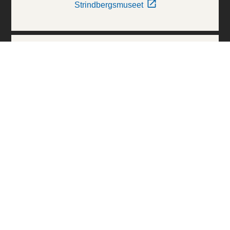
Strindbergsmuseet
Thielska Galleriet
Världskulturmuseerna