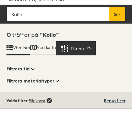
Sök
Fritextsök
Sök
Sökresultat
0
träffar på
Kollo
Visa karta
Visa lista
Filtrera
Filtrera
Filtrera tid
Filtrera materialtyper
Visningsläge
Totalt
Valda filter:
Bildkonst
Rensa filter
0
träffar
Lista
Karta