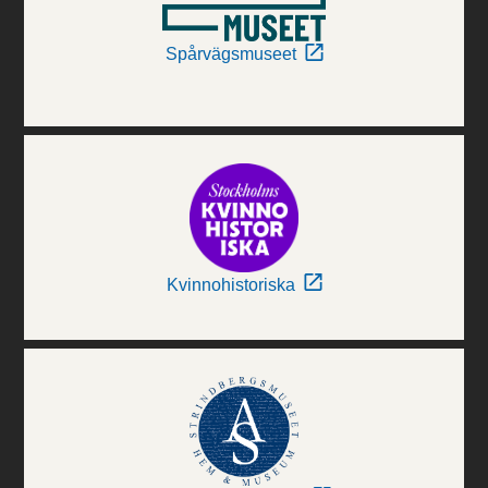
Spårvägsmuseet
Kvinnohistoriska