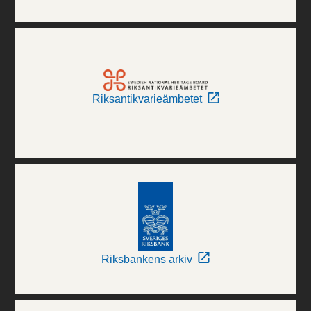
Riksantikvarieämbetet
Riksbankens arkiv