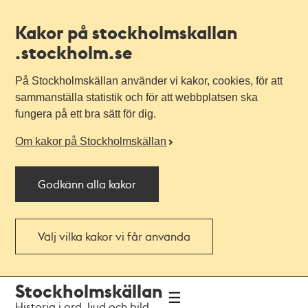
Kakor på stockholmskallan
.stockholm.se
På Stockholmskällan använder vi kakor, cookies, för att
sammanställa statistik och för att webbplatsen ska
fungera på ett bra sätt för dig.
Om kakor på Stockholmskällan
Godkänn alla kakor
Välj vilka kakor vi får använda
Till
Till
Stockholmskällan
navigationen
huvudinnehållet
Historia i ord, ljud och bild