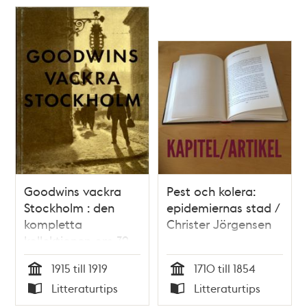
Goodwins vackra
Pest och kolera:
Stockholm : den
epidemiernas stad /
kompletta
Christer Jörgensen
kollektionen om 39
fotografier ur serien
1915 till 1919
1710 till 1854
Vårt vackra
Tid
Tid
Litteraturtips
Litteraturtips
Stockholm / Henry
Typ
Typ
Buergel Goodwin