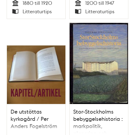
1880 till 1920
1200 till 1947
Boel Englund (red)
Kolmätargränd
Tid
Tid
Litteraturtips
Litteraturtips
Typ
Typ
De utstöttas
Stor-Stockholms
kyrkogård / Per
bebyggelsehistoria :
Anders Fogelström
markpolitik,
planering och