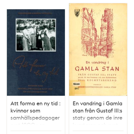
Att forma en ny tid :
En vandring i Gamla
kvinnor som
stan från Gustaf III:s
samhällspedagoger
staty genom de inre
runt 1900 : en
kvarteren och runt
kollektivbiografi /
Riddarholmen till