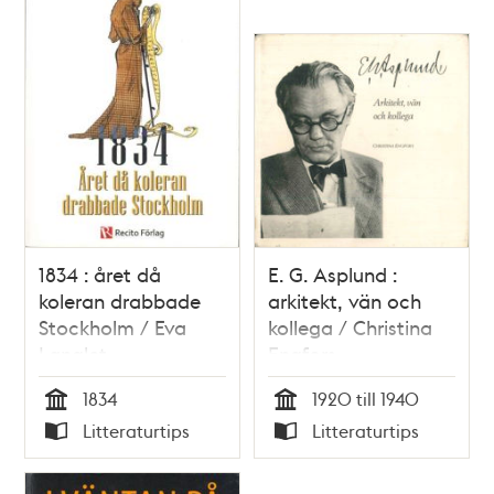
1834 : året då
E. G. Asplund :
koleran drabbade
arkitekt, vän och
Stockholm / Eva
kollega / Christina
Langlet
Engfors
1834
1920 till 1940
Tid
Tid
Litteraturtips
Litteraturtips
Typ
Typ