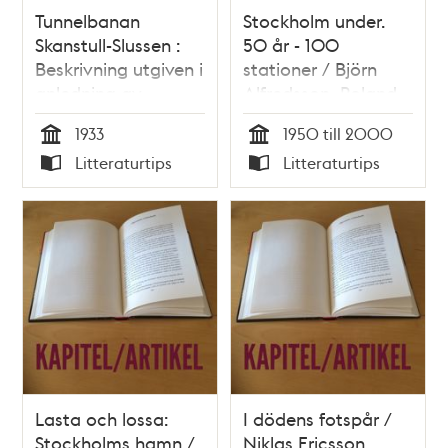
Tunnelbanan
Stockholm under.
Skanstull-Slussen :
50 år - 100
Beskrivning utgiven i
stationer / Björn
anledning av
Alfredsson, Roland
tunnelbanans
Berndt, Hans Harlén
1933
1950 till 2000
invigning den 30
Tid
Tid
Litteraturtips
Litteraturtips
september 1933
Typ
Typ
Lasta och lossa:
I dödens fotspår /
Stockholms hamn /
Niklas Ericsson