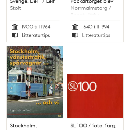
Sverige. Del 1 / Leif
Packartorget blev
Stolt
Norrmalmstorg /
Bengt Järbe
1900 till 1964
1640 till 1994
Tid
Tid
Litteraturtips
Litteraturtips
Typ
Typ
Stockholm,
SL 100 / foto: färg: