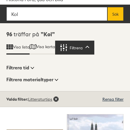
Sök
Fritextsök
Sök
Sökresultat
96
träffar på
Kol
Visa karta
Visa lista
Filtrera
Filtrera
Filtrera tid
Filtrera materialtyper
Visningsläge
Totalt
Valda filter:
Litteraturtips
Rensa filter
96
träffar
Lista
Karta