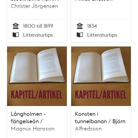
Christer Jörgensen
1800 till 1899
1834
Tid
Tid
Litteraturtips
Litteraturtips
Typ
Typ
Långholmen -
Konsten i
fängelseön /
tunnelbanan / Björn
Magnus Hansson
Alfredsson