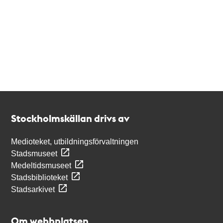
Kontakt
Stockholmskällan
Stockholmskällan drivs av
Medioteket, utbildningsförvaltningen
Stadsmuseet
Medeltidsmuseet
Stadsbiblioteket
Stadsarkivet
Om webbplatsen