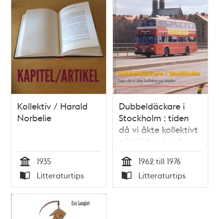
Kollektiv / Harald
Dubbeldäckare i
Norbelie
Stockholm : tiden
då vi åkte kollektivt
på höjden / Leif
Stolt
1935
1962 till 1976
Tid
Tid
Litteraturtips
Litteraturtips
Typ
Typ