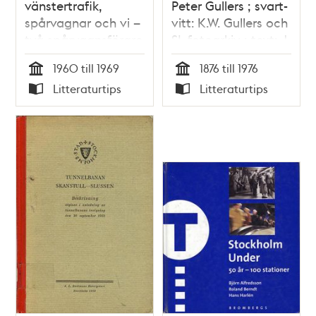
vänstertrafik,
Peter Gullers ; svart-
spårvagnar och vi –
vitt: K.W. Gullers och
två spårvagnsförare
SL fotoarkiv ; text: J.
minns / Inger och
Holger Andersson
1960 till 1969
1876 till 1976
Leif Stolt
Tid
Tid
Litteraturtips
Litteraturtips
Typ
Typ