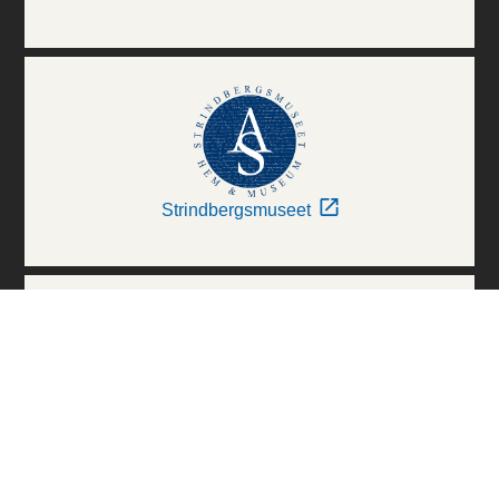
Strindbergsmuseet
Thielska Galleriet