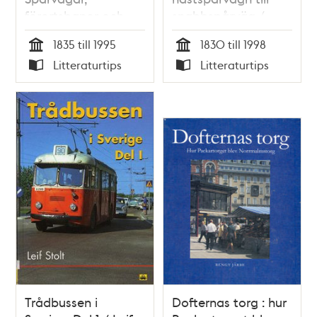
förortsbanor och
snabbspårväg /
trådbussar i
Thomas Lange (red.)
1835 till 1995
1830 till 1998
Stockholm / Nils
Tid
Tid
Litteraturtips
Litteraturtips
Carl Aspenberg
Typ
Typ
Trådbussen i
Dofternas torg : hur