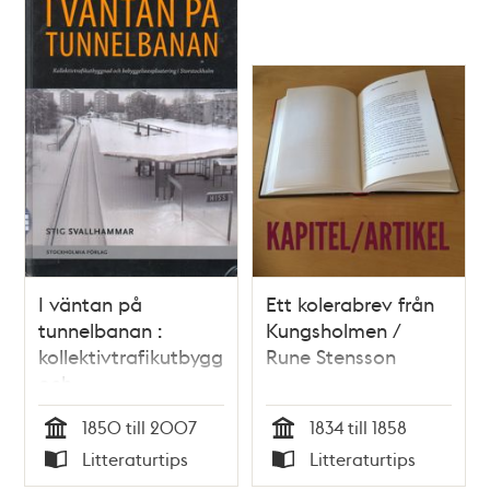
I väntan på
Ett kolerabrev från
tunnelbanan :
Kungsholmen /
kollektivtrafikutbyggnad
Rune Stensson
och
bebyggelseexploatering
1850 till 2007
1834 till 1858
i Storstockholm /
Tid
Tid
Litteraturtips
Litteraturtips
Stig Svallhammar
Typ
Typ