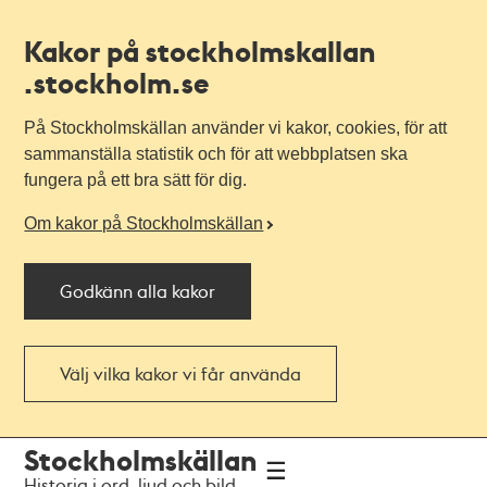
Kakor på stockholmskallan
.stockholm.se
På Stockholmskällan använder vi kakor, cookies, för att
sammanställa statistik och för att webbplatsen ska
fungera på ett bra sätt för dig.
Om kakor på Stockholmskällan
Godkänn alla kakor
Välj vilka kakor vi får använda
Till
Till
Stockholmskällan
navigationen
huvudinnehållet
Historia i ord, ljud och bild