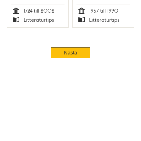
1724 till 2002
1957 till 1990
Tid
Tid
Litteraturtips
Litteraturtips
Typ
Typ
Nästa