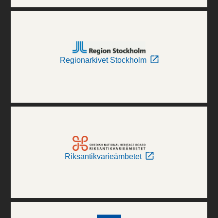
Regionarkivet Stockholm
Riksantikvarieämbetet