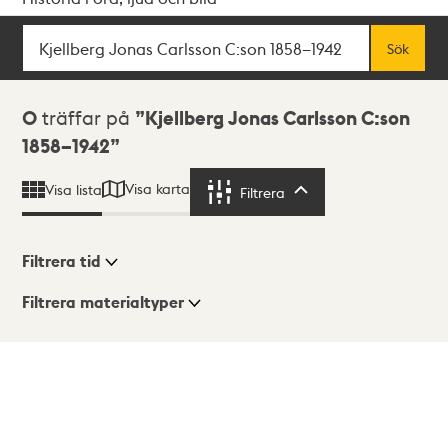
Sök
Fritextsök
Sök
Sökresultat
0
träffar på
Kjellberg Jonas Carlsson C:son
1858–1942
Visa karta
Visa lista
Filtrera
Filtrera
Filtrera tid
Filtrera materialtyper
Visningsläge
Totalt
0
träffar
Lista
Karta