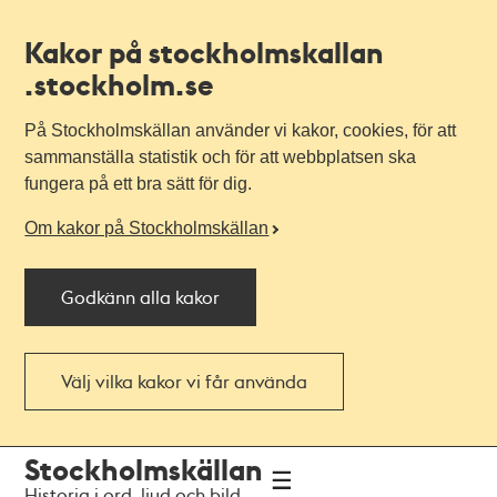
Kakor på stockholmskallan
.stockholm.se
På Stockholmskällan använder vi kakor, cookies, för att
sammanställa statistik och för att webbplatsen ska
fungera på ett bra sätt för dig.
Om kakor på Stockholmskällan
Godkänn alla kakor
Välj vilka kakor vi får använda
Till
Till
Stockholmskällan
navigationen
huvudinnehållet
Historia i ord, ljud och bild