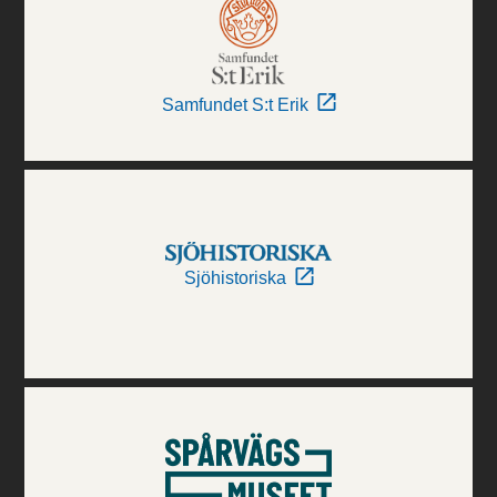
Samfundet S:t Erik
Sjöhistoriska