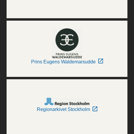
Prins Eugens Waldemarsudde
Regionarkivet Stockholm