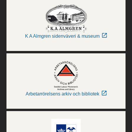
K A Almgren sidenväveri & museum
Arbetarrörelsens arkiv och bibliotek