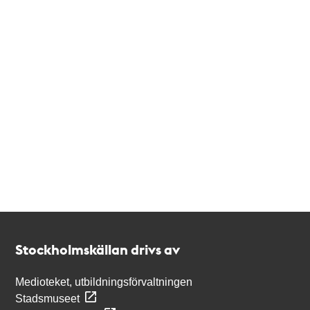
Kontakt
Stockholmskällan
Stockholmskällan drivs av
Medioteket, utbildningsförvaltningen
Stadsmuseet