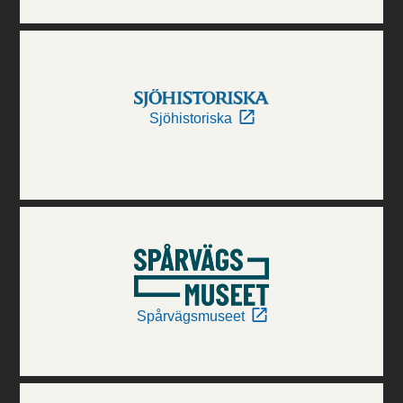
Sjöhistoriska
Spårvägsmuseet