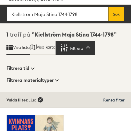
Sök
Fritextsök
Sök
Sökresultat
1
träff på
Kiellström Maja Stina 1744-1798
Visa karta
Visa lista
Filtrera
Filtrera
Filtrera tid
Filtrera materialtyper
Visningsläge
Totalt
Valda filter:
Ljud
Rensa filter
1
träffar
Lista
Karta