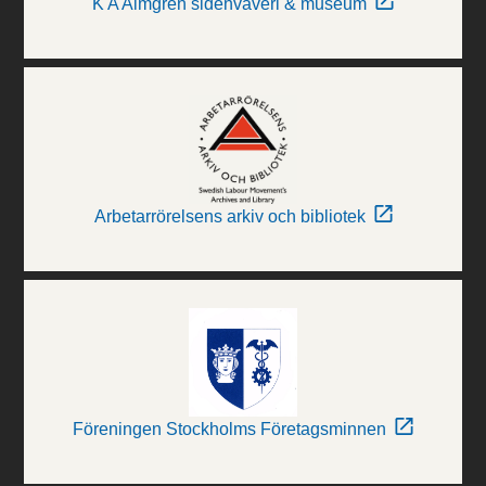
K A Almgren sidenväveri & museum
Arbetarrörelsens arkiv och bibliotek
Föreningen Stockholms Företagsminnen