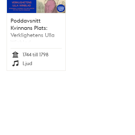
Poddavsnitt
Kvinnans Plats:
Verklighetens Ulla
Winblad –
synderska, gudinna
1744 till 1798
och influencer på
Tid
Ljud
1700-talets horbaler
Typ