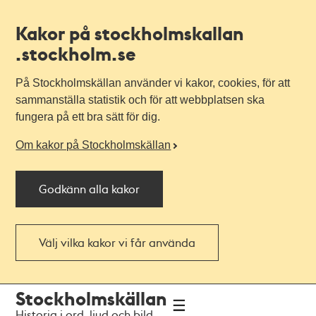
Kakor på stockholmskallan
.stockholm.se
På Stockholmskällan använder vi kakor, cookies, för att
sammanställa statistik och för att webbplatsen ska
fungera på ett bra sätt för dig.
Om kakor på Stockholmskällan
Godkänn alla kakor
Välj vilka kakor vi får använda
Till
Till
Stockholmskällan
navigationen
huvudinnehållet
Historia i ord, ljud och bild