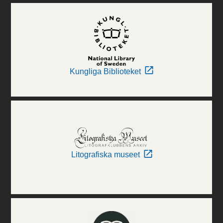
Kungliga Biblioteket
Litografiska museet