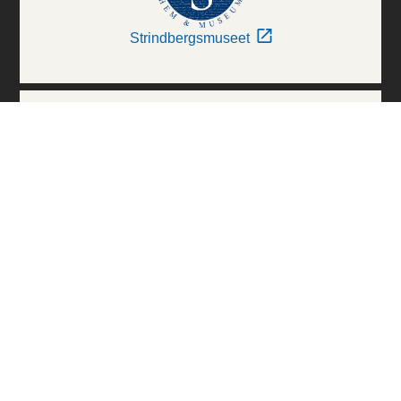
Strindbergsmuseet
Thielska Galleriet
Världskulturmuseerna