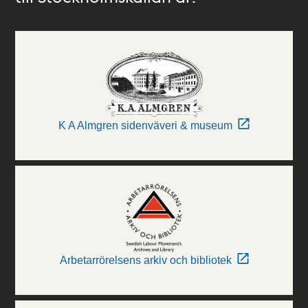
K A Almgren sidenväveri & museum
Arbetarrörelsens arkiv och bibliotek