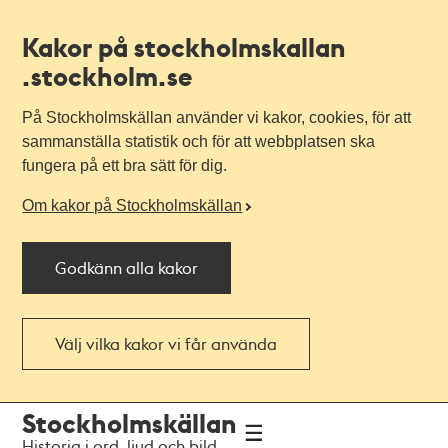
Kakor på stockholmskallan
.stockholm.se
På Stockholmskällan använder vi kakor, cookies, för att
sammanställa statistik och för att webbplatsen ska
fungera på ett bra sätt för dig.
Om kakor på Stockholmskällan
Godkänn alla kakor
Välj vilka kakor vi får använda
Till
Till
Stockholmskällan
navigationen
huvudinnehållet
Historia i ord, ljud och bild