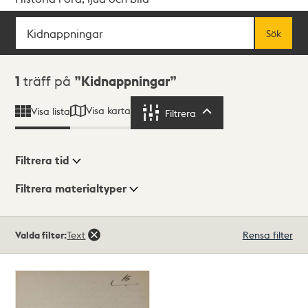
Sök
Fritextsök
Sök
Sökresultat
1
träff på
Kidnappningar
Visa karta
Visa lista
Filtrera
Filtrera
Filtrera tid
Filtrera materialtyper
Visningsläge
Totalt
Valda filter:
Text
Rensa filter
1
träffar
Lista
Karta