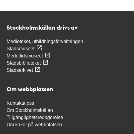
Kontakt
Stockholmskällan
Stockholmskällan drivs av
Medioteket, utbildningsförvaltningen
Stadsmuseet
Medeltidsmuseet
Stadsbiblioteket
Stadsarkivet
Om webbplatsen
Kontakta oss
Om Stockholmskällan
Tillgänglighetsredogörelse
Om kakor på webbplatsen