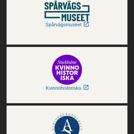
Spårvägsmuseet
Kvinnohistoriska