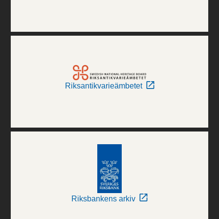
Riksantikvarieämbetet
Riksbankens arkiv