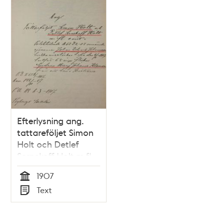
Efterlysning ang.
tattareföljet Simon
Holt och Detlef
Sernekoff Holt m.fl.
1907
Tid
Text
Typ