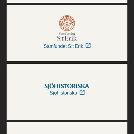
Samfundet S:t Erik
Sjöhistoriska