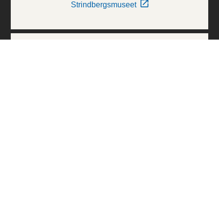
Strindbergsmuseet
Thielska Galleriet
Världskulturmuseerna