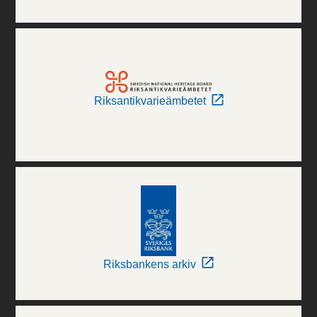
Riksantikvarieämbetet
Riksbankens arkiv