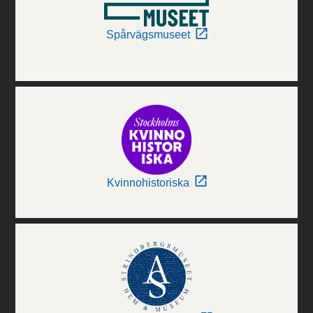
Spårvägsmuseet
Kvinnohistoriska