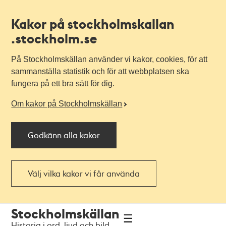
Kakor på stockholmskallan
.stockholm.se
På Stockholmskällan använder vi kakor, cookies, för att
sammanställa statistik och för att webbplatsen ska
fungera på ett bra sätt för dig.
Om kakor på Stockholmskällan
Godkänn alla kakor
Välj vilka kakor vi får använda
Till
Till
Stockholmskällan
navigationen
huvudinnehållet
Historia i ord, ljud och bild