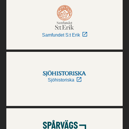
Samfundet S:t Erik
Sjöhistoriska