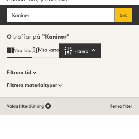
Sök
Fritextsök
Sök
Sökresultat
0
träffar på
Kaniner
Visa karta
Visa lista
Filtrera
Filtrera
Filtrera tid
Filtrera materialtyper
Visningsläge
Totalt
Valda filter:
Ritning
Rensa filter
0
träffar
Lista
Karta