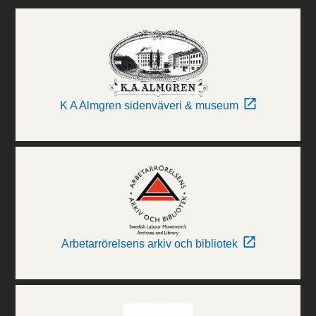
K A Almgren sidenväveri & museum
Arbetarrörelsens arkiv och bibliotek