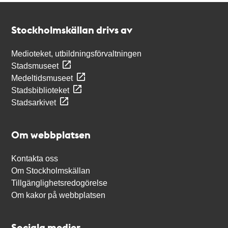
Kontakt
Stockholmskällan
Stockholmskällan drivs av
Medioteket, utbildningsförvaltningen
Stadsmuseet
Medeltidsmuseet
Stadsbiblioteket
Stadsarkivet
Om webbplatsen
Kontakta oss
Om Stockholmskällan
Tillgänglighetsredogörelse
Om kakor på webbplatsen
Sociala medier