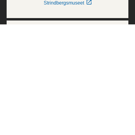
Strindbergsmuseet
Thielska Galleriet
Världskulturmuseerna