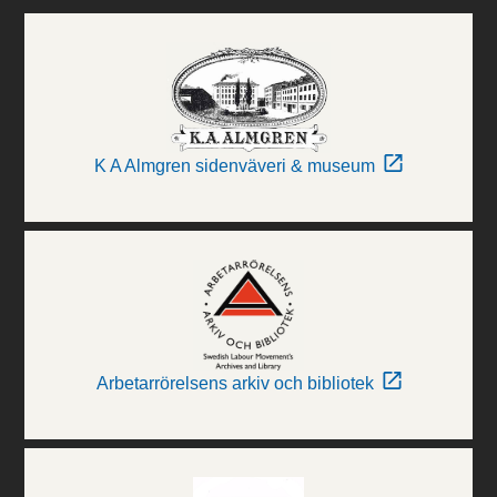
K A Almgren sidenväveri & museum
Arbetarrörelsens arkiv och bibliotek