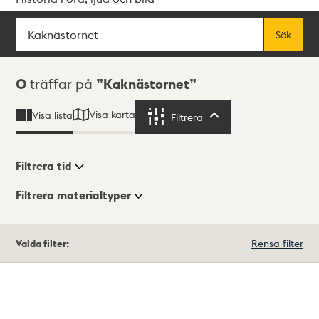
Sök
Fritextsök
Sök
Sökresultat
0
träffar på
Kaknästornet
Visa karta
Visa lista
Filtrera
Filtrera
Filtrera tid
Filtrera materialtyper
Visningsläge
Totalt
Valda filter:
Rensa filter
0
träffar
Lista
Karta