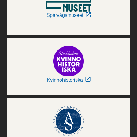
Spårvägsmuseet
Kvinnohistoriska