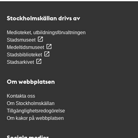
Kontakt
Stockholmskällan
Stockholmskällan drivs av
Medioteket, utbildningsförvaltningen
Stadsmuseet
Medeltidsmuseet
Stadsbiblioteket
Stadsarkivet
Om webbplatsen
Kontakta oss
Om Stockholmskällan
Tillgänglighetsredogörelse
Om kakor på webbplatsen
Sociala medier