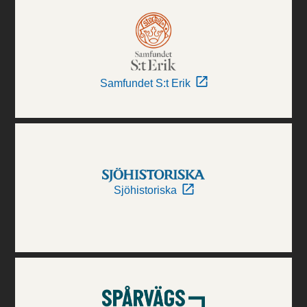
Samfundet S:t Erik
Sjöhistoriska