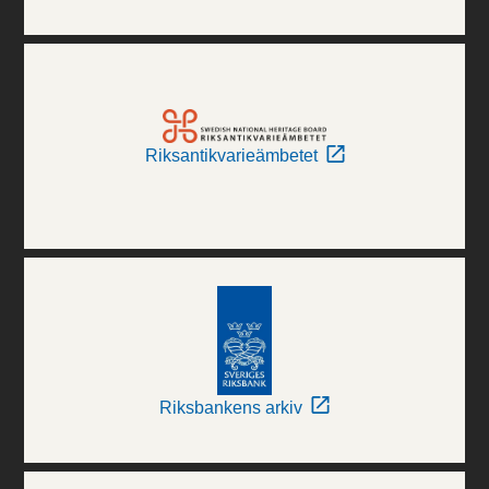
Riksantikvarieämbetet
Riksbankens arkiv