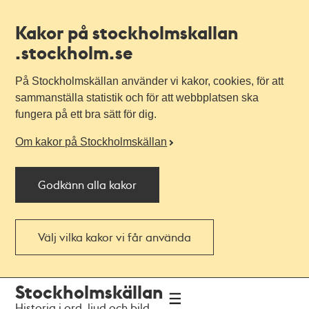
Kakor på stockholmskallan
.stockholm.se
På Stockholmskällan använder vi kakor, cookies, för att
sammanställa statistik och för att webbplatsen ska
fungera på ett bra sätt för dig.
Om kakor på Stockholmskällan
Godkänn alla kakor
Välj vilka kakor vi får använda
Till
Till
Stockholmskällan
navigationen
huvudinnehållet
Historia i ord, ljud och bild